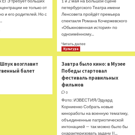
к ЕГЭ требует больших
1 и 2 мая на Большой сцене
нцентрации не только от
петербургского Театра имени
но и его родителей. Но с
Ленсовета пройдёт премьера
..
спектакля Романа Кочержевского
«Обыкновенная история» по
Прочитать
е
одноимённому...
больше
о
Прочитать
Читать далее
Список
больше
Культура
литературы
о
к ЕГЭ
Федотов
 Шпук возглавит
Завтра было кино: в Музее
2022
и
твенный балет
по литературе:
Победы стартовал
Новиков
что
фестиваль правильных
расскажут
нужно
петербургскую
фильмов
прочитать
«Обыкновенную
0
историю»
Фото: ИЗВЕСТИЯ/Эдуард
Корниенко Собрать новые
киноработы на военную тематику,
объединенные патриотической
интонацией — так можно было бы
охарактеризовать задачу II...