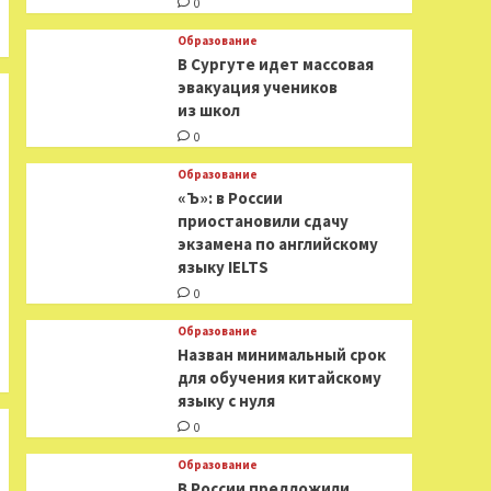
0
Образование
В Сургуте идет массовая
эвакуация учеников
из школ
0
Образование
«Ъ»: в России
приостановили сдачу
экзамена по английскому
языку IELTS
0
Образование
Назван минимальный срок
для обучения китайскому
языку с нуля
0
Образование
В России предложили