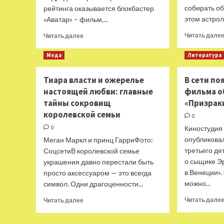
собирать о
рейтинга оказывается блокбастер
этом астрол
«Аватар» – фильм,...
Прочитать
Читать дале
Читать далее
больше
о
Мода
Литература
«Аватар»
не
Тиара власти и ожерелье
В сети по
сбавляет
настоящей любви: главные
фильма о
оборотов
в
тайны сокровищ
«Призрак
Топе
королевской семьи
0
продаж
0
Киностудия 
российских
онлайн-
опубликова
Меган Маркл и принц ГарриФото:
кинотеатров
третьего де
СоцсетиВ королевской семье
от
о сыщике Э
украшения давно перестали быть
«Фильм
в Венеции».
просто аксессуаром — это всегда
Про»
можно...
символ. Одни драгоценности...
Прочитать
Читать дале
Читать далее
больше
о