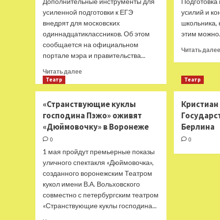
Дополнительные инструменты для
Подготовка 
усиленной подготовки к ЕГЭ
усилий и ко
внедрят для московских
школьника, 
одиннадцатиклассников. Об этом
этим можно.
сообщается на официальном
Читать дале
портале мэра и правительства...
Прочитать
Читать далее
больше
Театр
Театр
о
Новые
«Странствующие куклы
Кристиан
инструменты
господина Пэжо» оживят
Государс
для
«Дюймовочку» в Воронеже
Берлина
подготовки
к ЕГЭ
0
0
получат
1 мая пройдут премьерные показы
московские
уличного спектакля «Дюймовочка»,
школьники
созданного воронежским Театром
кукол имени В.А. Вольховского
совместно с петербургским театром
«Странствующие куклы господина...