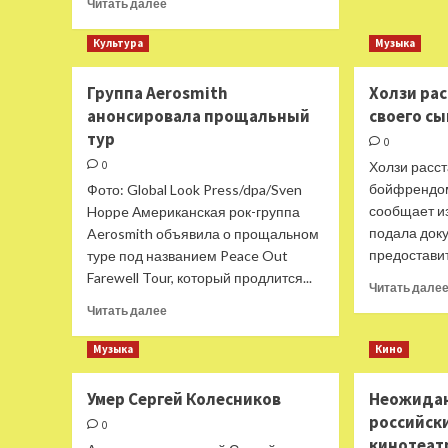
Прочитать
Читать далее
больше
о
Культура
Музыка
«Странствующие
куклы
Группа Aerosmith
Холзи рас
господина
анонсировала прощальный
своего с
Пэжо»
оживят
тур
0
«Дюймовочку»
0
Холзи расст
в
бойфрендом
Фото: Global Look Press/dpa/Sven
Воронеже
сообщает из
Hoppe Американская рок-группа
подала доку
Aerosmith объявила о прощальном
предоставить
туре под названием Peace Out
Farewell Tour, который продлится...
Читать дале
Прочитать
Читать далее
больше
о
Музыка
Кино
Группа
Aerosmith
Умер Сергей Колесников
Неожидан
анонсировала
российск
прощальный
0
тур
кинотеат