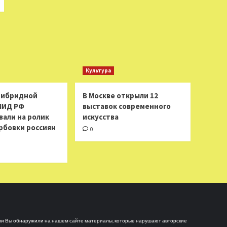
Культура
 гибридной
В Москве открыли 12
МИД РФ
выставок современного
вали на ролик
искусства
рбовки россиян
0
и Вы обнаружили на нашем сайте материалы, которые нарушают авторские