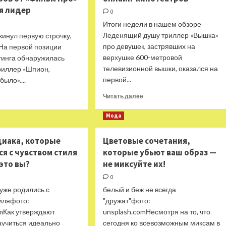
попытке
я лидер
0
покинуть
Итоги недели в нашем обзоре
Россию
Леденящий душу триллер «Вышка»
кинул первую строчку,
про девушек, застрявших на
 На первой позиции
верхушке 600-метровой
тинга обнаружилась
телевизионной вышки, оказался на
риллер «Шпион,
первой...
было»....
Прочитать
Прочитать
Читать далее
е
больше
больше
о
о
Мода
Триллер
Неожиданно
«Вышка»
в
диака, которые
Цветовые сочетания,
в
Топе
я с чувством стиля
которые убьют ваш образ —
лидерах
продаж
Топа
это вы?
российских
не миксуйте их!
продаж
онлайн-
0
российских
кинотеатров
 уже родились с
белый и беж не всегда
онлайн-
от
тиляфото:
"дружат"фото:
кинотеатров
«Фильм
Про»
omКак утверждают
unsplash.comНесмотря на то, что
поменялся
аучиться идеально
сегодня ко всевозможным миксам в