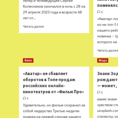
Актер и телеведущий Сергей
поменялс
Колесников скончался в ночь с 28 на
29 апреля 2023 года в возрасте 68
0
лет от...
«Аватар» по
но не топ-5
Прочитать
Читать далее
нашего рей
больше
о
новинка – т
Умер
которого не 
Сергей
Читать дале
Колесников
Кино
Мода
«Аватар» не сбавляет
Знаки Зо
оборотов в Топе продаж
рождаютс
российских онлайн-
— может, 
кинотеатров от «Фильм Про»
0
0
какие знаки
чувством с
Удивительно, но фильм сохранил за
unsplash.c
собой лидерство Третью неделю
стилисты, н
подряд на первой строчке нашего