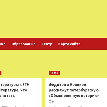
ыка
Образование
Театр
Карта сайта
е
Театр
тературы к ЕГЭ
Федотов и Новиков
итературе: что
расскажут петербургскую
очитать
«Обыкновенную историю»
0