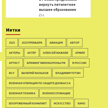
вернуть пятилетнее
высшее образование
0
Метки
2023
2023 ПРЕМЬЕРА
АВИАЦИЯ
АВТОР
АКТЕРЫ
АКТЁР
АЛЕКСЕЙ МАЖАЕВ
АРМИЯ
АРТИСТ
БРИФИНГ МИНОБОРОНЫ РФ
В РОССИИ
ВСУ
ВАЛЕРИЙ ФАЛЬКОВ
ВЛАДИМИР ПУТИН
ВОЕННАЯ ОПЕРАЦИЯ ПО ЗАЩИТЕ ДОНБАССА
ВОЕННАЯ ТЕХНИКА
ВОЕННОСЛУЖАЩИЕ
ВООРУЖЕННЫЙ КОНФЛИКТ
ИСКУССТВО
КИНО