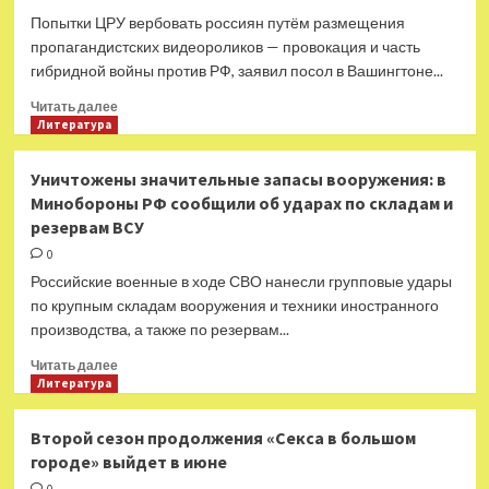
Попытки ЦРУ вербовать россиян путём размещения
пропагандистских видеороликов — провокация и часть
гибридной войны против РФ, заявил посол в Вашингтоне...
Прочитать
Читать далее
больше
Литература
о
«В
Уничтожены значительные запасы вооружения: в
рамках
Минобороны РФ сообщили об ударах по складам и
гибридной
резервам ВСУ
войны»:
в
0
МИД
Российские военные в ходе СВО нанесли групповые удары
РФ
по крупным складам вооружения и техники иностранного
отреагировали
производства, а также по резервам...
на
ролик
Прочитать
Читать далее
ЦРУ
больше
Литература
для
о
вербовки
Уничтожены
Второй сезон продолжения «Секса в большом
россиян
значительные
в
городе» выйдет в июне
запасы
сети
вооружения: