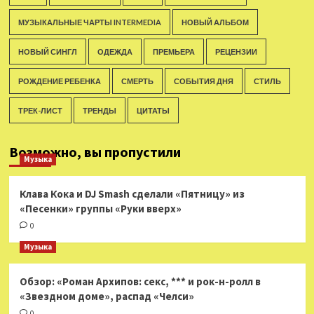
МУЗЫКАЛЬНЫЕ ЧАРТЫ INTERMEDIA
НОВЫЙ АЛЬБОМ
НОВЫЙ СИНГЛ
ОДЕЖДА
ПРЕМЬЕРА
РЕЦЕНЗИИ
РОЖДЕНИЕ РЕБЕНКА
СМЕРТЬ
СОБЫТИЯ ДНЯ
СТИЛЬ
ТРЕК-ЛИСТ
ТРЕНДЫ
ЦИТАТЫ
Возможно, вы пропустили
Музыка
Клава Кока и DJ Smash сделали «Пятницу» из
«Песенки» группы «Руки вверх»
0
Музыка
Обзор: «Роман Архипов: секс, *** и рок-н-ролл в
«Звездном доме», распад «Челси»
0