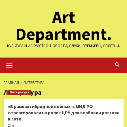
Перейти
Art
к
содержимому
Department.
КУЛЬТУРА И ИСКУССТВО: НОВОСТИ, СЛУХИ, ПРЕМЬЕРЫ, СПЛЕТНИ.
Основное
меню
ГЛАВНАЯ
ЛИТЕРАТУРА
Литература
Литература
«В рамках гибридной войны»: в МИД РФ
отреагировали на ролик ЦРУ для вербовки россиян
в сети
0