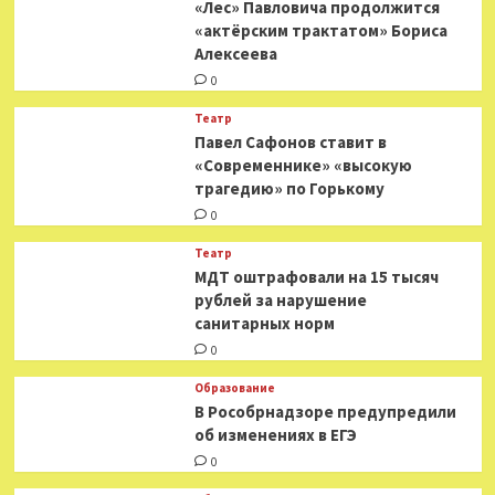
«Лес» Павловича продолжится
и
«актёрским трактатом» Бориса
способах
Алексеева
борьбы
с
0
ними
Театр
Павел Сафонов ставит в
«Современнике» «высокую
трагедию» по Горькому
0
Театр
МДТ оштрафовали на 15 тысяч
рублей за нарушение
санитарных норм
0
Образование
В Рособрнадзоре предупредили
об изменениях в ЕГЭ
0