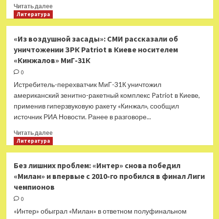
Прочитать
Читать далее
Татарского
больше
Литература
Юрия
о
Денисова
Высокоточным
«Из воздушной засады»: СМИ рассказали об
оружием
уничтожении ЗРК Patriot в Киеве носителем
морского
«Кинжалов» МиГ-31К
базирования:
в
0
Минобороны
Истребитель-перехватчик МиГ-31К уничтожил
РФ
американский зенитно-ракетный комплекс Patriot в Киеве,
заявили
применив гиперзвуковую ракету «Кинжал», сообщил
об
источник РИА Новости. Ранее в разговоре...
ударе
по
Прочитать
Читать далее
складу
больше
Литература
с
о
боеприпасами
«Из
в
Без лишних проблем: «Интер» снова победил
воздушной
Николаеве
«Милан» и впервые с 2010-го пробился в финал Лиги
засады»:
чемпионов
СМИ
рассказали
0
об
«Интер» обыграл «Милан» в ответном полуфинальном
уничтожении