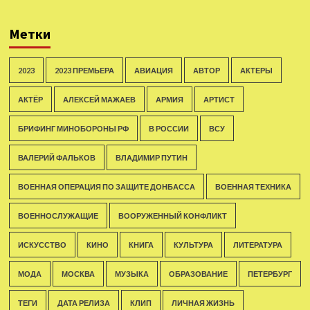
Метки
2023
2023 ПРЕМЬЕРА
АВИАЦИЯ
АВТОР
АКТЕРЫ
АКТЁР
АЛЕКСЕЙ МАЖАЕВ
АРМИЯ
АРТИСТ
БРИФИНГ МИНОБОРОНЫ РФ
В РОССИИ
ВСУ
ВАЛЕРИЙ ФАЛЬКОВ
ВЛАДИМИР ПУТИН
ВОЕННАЯ ОПЕРАЦИЯ ПО ЗАЩИТЕ ДОНБАССА
ВОЕННАЯ ТЕХНИКА
ВОЕННОСЛУЖАЩИЕ
ВООРУЖЕННЫЙ КОНФЛИКТ
ИСКУССТВО
КИНО
КНИГА
КУЛЬТУРА
ЛИТЕРАТУРА
МОДА
МОСКВА
МУЗЫКА
ОБРАЗОВАНИЕ
ПЕТЕРБУРГ
ТЕГИ
ДАТА РЕЛИЗА
КЛИП
ЛИЧНАЯ ЖИЗНЬ