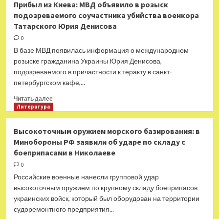
Прибыл из Киева: МВД объявило в розыск
равенство:
подозреваемого соучастника убийства военкора
Украина
Татарского Юрия Денисова
официально
вступила
0
в
В базе МВД появилась информация о международном
киберцентр
розыске гражданина Украины Юрия Денисова,
НАТО
подозреваемого в причастности к теракту в санкт-
петербургском кафе,...
Прочитать
Читать далее
больше
Литература
о
Прибыл
Высокоточным оружием морского базирования: в
из
Минобороны РФ заявили об ударе по складу с
Киева:
боеприпасами в Николаеве
МВД
объявило
0
в
Российские военные нанесли групповой удар
розыск
высокоточным оружием по крупному складу боеприпасов
подозреваемого
украинских войск, который был оборудован на территории
соучастника
судоремонтного предприятия...
убийства
военкора