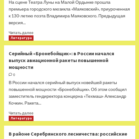
На сцене Театра Луны на Малой Ордынке прошла
у
премьера городского мюзикла «Маяковский», приуроченная
россиян
к 130-летию поэта Владимира Маяковского. Предыдущая
версия...
Прочитать
Читать далее
больше
Литература
о
В
Серийный «Бронебойщик»: в России начался
Театре
выпуск авиационной ракеты повышенной
Луны
мощности
состоялась
премьера
0
городского
В России начался серийный выпуск новейшей ракеты
мюзикла
повышенной мощности «Бронебойщик». Об этом сообщил
«Маяковский»
заместитель гендиректора концерна «Техмаш» Александр
Кочкин. Ракета...
Прочитать
Читать далее
больше
Литература
о
Серийный
В районе Серебрянского лесничества: российские
«Бронебойщик»: