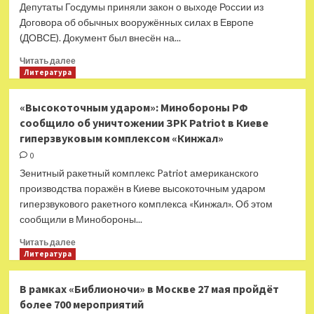
задержала
Депутаты Госдумы приняли закон о выходе России из
гражданку
Договора об обычных вооружённых силах в Европе
Украины
(ДОВСЕ). Документ был внесён на...
за
сбор
Прочитать
Читать далее
и
больше
Литература
передачу
о
данных
«Текущее
«Высокоточным ударом»: Минобороны РФ
о
положение
сообщило об уничтожении ЗРК Patriot в Киеве
ВС
дел
РФ
гиперзвуковым комплексом «Кинжал»
требует
принятия
0
мер»:
Зенитный ракетный комплекс Patriot американского
Госдума
производства поражён в Киеве высокоточным ударом
утвердила
гиперзвукового ракетного комплекса «Кинжал». Об этом
закон
сообщили в Минобороны...
о
денонсации
Прочитать
Читать далее
ДОВСЕ
больше
Литература
о
«Высокоточным
В рамках «Библионочи» в Москве 27 мая пройдёт
ударом»:
более 700 мероприятий
Минобороны