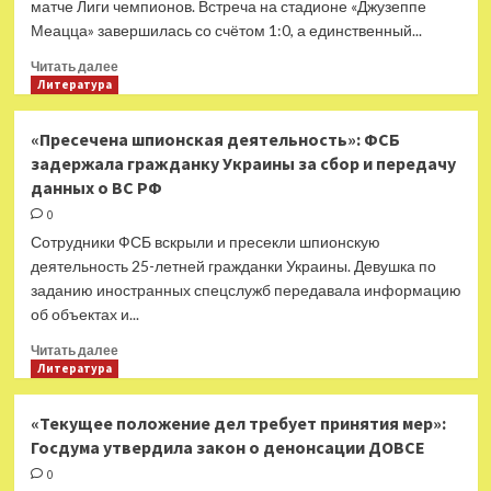
матче Лиги чемпионов. Встреча на стадионе «Джузеппе
ЗРК
Меацца» завершилась со счётом 1:0, а единственный...
Patriot
в
Прочитать
Читать далее
Киеве
больше
Литература
носителем
о
«Кинжалов»
Без
«Пресечена шпионская деятельность»: ФСБ
МиГ-31К
лишних
задержала гражданку Украины за сбор и передачу
проблем:
данных о ВС РФ
«Интер»
снова
0
победил
Сотрудники ФСБ вскрыли и пресекли шпионскую
«Милан»
деятельность 25-летней гражданки Украины. Девушка по
и
заданию иностранных спецслужб передавала информацию
впервые
об объектах и...
с
2010-
Прочитать
Читать далее
го
больше
Литература
пробился
о
в
«Пресечена
финал
«Текущее положение дел требует принятия мер»:
шпионская
Лиги
Госдума утвердила закон о денонсации ДОВСЕ
деятельность»:
чемпионов
ФСБ
0