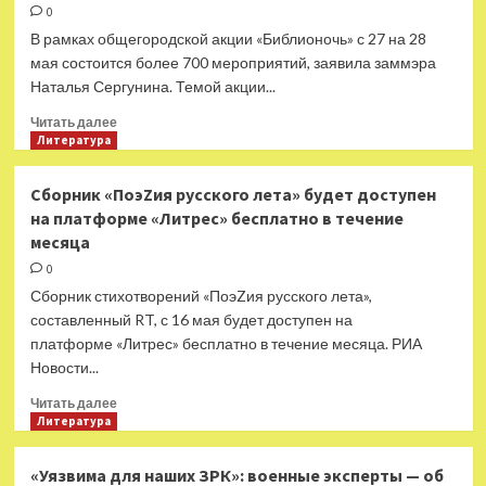
РФ
0
сообщило
В рамках общегородской акции «Библионочь» с 27 на 28
об
мая состоится более 700 мероприятий, заявила заммэра
уничтожении
Наталья Сергунина. Темой акции...
ЗРК
Patriot
Прочитать
Читать далее
в
больше
Литература
Киеве
о
гиперзвуковым
В
Сборник «ПоэZия русского лета» будет доступен
комплексом
рамках
на платформе «Литрес» бесплатно в течение
«Кинжал»
«Библионочи»
месяца
в
Москве
0
27
Сборник стихотворений «ПоэZия русского лета»,
мая
составленный RT, с 16 мая будет доступен на
пройдёт
платформе «Литрес» бесплатно в течение месяца. РИА
более
Новости...
700
мероприятий
Прочитать
Читать далее
больше
Литература
о
Сборник
«Уязвима для наших ЗРК»: военные эксперты — об
«ПоэZия