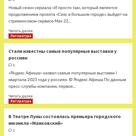
0
в
Новый сезон сериала «И просто так», который является
Минобороны
продолжением проекта «Секс в большом городе», выйдет на
РФ
стриминговом сервисе Max 22...
сообщили
об
Прочитать
Читать далее
ударах
больше
Литература
по
о
складам
Второй
Стали известны самые популярные выставки у
и
сезон
россиян
резервам
продолжения
ВСУ
«Секса
0
в
«Яндекс Афиша» назвал самые популярные выставки I
большом
квартала 2023 года у россиян. © Яндекс Афиша По данным
городе»
пресс-службы компании, первое...
выйдет
в
Прочитать
Читать далее
июне
больше
Литература
о
Стали
В Театре Луны состоялась премьера городского
известны
мюзикла «Маяковский»
самые
популярные
0
выставки