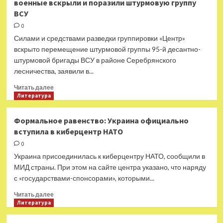
военные вскрыли и поразили штурмовую группу
в
ВСУ
России
начался
0
выпуск
Силами и средствами разведки группировки «Центр»
авиационной
вскрыто перемещение штурмовой группы 95-й десантно-
ракеты
штурмовой бригады ВСУ в районе Серебрянского
повышенной
лесничества, заявили в...
мощности
Прочитать
Читать далее
больше
Литература
о
В
Формальное равенство: Украина официально
районе
вступила в киберцентр НАТО
Серебрянского
лесничества:
0
российские
Украина присоединилась к киберцентру НАТО, сообщили в
военные
МИД страны. При этом на сайте центра указано, что наряду
вскрыли
с «государствами-спонсорами», которыми...
и
поразили
Прочитать
Читать далее
штурмовую
больше
Литература
группу
о
ВСУ
Формальное