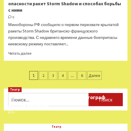
опасности ракет Storm Shadow и способах борьбы
русского
с ними
лета»
будет
0
доступен
Минобороны РФ сообщило о первом перехвате крылатой
на
ракеты Storm Shadow британско-французского
платформе «Литрес»
производства. С недавнего времени данные боеприпасы
бесплатно
киевскому режиму поставляет...
в
течение
Прочитать
Читать далее
месяца
больше
о
«Уязвима
Пагинация
для
1
2
3
4
…
6
Далее
наших
записей
ЗРК»:
Театр
военные
Найти:
Ушёл из жизни театральный фотограф
эксперты
—
Виктор Баженов
об
0
опасности
ракет
Storm
Театр
Shadow