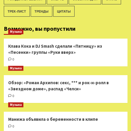
ТРЕК-ЛИСТ
ТРЕНДЫ
ЦИТАТЫ
Возможно, вы пропустили
Музыка
Клава Кока и DJ Smash сделали «Пятницу» из
«Песенки» группы «Руки вверх»
0
Музыка
Обзор: «Роман Архипов: секс, *** и рок-н-ролл в
«Звездном доме», распад «Челси»
0
Музыка
Манижа объявила о беременности в клипе
0