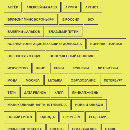
АКТЁР
АЛЕКСЕЙ МАЖАЕВ
АРМИЯ
АРТИСТ
БРИФИНГ МИНОБОРОНЫ РФ
В РОССИИ
ВСУ
ВАЛЕРИЙ ФАЛЬКОВ
ВЛАДИМИР ПУТИН
ВОЕННАЯ ОПЕРАЦИЯ ПО ЗАЩИТЕ ДОНБАССА
ВОЕННАЯ ТЕХНИКА
ВОЕННОСЛУЖАЩИЕ
ВООРУЖЕННЫЙ КОНФЛИКТ
ИСКУССТВО
КИНО
КНИГА
КУЛЬТУРА
ЛИТЕРАТУРА
МОДА
МОСКВА
МУЗЫКА
ОБРАЗОВАНИЕ
ПЕТЕРБУРГ
ТЕГИ
ДАТА РЕЛИЗА
КЛИП
ЛИЧНАЯ ЖИЗНЬ
МУЗЫКАЛЬНЫЕ ЧАРТЫ INTERMEDIA
НОВЫЙ АЛЬБОМ
НОВЫЙ СИНГЛ
ОДЕЖДА
ПРЕМЬЕРА
РЕЦЕНЗИИ
РОЖДЕНИЕ РЕБЕНКА
СМЕРТЬ
СОБЫТИЯ ДНЯ
СТИЛЬ