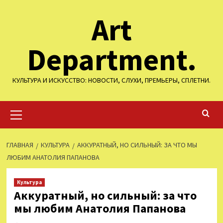
Перейти
Art
к
содержимому
Department.
КУЛЬТУРА И ИСКУССТВО: НОВОСТИ, СЛУХИ, ПРЕМЬЕРЫ, СПЛЕТНИ.
Основное
меню
ГЛАВНАЯ
КУЛЬТУРА
АККУРАТНЫЙ, НО СИЛЬНЫЙ: ЗА ЧТО МЫ
ЛЮБИМ АНАТОЛИЯ ПАПАНОВА
Культура
Аккуратный, но сильный: за что
мы любим Анатолия Папанова