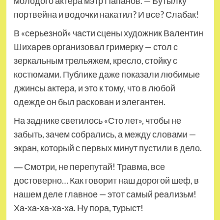
молодого актера мэтр Папанов. — Бутылку
портвейна и водочки накатил? И все? Слабак!
В «серьезной» части сцены художник Валентин
Шихарев организовал гримерку — стол с
зеркальным трельяжем, кресло, стойку с
костюмами. Публике даже показали любимые
джинсы актера, и это к тому, что в любой
одежде он был раскован и элегантен.
На заднике светилось «Сто лет», чтобы не
забыть, зачем собрались, а между словами —
экран, который с первых минут пустили в дело.
― Смотри, не перепутай! Травма, все
достоверно… Как говорит наш дорогой шеф, в
нашем деле главное — этот самый реализьм!
Ха-ха-ха-ха-ха. Ну пора, турыст!