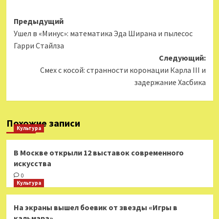
Навигация
Предыдущий
Ушел в «Минус»: математика Эда Ширана и пылесос
записи
Гарри Стайлза
Следующий:
Смех с косой: странности коронации Карла III и
задержание Хасбика
Похожие записи
Культура
В Москве открыли 12 выставок современного
искусства
0
Культура
На экраны вышел боевик от звезды «Игры в
кальмара»