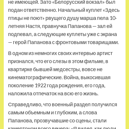
не имеющей. Зато «Белорусский вокзал» был
подан ответственно. Начальный куплет «Здесь
птицы не поют» рвущего душу марша пела 10-
летняя Настя, правнучка Папанова — зал ей
подпевал, а следующие куплеты уже с экрана
— герой Папанова с фронтовыми товарищами.
В одном из немногих своих интервью артист
признался, что его слезы в этом фильме, в
квартирке бывшей медсестры, вовсе не
кинематографические. Война, выкосившая
поколение 1922 года рождения, его года,
наложила отпечаток на всю его жизнь.
Справедливо, что военный раздел получился
самым объемным и глубоким, а слова
Папанова, прозвучавшие со сцены, стали
камертоном всего вечера: «Я видел, как люди