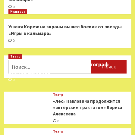
0
Культура
Ушлая Корея: на экраны вышел боевик от звезды
«Игры в кальмара»
0
Театр
Найти:
Ушёл из жизни театральный фотограф
Виктор Баженов
0
Театр
«Лес» Павловича продолжится
«актёрским трактатом» Бориса
Алексеева
0
Театр