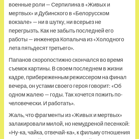
военные роли — Серпилина в «Живых и
мертвых» и Дубинского в «Белорусском
вокзале» — ни в шутку, ни всерьез не
перегрызть. Как не забыть последней его
работы — инженера Копалыча из «Холодного
лета пятьдесят третьего».
Папанов скоропостижно скончался во время
съемок картины. В своем последнем в жизни
кадре, прибереженным режиссером на финал
вечера, он устами своего героя говорит: «Об
одном жалею — годы. Так хочется пожить по-
человечески. И работать».
Жаль, что фрагменты из «Живых и мертвых»
залакировали милой, но немудреной песенкой:
«Ну-ка, чайка, отвечай-ка», к фильму отношения