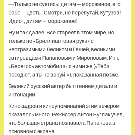
―Только не суетись: дитям — мороженое, его
бабе — цветы. Смотри, не перепутай, Кутузов!
Идиот, дитям — мороженое!
Ну и так далее. Все стареет в этом мире, но
только не «Бриллиантовая рука» с
неотразимыми Леликом и Гешей, великими
сатировцами Папановым и Мироновым. И не
«Берегись автомобиля» с ними же («Тебя
посодют, а ты не воруй!»), показанная позже.
Великий русский актер был гением детали и
интонации
Кинокадров и киноупоминаний этим вечером
оказалось много. Режиссер Антон Буглак учел,
что большая страна познавала Папанова в
основном с экрана.