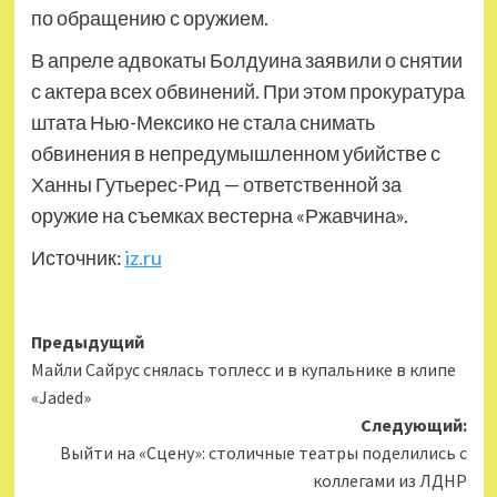
по обращению с оружием.
В апреле адвокаты Болдуина заявили о снятии
с актера всех обвинений. При этом прокуратура
штата Нью-Мексико не стала снимать
обвинения в непредумышленном убийстве с
Ханны Гутьерес-Рид — ответственной за
оружие на съемках вестерна «Ржавчина».
Источник:
iz.ru
Навигация
Предыдущий
Майли Сайрус снялась топлесс и в купальнике в клипе
записи
«Jaded»
Следующий:
Выйти на «Сцену»: столичные театры поделились с
коллегами из ЛДНР