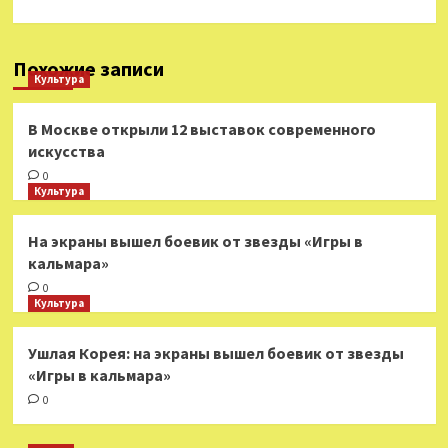
Похожие записи
Культура
В Москве открыли 12 выставок современного
искусства
0
Культура
На экраны вышел боевик от звезды «Игры в
кальмара»
0
Культура
Ушлая Корея: на экраны вышел боевик от звезды
«Игры в кальмара»
0