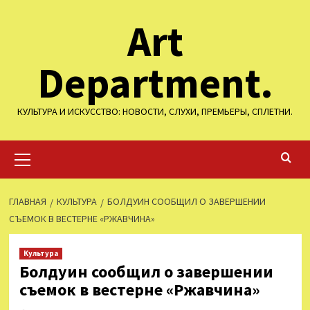
Перейти
Art
к
содержимому
Department.
КУЛЬТУРА И ИСКУССТВО: НОВОСТИ, СЛУХИ, ПРЕМЬЕРЫ, СПЛЕТНИ.
Основное
меню
ГЛАВНАЯ
КУЛЬТУРА
БОЛДУИН СООБЩИЛ О ЗАВЕРШЕНИИ
СЪЕМОК В ВЕСТЕРНЕ «РЖАВЧИНА»
Культура
Болдуин сообщил о завершении
съемок в вестерне «Ржавчина»