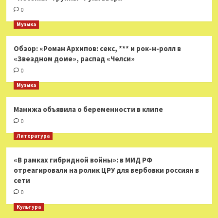
0
Музыка
Обзор: «Роман Архипов: секс, *** и рок-н-ролл в
«Звездном доме», распад «Челси»
0
Музыка
Манижа объявила о беременности в клипе
0
Литература
«В рамках гибридной войны»: в МИД РФ
отреагировали на ролик ЦРУ для вербовки россиян в
сети
0
Культура