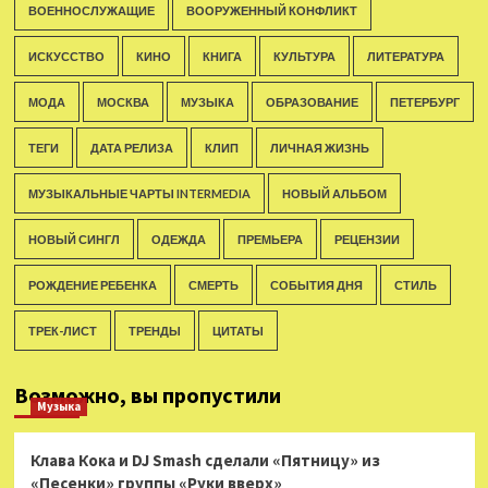
ВОЕННОСЛУЖАЩИЕ
ВООРУЖЕННЫЙ КОНФЛИКТ
ИСКУССТВО
КИНО
КНИГА
КУЛЬТУРА
ЛИТЕРАТУРА
МОДА
МОСКВА
МУЗЫКА
ОБРАЗОВАНИЕ
ПЕТЕРБУРГ
ТЕГИ
ДАТА РЕЛИЗА
КЛИП
ЛИЧНАЯ ЖИЗНЬ
МУЗЫКАЛЬНЫЕ ЧАРТЫ INTERMEDIA
НОВЫЙ АЛЬБОМ
НОВЫЙ СИНГЛ
ОДЕЖДА
ПРЕМЬЕРА
РЕЦЕНЗИИ
РОЖДЕНИЕ РЕБЕНКА
СМЕРТЬ
СОБЫТИЯ ДНЯ
СТИЛЬ
ТРЕК-ЛИСТ
ТРЕНДЫ
ЦИТАТЫ
Возможно, вы пропустили
Музыка
Клава Кока и DJ Smash сделали «Пятницу» из
«Песенки» группы «Руки вверх»