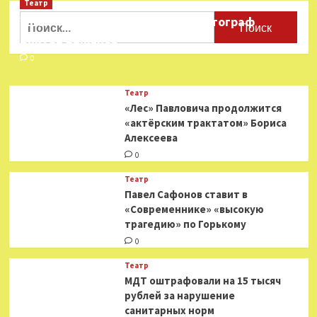
Театр
Найти:
Ушёл из жизни театральный фотограф
Виктор Баженов
0
Театр
«Лес» Павловича продолжится
«актёрским трактатом» Бориса
Алексеева
0
Театр
Павел Сафонов ставит в
«Современнике» «высокую
трагедию» по Горькому
0
Театр
МДТ оштрафовали на 15 тысяч
рублей за нарушение
санитарных норм