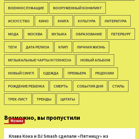
ВОЕННОСЛУЖАЩИЕ
ВООРУЖЕННЫЙ КОНФЛИКТ
ИСКУССТВО
КИНО
КНИГА
КУЛЬТУРА
ЛИТЕРАТУРА
МОДА
МОСКВА
МУЗЫКА
ОБРАЗОВАНИЕ
ПЕТЕРБУРГ
ТЕГИ
ДАТА РЕЛИЗА
КЛИП
ЛИЧНАЯ ЖИЗНЬ
МУЗЫКАЛЬНЫЕ ЧАРТЫ INTERMEDIA
НОВЫЙ АЛЬБОМ
НОВЫЙ СИНГЛ
ОДЕЖДА
ПРЕМЬЕРА
РЕЦЕНЗИИ
РОЖДЕНИЕ РЕБЕНКА
СМЕРТЬ
СОБЫТИЯ ДНЯ
СТИЛЬ
ТРЕК-ЛИСТ
ТРЕНДЫ
ЦИТАТЫ
Возможно, вы пропустили
Музыка
Клава Кока и DJ Smash сделали «Пятницу» из