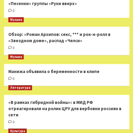
«Песенки» группы «Руки вверх»
0
Музыка
Обзор: «Роман Архипов: секс, *** и рок-н-ролл в
«Звездном доме», распад «Челси»
0
Музыка
Манижа объявила о беременности в клипе
0
Литература
«В рамках гибридной войны»: в МИД РФ
отреагировали на ролик ЦРУ для вербовки россиян в
сети
0
Культура