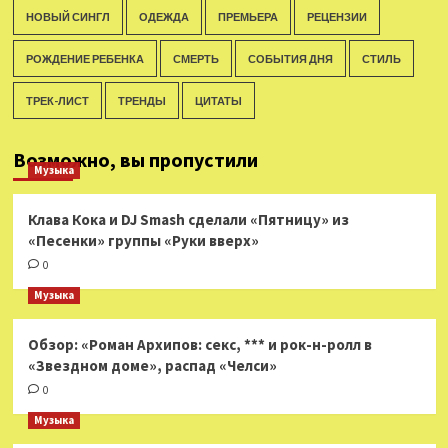
НОВЫЙ СИНГЛ
ОДЕЖДА
ПРЕМЬЕРА
РЕЦЕНЗИИ
РОЖДЕНИЕ РЕБЕНКА
СМЕРТЬ
СОБЫТИЯ ДНЯ
СТИЛЬ
ТРЕК-ЛИСТ
ТРЕНДЫ
ЦИТАТЫ
Возможно, вы пропустили
Музыка
Клава Кока и DJ Smash сделали «Пятницу» из
«Песенки» группы «Руки вверх»
0
Музыка
Обзор: «Роман Архипов: секс, *** и рок-н-ролл в
«Звездном доме», распад «Челси»
0
Музыка