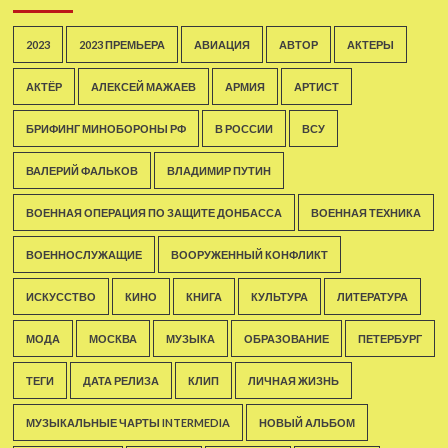
2023
2023 ПРЕМЬЕРА
АВИАЦИЯ
АВТОР
АКТЕРЫ
АКТЁР
АЛЕКСЕЙ МАЖАЕВ
АРМИЯ
АРТИСТ
БРИФИНГ МИНОБОРОНЫ РФ
В РОССИИ
ВСУ
ВАЛЕРИЙ ФАЛЬКОВ
ВЛАДИМИР ПУТИН
ВОЕННАЯ ОПЕРАЦИЯ ПО ЗАЩИТЕ ДОНБАССА
ВОЕННАЯ ТЕХНИКА
ВОЕННОСЛУЖАЩИЕ
ВООРУЖЕННЫЙ КОНФЛИКТ
ИСКУССТВО
КИНО
КНИГА
КУЛЬТУРА
ЛИТЕРАТУРА
МОДА
МОСКВА
МУЗЫКА
ОБРАЗОВАНИЕ
ПЕТЕРБУРГ
ТЕГИ
ДАТА РЕЛИЗА
КЛИП
ЛИЧНАЯ ЖИЗНЬ
МУЗЫКАЛЬНЫЕ ЧАРТЫ INTERMEDIA
НОВЫЙ АЛЬБОМ