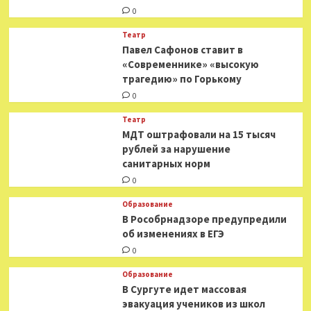
0
Театр
Павел Сафонов ставит в
«Современнике» «высокую
трагедию» по Горькому
0
Театр
МДТ оштрафовали на 15 тысяч
рублей за нарушение
санитарных норм
0
Образование
В Рособрнадзоре предупредили
об изменениях в ЕГЭ
0
Образование
В Сургуте идет массовая
эвакуация учеников из школ