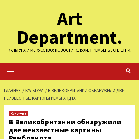
Перейти
Art
к
содержимому
Department.
КУЛЬТУРА И ИСКУССТВО: НОВОСТИ, СЛУХИ, ПРЕМЬЕРЫ, СПЛЕТНИ.
Основное
меню
ГЛАВНАЯ
КУЛЬТУРА
В ВЕЛИКОБРИТАНИИ ОБНАРУЖИЛИ ДВЕ
НЕИЗВЕСТНЫЕ КАРТИНЫ РЕМБРАНДТА
Культура
В Великобритании обнаружили
две неизвестные картины
Рембрандта