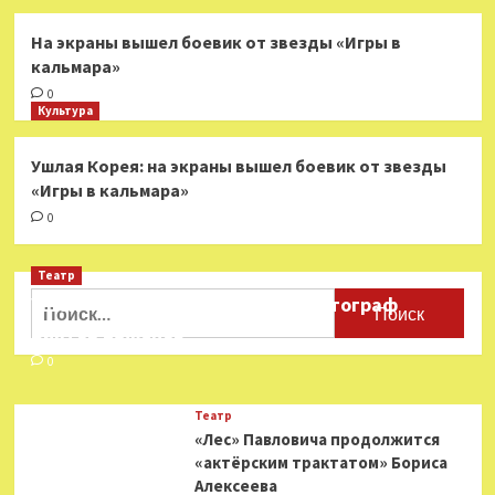
На экраны вышел боевик от звезды «Игры в
кальмара»
0
Культура
Ушлая Корея: на экраны вышел боевик от звезды
«Игры в кальмара»
0
Театр
Найти:
Ушёл из жизни театральный фотограф
Виктор Баженов
0
Театр
«Лес» Павловича продолжится
«актёрским трактатом» Бориса
Алексеева