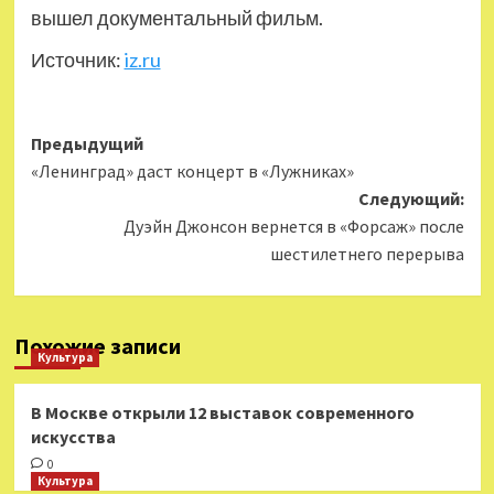
вышел документальный фильм.
Источник:
iz.ru
Навигация
Предыдущий
«Ленинград» даст концерт в «Лужниках»
записи
Следующий:
Дуэйн Джонсон вернется в «Форсаж» после
шестилетнего перерыва
Похожие записи
Культура
В Москве открыли 12 выставок современного
искусства
0
Культура