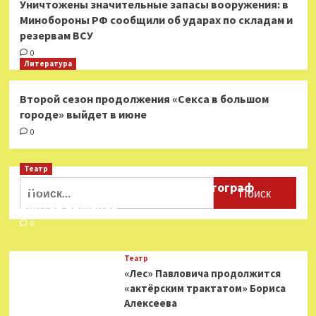
Уничтожены значительные запасы вооружения: в
Минобороны РФ сообщили об ударах по складам и
резервам ВСУ
0
Литература
Второй сезон продолжения «Секса в большом
городе» выйдет в июне
0
Театр
Найти:
Ушёл из жизни театральный фотограф
Виктор Баженов
0
Театр
«Лес» Павловича продолжится
«актёрским трактатом» Бориса
Алексеева