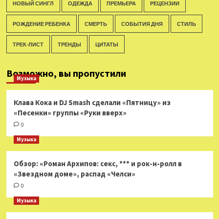
НОВЫЙ СИНГЛ
ОДЕЖДА
ПРЕМЬЕРА
РЕЦЕНЗИИ
РОЖДЕНИЕ РЕБЕНКА
СМЕРТЬ
СОБЫТИЯ ДНЯ
СТИЛЬ
ТРЕК-ЛИСТ
ТРЕНДЫ
ЦИТАТЫ
Возможно, вы пропустили
Музыка
Клава Кока и DJ Smash сделали «Пятницу» из
«Песенки» группы «Руки вверх»
0
Музыка
Обзор: «Роман Архипов: секс, *** и рок-н-ролл в
«Звездном доме», распад «Челси»
0
Музыка