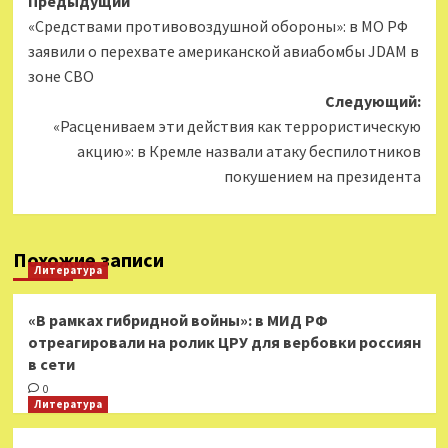
Навигация
Предыдущий
«Средствами противовоздушной обороны»: в МО РФ
записи
заявили о перехвате американской авиабомбы JDAM в
зоне СВО
Следующий:
«Расцениваем эти действия как террористическую
акцию»: в Кремле назвали атаку беспилотников
покушением на президента
Похожие записи
Литература
«В рамках гибридной войны»: в МИД РФ
отреагировали на ролик ЦРУ для вербовки россиян
в сети
0
Литература