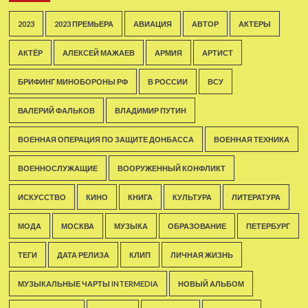
2023
2023 ПРЕМЬЕРА
АВИАЦИЯ
АВТОР
АКТЕРЫ
АКТЁР
АЛЕКСЕЙ МАЖАЕВ
АРМИЯ
АРТИСТ
БРИФИНГ МИНОБОРОНЫ РФ
В РОССИИ
ВСУ
ВАЛЕРИЙ ФАЛЬКОВ
ВЛАДИМИР ПУТИН
ВОЕННАЯ ОПЕРАЦИЯ ПО ЗАЩИТЕ ДОНБАССА
ВОЕННАЯ ТЕХНИКА
ВОЕННОСЛУЖАЩИЕ
ВООРУЖЕННЫЙ КОНФЛИКТ
ИСКУССТВО
КИНО
КНИГА
КУЛЬТУРА
ЛИТЕРАТУРА
МОДА
МОСКВА
МУЗЫКА
ОБРАЗОВАНИЕ
ПЕТЕРБУРГ
ТЕГИ
ДАТА РЕЛИЗА
КЛИП
ЛИЧНАЯ ЖИЗНЬ
МУЗЫКАЛЬНЫЕ ЧАРТЫ INTERMEDIA
НОВЫЙ АЛЬБОМ