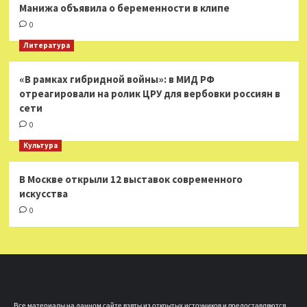
Манижа объявила о беременности в клипе
0
Литература
«В рамках гибридной войны»: в МИД РФ
отреагировали на ролик ЦРУ для вербовки россиян в
сети
0
Культура
В Москве открыли 12 выставок современного
искусства
0
Все материалы на данном сайте взяты из открытых источников и предоставляются