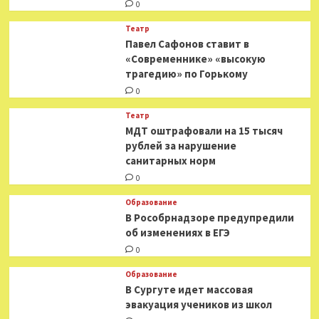
0
Театр
Павел Сафонов ставит в
«Современнике» «высокую
трагедию» по Горькому
0
Театр
МДТ оштрафовали на 15 тысяч
рублей за нарушение
санитарных норм
0
Образование
В Рособрнадзоре предупредили
об изменениях в ЕГЭ
0
Образование
В Сургуте идет массовая
эвакуация учеников из школ