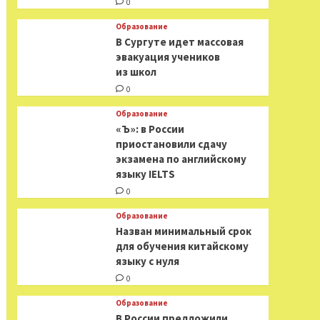
0
Образование
В Сургуте идет массовая
эвакуация учеников
из школ
0
Образование
«Ъ»: в России
приостановили сдачу
экзамена по английскому
языку IELTS
0
Образование
Назван минимальный срок
для обучения китайскому
языку с нуля
0
Образование
В России предложили