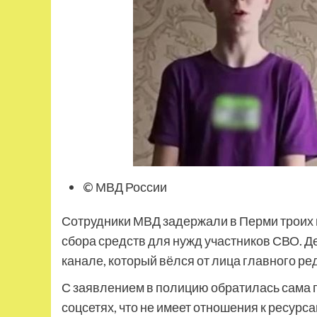
© МВД России
Сотрудники МВД задержали в Перми троих
сбора средств для нужд участников СВО. 
канале, который вёлся от лица главного р
С заявлением в полицию обратилась сама г
соцсетях, что не имеет отношения к ресур