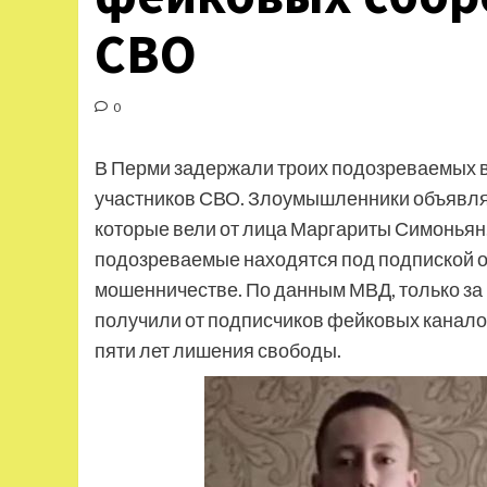
СВО
0
В Перми задержали троих подозреваемых в
участников СВО. Злоумышленники объявлял
которые вели от лица Маргариты Симоньян
подозреваемые находятся под подпиской о 
мошенничестве. По данным МВД, только з
получили от подписчиков фейковых каналов
пяти лет лишения свободы.