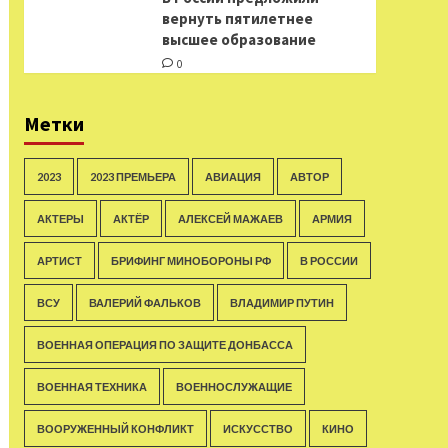
вернуть пятилетнее
высшее образование
0
Метки
2023
2023 ПРЕМЬЕРА
АВИАЦИЯ
АВТОР
АКТЕРЫ
АКТЁР
АЛЕКСЕЙ МАЖАЕВ
АРМИЯ
АРТИСТ
БРИФИНГ МИНОБОРОНЫ РФ
В РОССИИ
ВСУ
ВАЛЕРИЙ ФАЛЬКОВ
ВЛАДИМИР ПУТИН
ВОЕННАЯ ОПЕРАЦИЯ ПО ЗАЩИТЕ ДОНБАССА
ВОЕННАЯ ТЕХНИКА
ВОЕННОСЛУЖАЩИЕ
ВООРУЖЕННЫЙ КОНФЛИКТ
ИСКУССТВО
КИНО