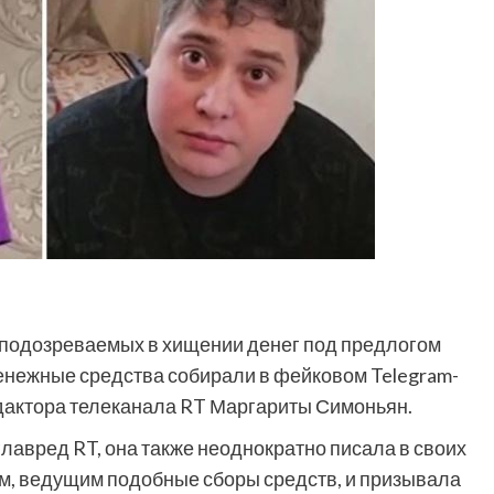
 подозреваемых в хищении денег под предлогом
Денежные средства собирали в фейковом Telegram-
едактора телеканала RT Маргариты Симоньян.
лавред RT, она также неоднократно писала в своих
сам, ведущим подобные сборы средств, и призывала