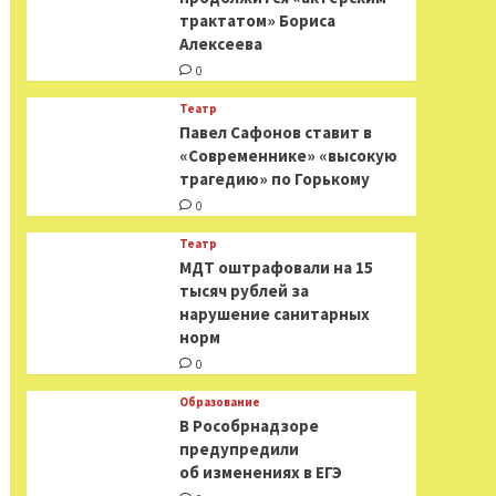
трактатом» Бориса
Алексеева
0
Театр
Павел Сафонов ставит в
«Современнике» «высокую
трагедию» по Горькому
0
Театр
МДТ оштрафовали на 15
тысяч рублей за
нарушение санитарных
норм
0
Образование
В Рособрнадзоре
предупредили
об изменениях в ЕГЭ