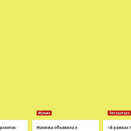
Музыка
Литература
Архипов:
Манижа объявила о
«В рамках