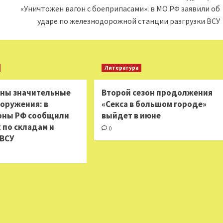
«Уничтожен вагон с боеприпасами»: в МО РФ заявили об
ударе по железнодорожной станции разгрузки ВСУ
Литература
ны значительные
Второй сезон продолжения
ооружения: в
«Секса в большом городе»
оны РФ сообщили
выйдет в июне
 по складам и
0
 ВСУ