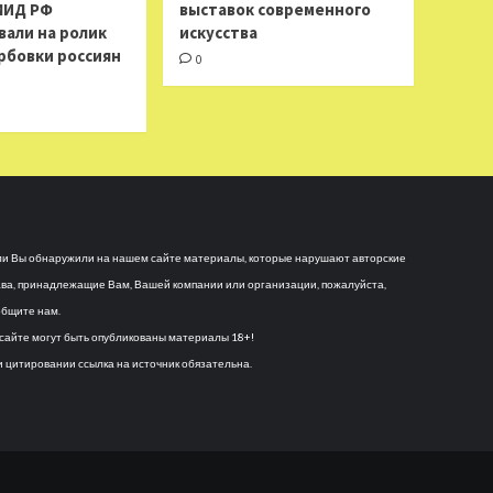
МИД РФ
выставок современного
вали на ролик
искусства
рбовки россиян
0
и Вы обнаружили на нашем сайте материалы, которые нарушают авторские
ва, принадлежащие Вам, Вашей компании или организации, пожалуйста,
бщите нам.
сайте могут быть опубликованы материалы 18+!
 цитировании ссылка на источник обязательна.