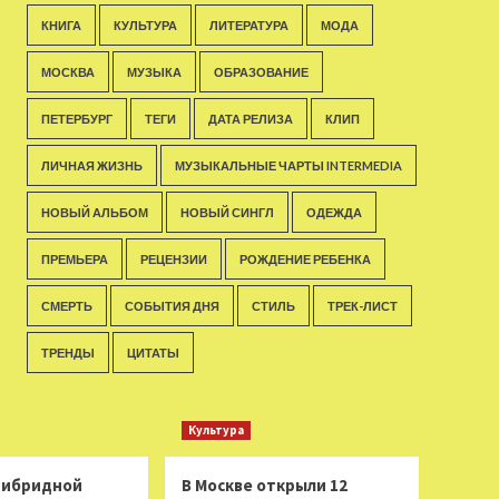
КНИГА
КУЛЬТУРА
ЛИТЕРАТУРА
МОДА
МОСКВА
МУЗЫКА
ОБРАЗОВАНИЕ
ПЕТЕРБУРГ
ТЕГИ
ДАТА РЕЛИЗА
КЛИП
ЛИЧНАЯ ЖИЗНЬ
МУЗЫКАЛЬНЫЕ ЧАРТЫ INTERMEDIA
НОВЫЙ АЛЬБОМ
НОВЫЙ СИНГЛ
ОДЕЖДА
ПРЕМЬЕРА
РЕЦЕНЗИИ
РОЖДЕНИЕ РЕБЕНКА
СМЕРТЬ
СОБЫТИЯ ДНЯ
СТИЛЬ
ТРЕК-ЛИСТ
ТРЕНДЫ
ЦИТАТЫ
Культура
 гибридной
В Москве открыли 12