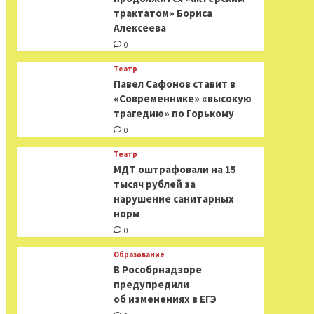
трактатом» Бориса
Алексеева
0
Театр
Павел Сафонов ставит в
«Современнике» «высокую
трагедию» по Горькому
0
Театр
МДТ оштрафовали на 15
тысяч рублей за
нарушение санитарных
норм
0
Образование
В Рособрнадзоре
предупредили
об изменениях в ЕГЭ