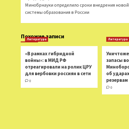
Минобрнауки определило сроки внедрения новой
записи
системы образования в России
Похожие записи
Литература
Литература
«В рамках гибридной
Уничтоже
войны»: в МИД РФ
запасы в
отреагировали на ролик ЦРУ
Минобор
для вербовки россиян в сети
об ударах
резервам
0
0