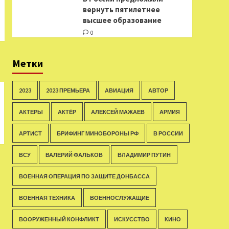
вернуть пятилетнее
высшее образование
0
Метки
2023
2023 ПРЕМЬЕРА
АВИАЦИЯ
АВТОР
АКТЕРЫ
АКТЁР
АЛЕКСЕЙ МАЖАЕВ
АРМИЯ
АРТИСТ
БРИФИНГ МИНОБОРОНЫ РФ
В РОССИИ
ВСУ
ВАЛЕРИЙ ФАЛЬКОВ
ВЛАДИМИР ПУТИН
ВОЕННАЯ ОПЕРАЦИЯ ПО ЗАЩИТЕ ДОНБАССА
ВОЕННАЯ ТЕХНИКА
ВОЕННОСЛУЖАЩИЕ
ВООРУЖЕННЫЙ КОНФЛИКТ
ИСКУССТВО
КИНО