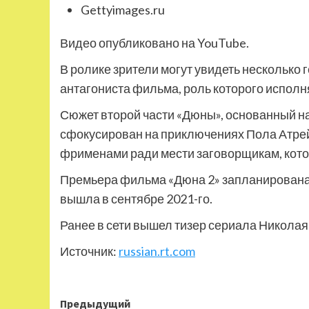
Gettyimages.ru
Видео опубликовано на YouTube.
В ролике зрители могут увидеть несколько 
антагониста фильма, роль которого исполн
Сюжет второй части «Дюны», основанный н
сфокусирован на приключениях Пола Атре
фрименами ради мести заговорщикам, кото
Премьера фильма «Дюна 2» запланирована 
вышла в сентябре 2021-го.
Ранее в сети вышел тизер сериала Николая
Источник:
russian.rt.com
Навигация
Предыдущий