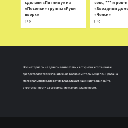
сделали «Пятницу» из
секс, *** и рок-
«Песенки» группы «Руки
«Звездном доме
вверх»
«Челси»
0
0
Все материалы на данном сайте взяты из открытых источников и
предоставляются исключительно в ознакомительных целях. Права на
материалы принадлежат их владельцам. Администрация сайта
ответственности за содержание материала не несет.