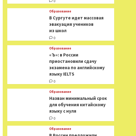
0
Образование
В Сургуте идет массовая
эвакуация учеников
из школ
0
Образование
«Ъ»: в России
приостановили сдачу
экзамена по английскому
языку IELTS
0
Образование
Назван минимальный срок
для обучения китайскому
языку с нуля
0
Образование
В России предложили