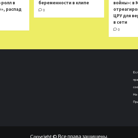
н-ролл в
беременности в клипе
войны»: в 
», распад
отреагиро
0
ЦРУ для ве
в сети
0
Есл
пра
соо
На 
При
Copyright © Все права защищены.