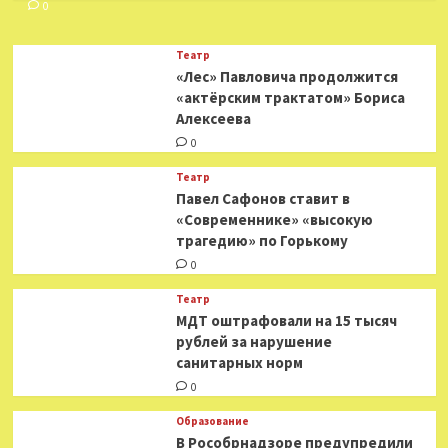
0
Театр
«Лес» Павловича продолжится
«актёрским трактатом» Бориса
Алексеева
0
Театр
Павел Сафонов ставит в
«Современнике» «высокую
трагедию» по Горькому
0
Театр
МДТ оштрафовали на 15 тысяч
рублей за нарушение
санитарных норм
0
Образование
В Рособрнадзоре предупредили