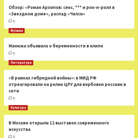
Обзор: «Роман Архипов: секс, *** и рок-н-ролл в
«Звездном доме», распад «Челси»
0
Музыка
Манижа объявила о беременности в клипе
0
Литература
«В рамках гибридной войны»: в МИД РФ
отреагировали на ролик ЦРУ для вербовки россиян в
сети
0
Культура
В Москве открыли 12 выставок современного
искусства
0