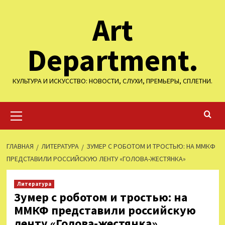
Перейти
Art
к
содержимому
Department.
КУЛЬТУРА И ИСКУССТВО: НОВОСТИ, СЛУХИ, ПРЕМЬЕРЫ, СПЛЕТНИ.
Основное
меню
ГЛАВНАЯ
ЛИТЕРАТУРА
ЗУМЕР С РОБОТОМ И ТРОСТЬЮ: НА ММКФ
ПРЕДСТАВИЛИ РОССИЙСКУЮ ЛЕНТУ «ГОЛОВА-ЖЕСТЯНКА»
Литература
Зумер с роботом и тростью: на
ММКФ представили российскую
ленту «Голова-жестянка»