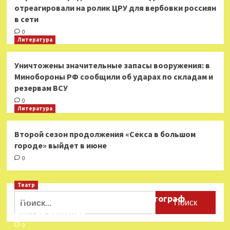
отреагировали на ролик ЦРУ для вербовки россиян
в сети
0
Литература
Уничтожены значительные запасы вооружения: в
Минобороны РФ сообщили об ударах по складам и
резервам ВСУ
0
Литература
Второй сезон продолжения «Секса в большом
городе» выйдет в июне
0
Театр
Найти:
Ушёл из жизни театральный фотограф
Виктор Баженов
0