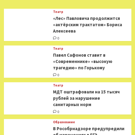
Театр
«Лес» Павловича продолжится
«актёрским трактатом» Бориса
Алексеева
0
Театр
Павел Сафонов ставит в
«Современнике» «высокую
трагедию» по Горькому
0
Театр
МДТ оштрафовали на 15 тысяч
рублей за нарушение
санитарных норм
0
Образование
В Рособрнадзоре предупредили
об изменениях в ЕГЭ