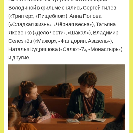
Володиной в фильме снялись Сергей Гилёв
(«Триггер», «Пищеблок»), Анна Попова
(«Сладкая жизнь», «Чёрная весна»), Татьяна
Яковенко («Дело чести», «Шакал»), Владимир
Селезнёв («Мажор», «Фандорин. Азазель»),
Наталья Кудряшова («Салют-7», «Монастырь»)
и другие.