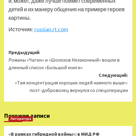
и, может, даже лучше поймёт современных
детей и их манеру общения на примере героев
картины.
Источник:
russian.rt.com
Навигация
Предыдущий
Романы «Чагин» и «Шолохов Незаконный» вошли в
записи
длинный список «Большой книги»
Следующий:
«Там концентрация хороших людей намного выше»:
поэт-доброволец вернулся со спецоперации
Похожие записи
Литература
«В рамках гибридной войны»: в МИД РФ