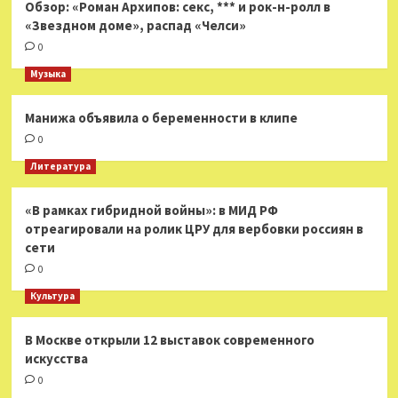
Обзор: «Роман Архипов: секс, *** и рок-н-ролл в
«Звездном доме», распад «Челси»
0
Музыка
Манижа объявила о беременности в клипе
0
Литература
«В рамках гибридной войны»: в МИД РФ
отреагировали на ролик ЦРУ для вербовки россиян в
сети
0
Культура
В Москве открыли 12 выставок современного
искусства
0