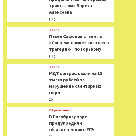
трактатом» Бориса
Алексеева
0
Театр
Павел Сафонов ставит в
«Современнике» «высокую
трагедию» по Горькому
0
Театр
МДТ оштрафовали на 15
тысяч рублей за
нарушение санитарных
норм
0
Образование
В Рособрнадзоре
предупредили
об изменениях в ЕГЭ