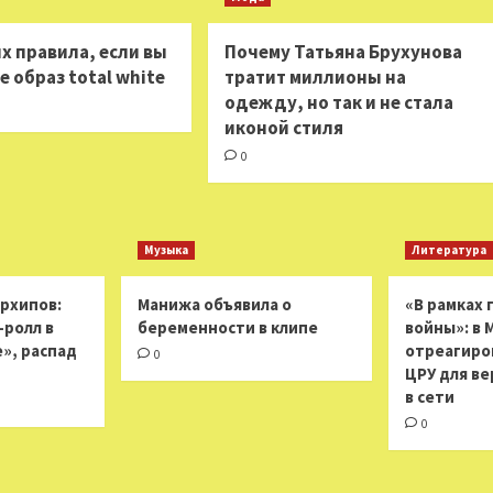
х правила, если вы
Почему Татьяна Брухунова
 образ total white
тратит миллионы на
одежду, но так и не стала
иконой стиля
0
Музыка
Литература
Архипов:
Манижа объявила о
«В рамках
н-ролл в
беременности в клипе
войны»: в 
», распад
отреагиро
0
ЦРУ для ве
в сети
0