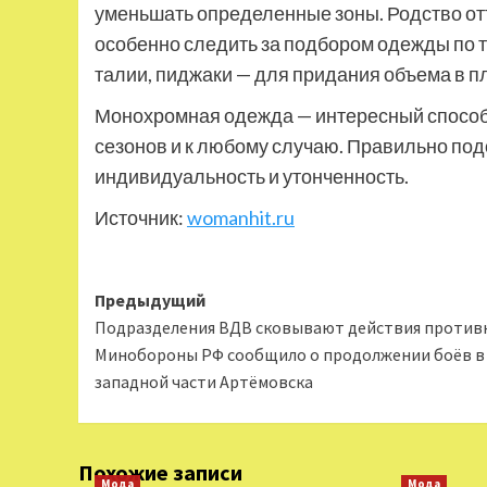
уменьшать определенные зоны. Родство отт
особенно следить за подбором одежды по 
талии, пиджаки — для придания объема в п
Монохромная одежда — интересный способ 
сезонов и к любому случаю. Правильно по
индивидуальность и утонченность.
Источник:
womanhit.ru
Навигация
Предыдущий
Подразделения ВДВ сковывают действия против
записи
Минобороны РФ сообщило о продолжении боёв в
западной части Артёмовска
Похожие записи
Мода
Мода