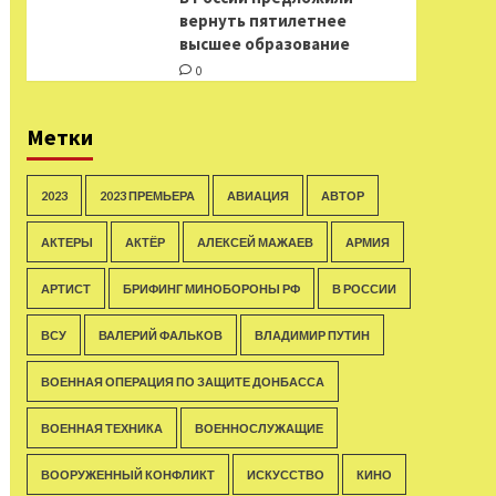
вернуть пятилетнее
высшее образование
0
Метки
2023
2023 ПРЕМЬЕРА
АВИАЦИЯ
АВТОР
АКТЕРЫ
АКТЁР
АЛЕКСЕЙ МАЖАЕВ
АРМИЯ
АРТИСТ
БРИФИНГ МИНОБОРОНЫ РФ
В РОССИИ
ВСУ
ВАЛЕРИЙ ФАЛЬКОВ
ВЛАДИМИР ПУТИН
ВОЕННАЯ ОПЕРАЦИЯ ПО ЗАЩИТЕ ДОНБАССА
ВОЕННАЯ ТЕХНИКА
ВОЕННОСЛУЖАЩИЕ
ВООРУЖЕННЫЙ КОНФЛИКТ
ИСКУССТВО
КИНО