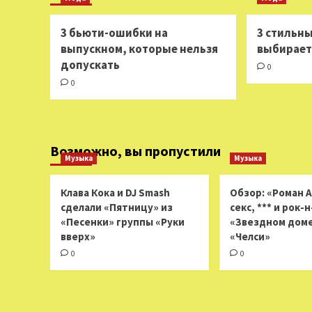
3 бьюти-ошибки на
3 стильны
выпускном, которые нельзя
выбираете
допускать
0
0
Возможно, вы пропустили
Музыка
Музыка
Клава Кока и DJ Smash
Обзор: «Роман 
сделали «Пятницу» из
секс, *** и рок-
«Песенки» группы «Руки
«Звездном доме
вверх»
«Челси»
0
0