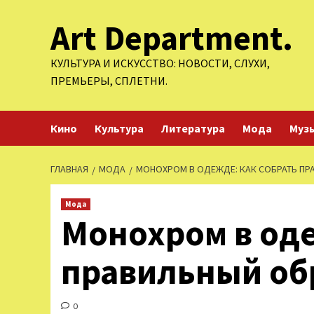
Перейти
Art Department.
к
содержимому
КУЛЬТУРА И ИСКУССТВО: НОВОСТИ, СЛУХИ,
ПРЕМЬЕРЫ, СПЛЕТНИ.
Кино
Культура
Литература
Мода
Муз
ГЛАВНАЯ
МОДА
МОНОХРОМ В ОДЕЖДЕ: КАК СОБРАТЬ ПР
Мода
Монохром в оде
правильный об
0