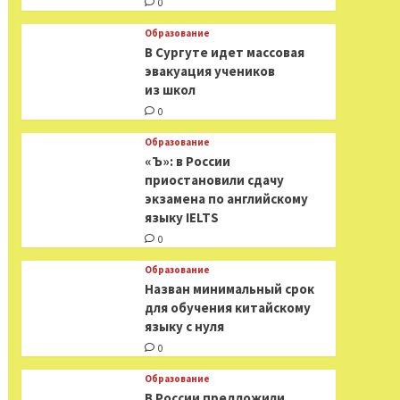
0
Образование
В Сургуте идет массовая
эвакуация учеников
из школ
0
Образование
«Ъ»: в России
приостановили сдачу
экзамена по английскому
языку IELTS
0
Образование
Назван минимальный срок
для обучения китайскому
языку с нуля
0
Образование
В России предложили