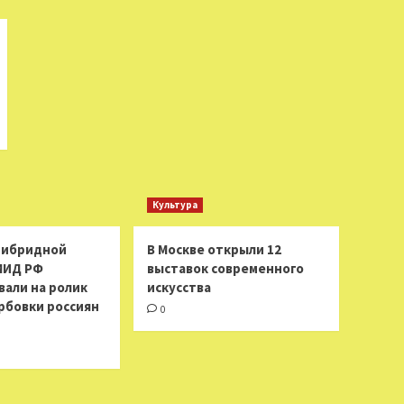
Культура
 гибридной
В Москве открыли 12
МИД РФ
выставок современного
вали на ролик
искусства
рбовки россиян
0