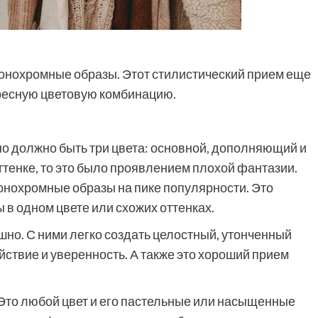
онохромные образы. Этот стилистический прием еще
тересную цветовую комбинацию.
но должно быть
три цвета: основной, дополняющий и
ттенке, то это было проявлением плохой фантазии.
онохромные образы на пике популярности. Это
в одном цвете или схожих оттенках.
шно. С ними легко создать целостный, утонченный
йствие и уверенность. А также это хороший прием
 Это любой цвет и его пастельные или насыщенные