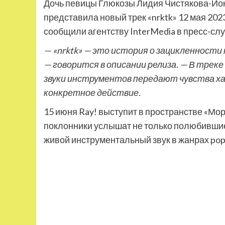
Дочь певицы Глюкозы Лидия Чистякова-Ио
представила новый трек «nrktk» 12 мая 202
сообщили агентству InterMedia в пресс-сл
— «nrktk» — это история о зацикленности 
— говорится в описании релиза. — В трек
звуки инструментов передают чувства ха
конкретное действие.
15 июня Ray! выступит в пространстве «Мор
поклонники услышат не только полюбившиес
живой инструментальный звук в жанрах pop, I