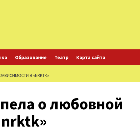
ыка
Образование
Театр
Карта сайта
ЗАВИСИМОСТИ В «NRKTK»
спела о любовной
«nrktk»