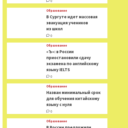
0
Образование
В Сургуте идет массовая
эвакуация учеников
из школ
0
Образование
«Ъ»: в России
приостановили сдачу
экзамена по английскому
языку IELTS
0
Образование
Назван минимальный срок
для обучения китайскому
языку с нуля
0
Образование
В России предложили