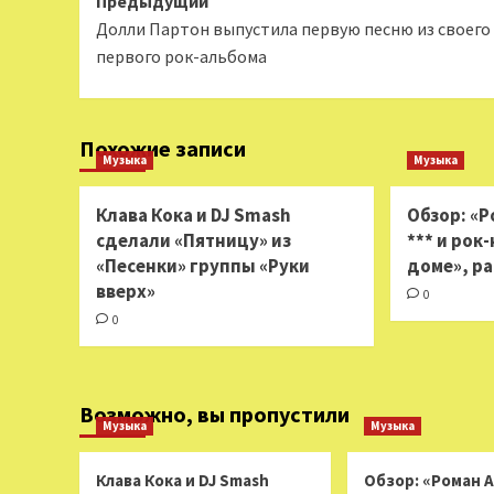
Навигация
Предыдущий
Долли Партон выпустила первую песню из своего
записи
первого рок-альбома
Похожие записи
Музыка
Музыка
Клава Кока и DJ Smash
Обзор: «Р
сделали «Пятницу» из
*** и рок
«Песенки» группы «Руки
доме», р
вверх»
0
0
Возможно, вы пропустили
Музыка
Музыка
Клава Кока и DJ Smash
Обзор: «Роман 