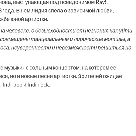
нова, выступающая под псевдонимом Ray!,
3 года. В нем Лидия спела о зависимой любви,
ужбе юной артистки.
на человеке, о
безысходности от незнания как уйти,
е совмещены танцевальные и лирические мотивы, а
оса, неуверенности и невозможности решиться на
е музыки» с сольным концертом, на котором ее
я, но и новые песни артистки. Зрителей ожидает
ndi-pop и Indi-rock.