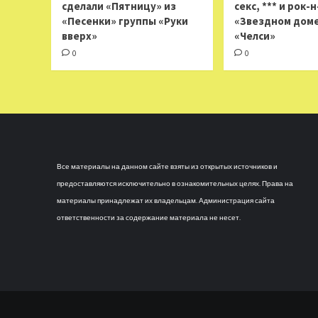
сделали «Пятницу» из
секс, *** и рок-
«Песенки» группы «Руки
«Звездном доме
вверх»
«Челси»
0
0
Все материалы на данном сайте взяты из открытых источников и
предоставляются исключительно в ознакомительных целях. Права на
материалы принадлежат их владельцам. Администрация сайта
ответственности за содержание материала не несет.