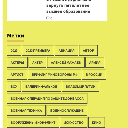
вернуть пятилетнее
высшее образование
0
Метки
2023
2023 ПРЕМЬЕРА
АВИАЦИЯ
АВТОР
АКТЕРЫ
АКТЁР
АЛЕКСЕЙ МАЖАЕВ
АРМИЯ
АРТИСТ
БРИФИНГ МИНОБОРОНЫ РФ
В РОССИИ
ВСУ
ВАЛЕРИЙ ФАЛЬКОВ
ВЛАДИМИР ПУТИН
ВОЕННАЯ ОПЕРАЦИЯ ПО ЗАЩИТЕ ДОНБАССА
ВОЕННАЯ ТЕХНИКА
ВОЕННОСЛУЖАЩИЕ
ВООРУЖЕННЫЙ КОНФЛИКТ
ИСКУССТВО
КИНО