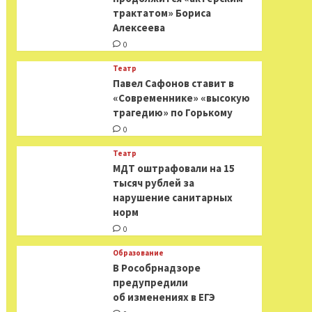
трактатом» Бориса
Алексеева
0
Театр
Павел Сафонов ставит в
«Современнике» «высокую
трагедию» по Горькому
0
Театр
МДТ оштрафовали на 15
тысяч рублей за
нарушение санитарных
норм
0
Образование
В Рособрнадзоре
предупредили
об изменениях в ЕГЭ