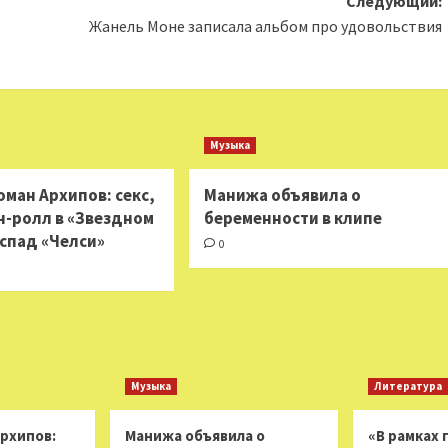
Следующий:
Жанель Моне записала альбом про удовольствия
Музыка
оман Архипов: секс,
Манижа объявила о
-н-ролл в «Звездном
беременности в клипе
аспад «Челси»
0
Музыка
Литература
Архипов:
Манижа объявила о
«В рамках