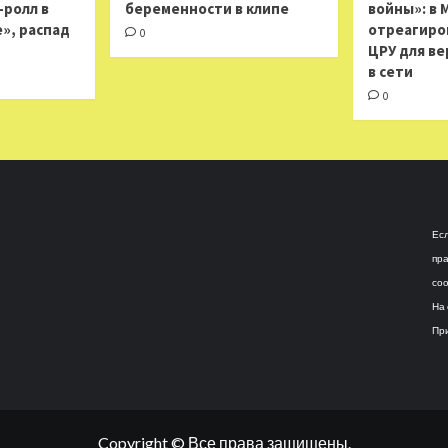
н-ролл в
беременности в клипе
войны»: в 
», распад
отреагиро
0
ЦРУ для ве
в сети
0
Есл
пра
соо
На 
При
Copyright © Все права защищены.