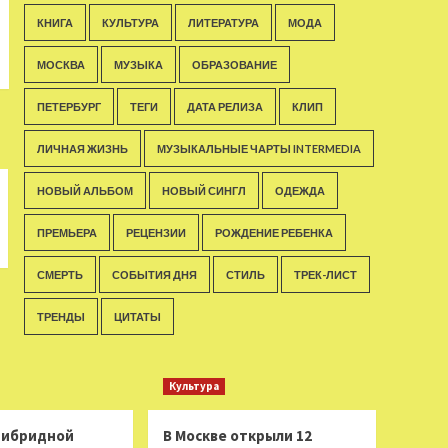
КНИГА
КУЛЬТУРА
ЛИТЕРАТУРА
МОДА
МОСКВА
МУЗЫКА
ОБРАЗОВАНИЕ
ПЕТЕРБУРГ
ТЕГИ
ДАТА РЕЛИЗА
КЛИП
ЛИЧНАЯ ЖИЗНЬ
МУЗЫКАЛЬНЫЕ ЧАРТЫ INTERMEDIA
НОВЫЙ АЛЬБОМ
НОВЫЙ СИНГЛ
ОДЕЖДА
ПРЕМЬЕРА
РЕЦЕНЗИИ
РОЖДЕНИЕ РЕБЕНКА
СМЕРТЬ
СОБЫТИЯ ДНЯ
СТИЛЬ
ТРЕК-ЛИСТ
ТРЕНДЫ
ЦИТАТЫ
Культура
 гибридной
В Москве открыли 12