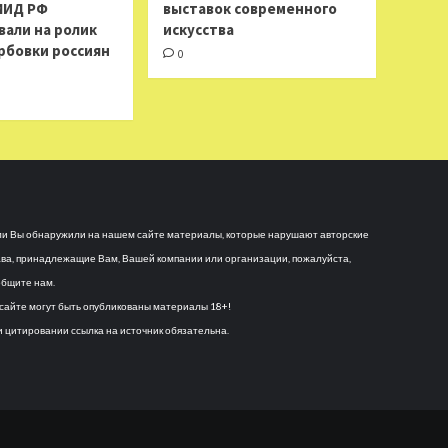
МИД РФ
выставок современного
вали на ролик
искусства
рбовки россиян
0
и Вы обнаружили на нашем сайте материалы, которые нарушают авторские
ва, принадлежащие Вам, Вашей компании или организации, пожалуйста,
бщите нам.
сайте могут быть опубликованы материалы 18+!
 цитировании ссылка на источник обязательна.