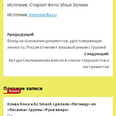
Источник: Стархит Фото: Илья Золкин
Источник:
intermedia.ru
Навигация
Предыдущий
Въезд на основании документов, удостоверяющих
записи
личность: Россия отменяет визовый режим с Грузией
Следующий:
Артура Смольянинова внесли в список террористов и
экстремистов
Похожие записи
Музыка
Клава Кока и DJ Smash сделали «Пятницу» из
«Песенки» группы «Руки вверх»