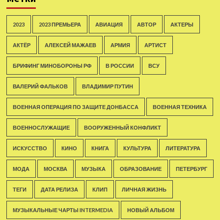
2023
2023 ПРЕМЬЕРА
АВИАЦИЯ
АВТОР
АКТЕРЫ
АКТЁР
АЛЕКСЕЙ МАЖАЕВ
АРМИЯ
АРТИСТ
БРИФИНГ МИНОБОРОНЫ РФ
В РОССИИ
ВСУ
ВАЛЕРИЙ ФАЛЬКОВ
ВЛАДИМИР ПУТИН
ВОЕННАЯ ОПЕРАЦИЯ ПО ЗАЩИТЕ ДОНБАССА
ВОЕННАЯ ТЕХНИКА
ВОЕННОСЛУЖАЩИЕ
ВООРУЖЕННЫЙ КОНФЛИКТ
ИСКУССТВО
КИНО
КНИГА
КУЛЬТУРА
ЛИТЕРАТУРА
МОДА
МОСКВА
МУЗЫКА
ОБРАЗОВАНИЕ
ПЕТЕРБУРГ
ТЕГИ
ДАТА РЕЛИЗА
КЛИП
ЛИЧНАЯ ЖИЗНЬ
МУЗЫКАЛЬНЫЕ ЧАРТЫ INTERMEDIA
НОВЫЙ АЛЬБОМ