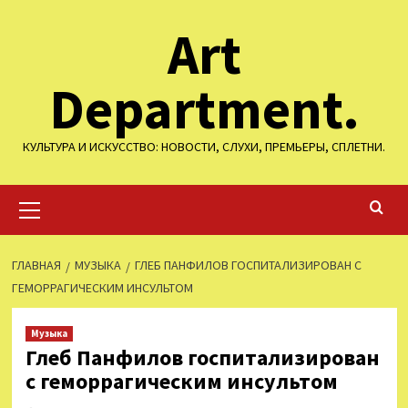
Перейти
Art
к
содержимому
Department.
КУЛЬТУРА И ИСКУССТВО: НОВОСТИ, СЛУХИ, ПРЕМЬЕРЫ, СПЛЕТНИ.
Основное
меню
ГЛАВНАЯ
МУЗЫКА
ГЛЕБ ПАНФИЛОВ ГОСПИТАЛИЗИРОВАН С
ГЕМОРРАГИЧЕСКИМ ИНСУЛЬТОМ
Музыка
Глеб Панфилов госпитализирован
с геморрагическим инсультом