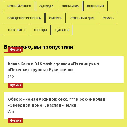
НОВЫЙ СИНГЛ
ОДЕЖДА
ПРЕМЬЕРА
РЕЦЕНЗИИ
РОЖДЕНИЕ РЕБЕНКА
СМЕРТЬ
СОБЫТИЯ ДНЯ
СТИЛЬ
ТРЕК-ЛИСТ
ТРЕНДЫ
ЦИТАТЫ
Возможно, вы пропустили
Музыка
Клава Кока и DJ Smash сделали «Пятницу» из
«Песенки» группы «Руки вверх»
0
Музыка
Обзор: «Роман Архипов: секс, *** и рок-н-ролл в
«Звездном доме», распад «Челси»
0
Музыка