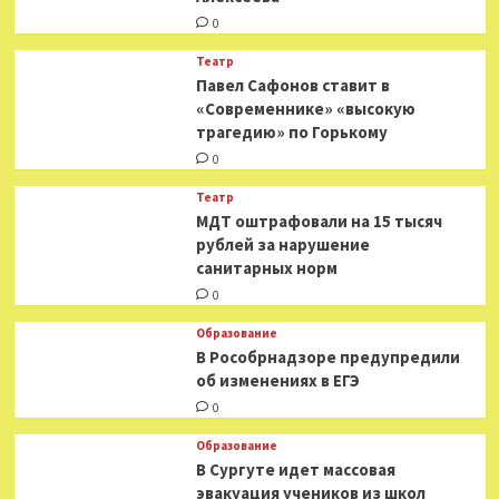
0
Театр
Павел Сафонов ставит в
«Современнике» «высокую
трагедию» по Горькому
0
Театр
МДТ оштрафовали на 15 тысяч
рублей за нарушение
санитарных норм
0
Образование
В Рособрнадзоре предупредили
об изменениях в ЕГЭ
0
Образование
В Сургуте идет массовая
эвакуация учеников из школ