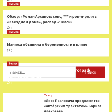
0
Музыка
Обзор: «Роман Архипов: секс, *** и рок-н-ролл в
«Звездном доме», распад «Челси»
0
Музыка
Манижа объявила о беременности в клипе
0
Театр
Найти:
Ушёл из жизни театральный фотограф
Виктор Баженов
0
Театр
«Лес» Павловича продолжится
«актёрским трактатом» Бориса
Алексеева