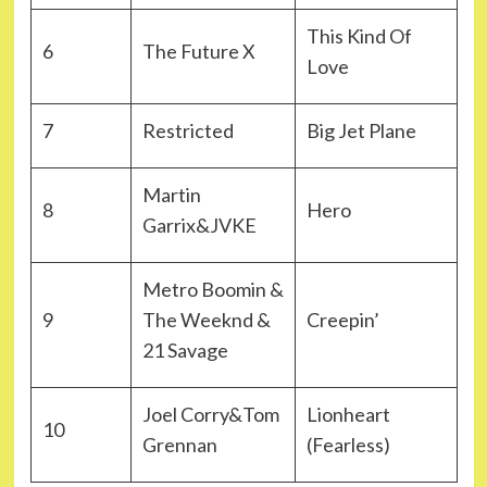
This Kind Of
6
The Future X
Love
7
Restricted
Big Jet Plane
Martin
8
Hero
Garrix&JVKE
Metro Boomin &
9
The Weeknd &
Creepin’
21 Savage
Joel Corry&Tom
Lionheart
10
Grennan
(Fearless)