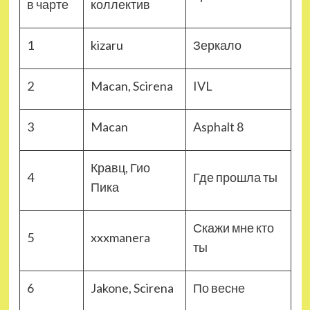
в чарте
коллектив
1
kizaru
Зеркало
2
Macan, Scirena
IVL
3
Macan
Asphalt 8
Кравц, Гио
4
Где прошла ты
Пика
Скажи мне кто
5
xxxmanera
ты
6
Jakone, Scirena
По весне