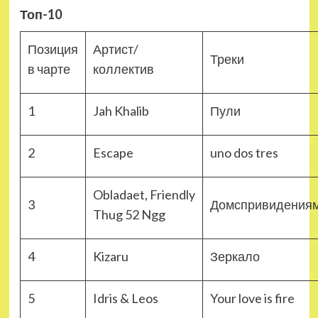
Топ-10
Позиция
Артист/
Треки
в чарте
коллектив
1
Jah Khalib
Пули
2
Escape
uno dos tres
Obladaet, Friendly
3
Домспривидения
Thug 52 Ngg
4
Kizaru
Зеркало
5
Idris & Leos
Your love is fire