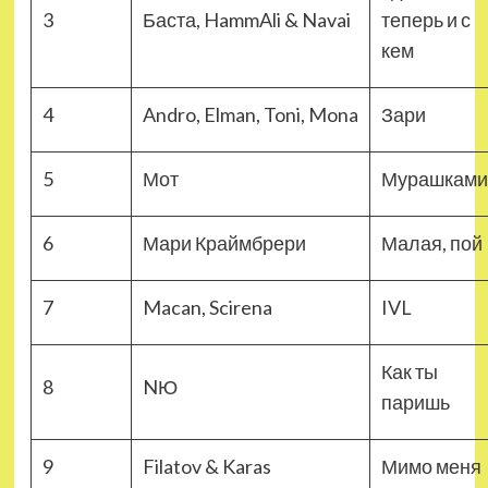
3
Баста, HammAli & Navai
теперь и с
кем
4
Andro, Elman, Toni, Mona
Зари
5
Мот
Мурашками
6
Мари Краймбрери
Малая, пой
7
Macan, Scirena
IVL
Как ты
8
NЮ
паришь
9
Filatov & Karas
Мимо меня