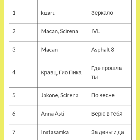
1
kizaru
Зеркало
2
Macan, Scirena
IVL
3
Macan
Asphalt 8
Где прошла
4
Кравц, Гио Пика
ты
5
Jakone, Scirena
По весне
6
Anna Asti
Верю в тебя
7
Instasamka
За деньги да