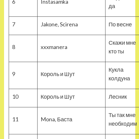
6
Instasamka
да
7
Jakone, Scirena
По весне
Скажи мне
8
xxxmanera
кто ты
Кукла
9
Король и Шут
колдуна
10
Король и Шут
Лесник
Ты так мне
11
Mona, Баста
необходим