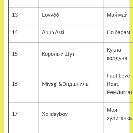
13
Lovv66
Май май
14
Anna Asti
По барам
Кукла
15
Король и Шут
колдуна
I got Love
16
Miyagi &Эндшпиль
(feat.
РемДигга)
Моя
17
Xolidayboy
хулиганка