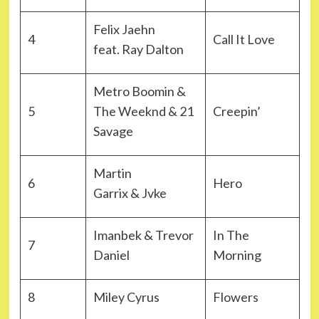
Felix Jaehn
4
Call It Love
feat. Ray Dalton
Metro Boomin &
5
The Weeknd & 21
Creepin’
Savage
Martin
6
Hero
Garrix & Jvke
Imanbek & Trevor
In The
7
Daniel
Morning
8
Miley Cyrus
Flowers