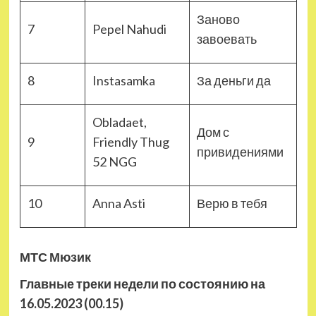
Заново
7
Pepel Nahudi
завоевать
8
Instasamka
За деньги да
Obladaet,
Дом с
9
Friendly Thug
привидениями
52 NGG
10
Anna Asti
Верю в тебя
МТС Мюзик
Главные треки недели по состоянию на
16.05.2023 (00.15)