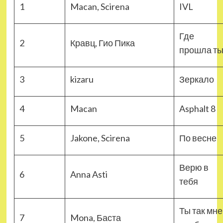
1
Macan, Scirena
IVL
Где
2
Кравц, Гио Пика
прошла т
3
kizaru
Зеркало
4
Macan
Asphalt 8
5
Jakone, Scirena
По весне
Верю в
6
Anna Asti
тебя
Ты так мне
7
Mona, Баста