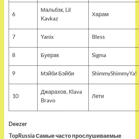
Мальбэк, Lil
6
Харам
Kavkaz
7
Yanix
Bless
8
Буерак
Sigma
9
Мэйби Бэйби
ShimmyShimmyYa!
Джарахов, Klava
10
Лети
Bravo
Deezer
TopRussia Самые часто прослушиваемые