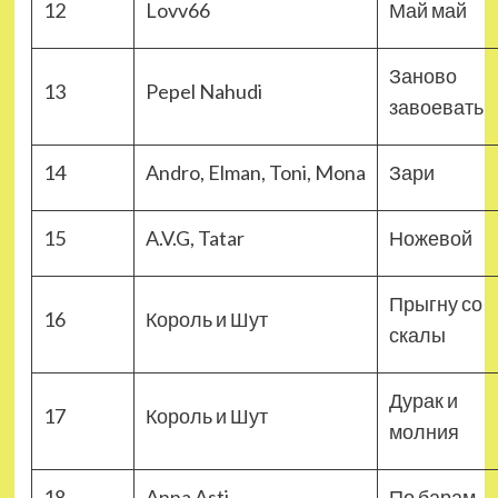
12
Lovv66
Май май
Заново
13
Pepel Nahudi
завоевать
14
Andro, Elman, Toni, Mona
Зари
15
A.V.G, Tatar
Ножевой
Прыгну со
16
Король и Шут
скалы
Дурак и
17
Король и Шут
молния
18
Anna Asti
По барам