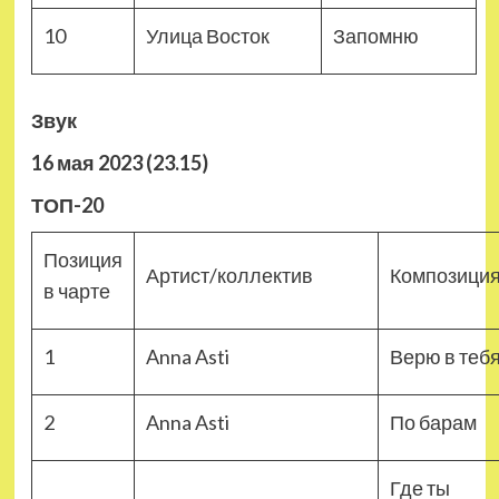
10
Улица Восток
Запомню
Звук
16 мая 2023 (23.15)
ТОП-20
Позиция
Артист/коллектив
Композици
в чарте
1
Anna Asti
Верю в теб
2
Anna Asti
По барам
Где ты