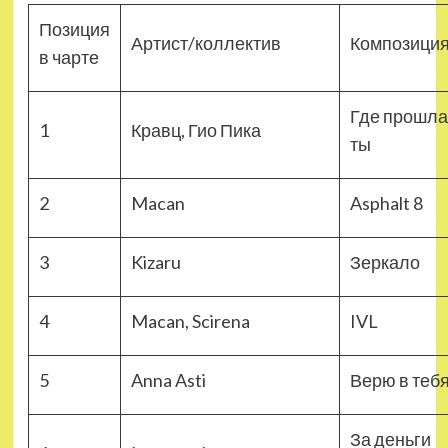
Позиция
Артист/коллектив
Композици
в чарте
Где прошла
1
Кравц, Гио Пика
ты
2
Macan
Asphalt 8
3
Kizaru
Зеркало
4
Macan, Scirena
IVL
5
Anna Asti
Верю в теб
За деньги