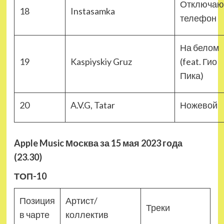
Отключаю
18
Instasamka
телефон
На белом
19
Kaspiyskiy Gruz
(feat. Гио
Пика)
20
A.V.G, Tatar
Ножевой
Apple Music Москва за 15 мая 2023 года
(23.30)
ТОП-10
Позиция
Артист/
Треки
в чарте
коллектив