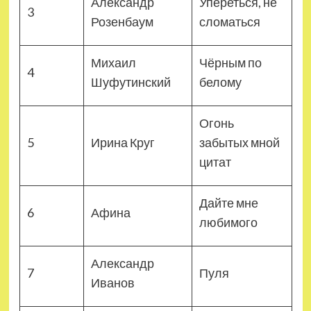
Александр
Упереться, не
3
Розенбаум
сломаться
Михаил
Чёрным по
4
Шуфутинский
белому
Огонь
5
Ирина Круг
забытых мной
цитат
Дайте мне
6
Афина
любимого
Александр
7
Пуля
Иванов