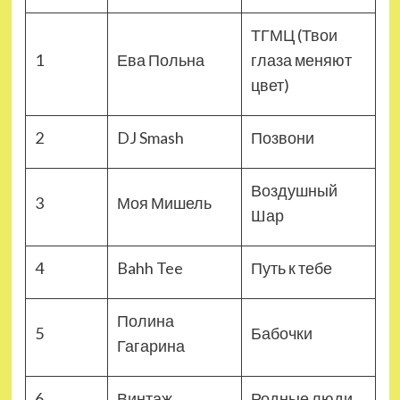
ТГМЦ (Твои
1
Ева Польна
глаза меняют
цвет)
2
DJ Smash
Позвони
Воздушный
3
Моя Мишель
Шар
4
Bahh Tee
Путь к тебе
Полина
5
Бабочки
Гагарина
6
Винтаж
Родные люди