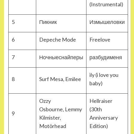
(Instrumental)
5
Пикник
Измышеловки
6
Depeche Mode
Freelove
7
Ночныеснайперы
разбудименя
ily (i love you
8
Surf Mesa, Emilee
baby)
Ozzy
Hellraiser
Osbourne, Lemmy
(30th
9
Kilmister,
Anniversary
Motörhead
Edition)