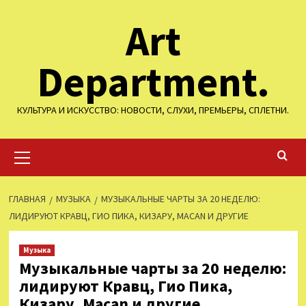
Перейти
Art
к
содержимому
Department.
КУЛЬТУРА И ИСКУССТВО: НОВОСТИ, СЛУХИ, ПРЕМЬЕРЫ, СПЛЕТНИ.
Основное
меню
ГЛАВНАЯ
МУЗЫКА
МУЗЫКАЛЬНЫЕ ЧАРТЫ ЗА 20 НЕДЕЛЮ:
ЛИДИРУЮТ КРАВЦ, ГИО ПИКА, КИЗАРУ, MACAN И ДРУГИЕ
Музыка
Музыкальные чарты за 20 неделю:
лидируют Кравц, Гио Пика,
Кизару, Macan и другие