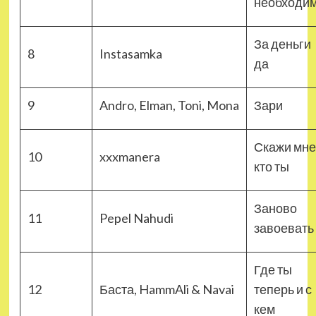
необходи
За деньги
8
Instasamka
да
9
Andro, Elman, Toni, Mona
Зари
Скажи мне
10
xxxmanera
кто ты
Заново
11
Pepel Nahudi
завоевать
Где ты
12
Баста, HammAli & Navai
теперь и с
кем