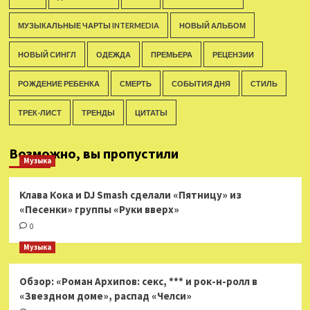
МУЗЫКАЛЬНЫЕ ЧАРТЫ INTERMEDIA
НОВЫЙ АЛЬБОМ
НОВЫЙ СИНГЛ
ОДЕЖДА
ПРЕМЬЕРА
РЕЦЕНЗИИ
РОЖДЕНИЕ РЕБЕНКА
СМЕРТЬ
СОБЫТИЯ ДНЯ
СТИЛЬ
ТРЕК-ЛИСТ
ТРЕНДЫ
ЦИТАТЫ
Возможно, вы пропустили
Музыка
Клава Кока и DJ Smash сделали «Пятницу» из
«Песенки» группы «Руки вверх»
0
Музыка
Обзор: «Роман Архипов: секс, *** и рок-н-ролл в
«Звездном доме», распад «Челси»