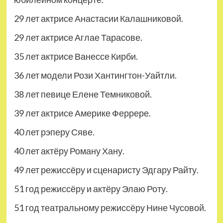
29 лет актрисе Анастасии Калашниковой.
29 лет актрисе Аглае Тарасове.
35 лет актрисе Ванессе Кирби.
36 лет модели Рози Хантингтон-Уайтли.
38 лет певице Елене Темниковой.
39 лет актрисе Америке Феррере.
40 лет рэперу Сяве.
40 лет актёру Роману Хану.
49 лет режиссёру и сценаристу Эдгару Райту.
51 год режиссёру и актёру Элаю Роту.
51 год театральному режиссёру Нине Чусовой.