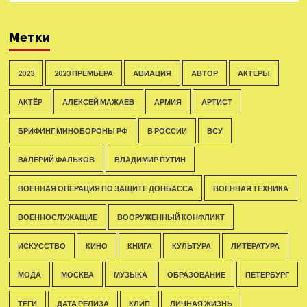
Метки
2023
2023 ПРЕМЬЕРА
АВИАЦИЯ
АВТОР
АКТЕРЫ
АКТЁР
АЛЕКСЕЙ МАЖАЕВ
АРМИЯ
АРТИСТ
БРИФИНГ МИНОБОРОНЫ РФ
В РОССИИ
ВСУ
ВАЛЕРИЙ ФАЛЬКОВ
ВЛАДИМИР ПУТИН
ВОЕННАЯ ОПЕРАЦИЯ ПО ЗАЩИТЕ ДОНБАССА
ВОЕННАЯ ТЕХНИКА
ВОЕННОСЛУЖАЩИЕ
ВООРУЖЕННЫЙ КОНФЛИКТ
ИСКУССТВО
КИНО
КНИГА
КУЛЬТУРА
ЛИТЕРАТУРА
МОДА
МОСКВА
МУЗЫКА
ОБРАЗОВАНИЕ
ПЕТЕРБУРГ
ТЕГИ
ДАТА РЕЛИЗА
КЛИП
ЛИЧНАЯ ЖИЗНЬ