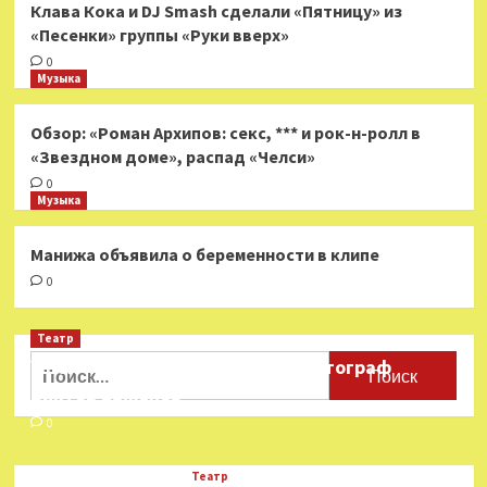
Клава Кока и DJ Smash сделали «Пятницу» из
«Песенки» группы «Руки вверх»
0
Музыка
Обзор: «Роман Архипов: секс, *** и рок-н-ролл в
«Звездном доме», распад «Челси»
0
Музыка
Манижа объявила о беременности в клипе
0
Театр
Найти:
Ушёл из жизни театральный фотограф
Виктор Баженов
0
Театр