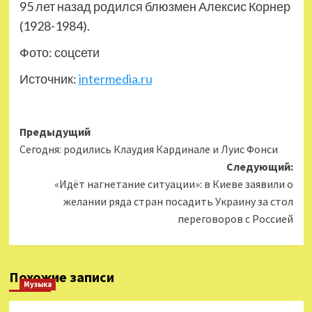
95 лет назад родился блюзмен Алексис Корнер
(1928-1984).
Фото: соцсети
Источник:
intermedia.ru
Навигация
Предыдущий
Сегодня: родились Клаудия Кардинале и Луис Фонси
записи
Следующий:
«Идёт нагнетание ситуации»: в Киеве заявили о
желании ряда стран посадить Украину за стол
переговоров с Россией
Похожие записи
Музыка