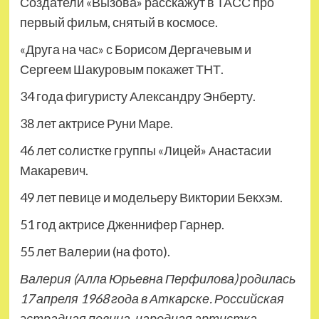
Создатели «Вызова» расскажут в ТАСС про
первый фильм, снятый в космосе.
«Друга на час» с Борисом Дергачевым и
Сергеем Шакуровым покажет ТНТ.
34 года фигуристу Александру Энберту.
38 лет актрисе Руни Маре.
46 лет солистке
группы «Лицей» Анастасии
Макаревич.
49 лет певице и модельеру Виктории Бекхэм.
51 год актрисе Дженнифер Гарнер.
55 лет Валерии (на фото).
Валерия (Алла Юрьевна Перфилова) родилась
17 апреля 1968 года в Аткарске. Российская
эстрадная певица, народная артистка