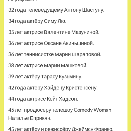
32 года телеведущему Антону Шастуну.
34 года актёру Симу Лю.
35 лет актрисе Валентине Мазуниной.
36 лет актрисе Оксане Акиньшиной.
36 лет теннисистке Марии Шараповой.
38 лет актрисе Марии Машковой.
39 лет актёру Тарасу Кузьмину.
42 года актёру Хайдену Кристенсену.
44 года актрисе Кейт Хадсон.
45 лет продюсеру телешоу Comedy Woman
Наталье Еприкян.
45 лет актёру и режиссёру Джеймсу Франко.