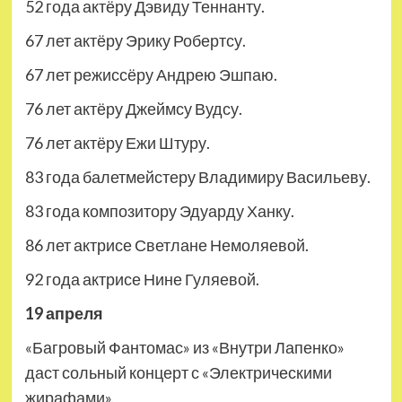
52 года актёру Дэвиду Теннанту.
67 лет актёру Эрику Робертсу.
67 лет режиссёру Андрею Эшпаю.
76 лет актёру Джеймсу Вудсу.
76 лет актёру Ежи Штуру.
83 года балетмейстеру Владимиру Васильеву.
83 года композитору Эдуарду Ханку.
86 лет актрисе Светлане Немоляевой.
92 года актрисе Нине Гуляевой.
19 апреля
«Багровый Фантомас» из «Внутри Лапенко»
даст сольный концерт с «Электрическими
жирафами».