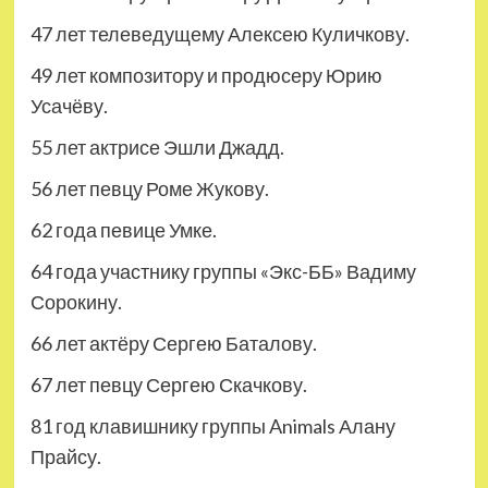
47 лет телеведущему Алексею Куличкову.
49 лет композитору и продюсеру Юрию
Усачёву.
55 лет актрисе Эшли Джадд.
56 лет певцу Роме Жукову.
62 года певице Умке.
64 года участнику группы «Экс-ББ» Вадиму
Сорокину.
66 лет актёру Сергею Баталову.
67 лет певцу Сергею Скачкову.
81 год клавишнику группы Animals Алану
Прайсу.