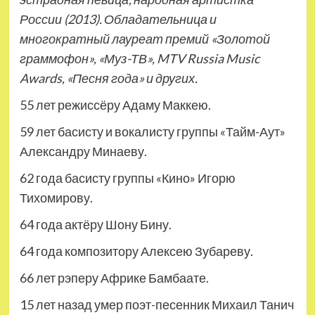
России (2013). Обладательница и
многократный лауреат премий «Золотой
граммофон», «Муз-ТВ», MTV Russia Music
Awards, «Песня года» и других.
55 лет режиссёру Адаму Маккею.
59 лет басисту и вокалисту группы «Тайм-Аут»
Александру Минаеву.
62 года басисту группы «Кино» Игорю
Тихомирову.
64 года актёру Шону Бину.
64 года композитору Алексею Зубареву.
66 лет рэперу Африке Бамбаате.
15 лет назад умер поэт-песенник Михаил Танич