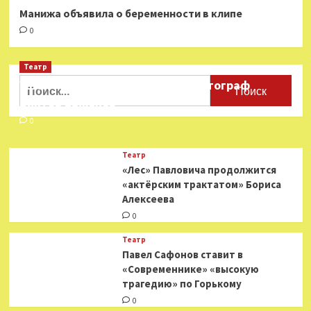
Манижа объявила о беременности в клипе
0
Театр
Найти:
Ушёл из жизни театральный фотограф
Виктор Баженов
0
Театр
«Лес» Павловича продолжится
«актёрским трактатом» Бориса
Алексеева
0
Театр
Павел Сафонов ставит в
«Современнике» «высокую
трагедию» по Горькому
0