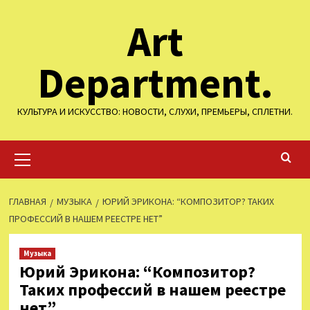
Перейти
Art
к
содержимому
Department.
КУЛЬТУРА И ИСКУССТВО: НОВОСТИ, СЛУХИ, ПРЕМЬЕРЫ, СПЛЕТНИ.
Основное
меню
ГЛАВНАЯ
МУЗЫКА
ЮРИЙ ЭРИКОНА: “КОМПОЗИТОР? ТАКИХ
ПРОФЕССИЙ В НАШЕМ РЕЕСТРЕ НЕТ”
Музыка
Юрий Эрикона: “Композитор?
Таких профессий в нашем реестре
нет”