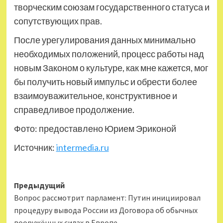
творческим союзам государственного статуса и
сопутствующих прав.
После урегулирования данных минимально
необходимых положений, процесс работы над
новым Законом о культуре, как мне кажется, мог
бы получить новый импульс и обрести более
взаимоуважительное, конструктивное и
справедливое продолжение.
Фото: предоставлено Юрием Эриконой
Источник:
intermedia.ru
Навигация
Предыдущий
Вопрос рассмотрит парламент: Путин инициировал
записи
процедуру вывода России из Договора об обычных
вооружённых силах в Европе