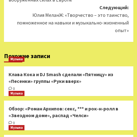
Следующий:
Юлия МеланЖ: «Творчество – это таинство,
помноженное на навыки и музыкально-жизненный
опыт»
Похожие записи
Музыка
Клава Кока и DJ Smash сделали «Пятницу» из
«Песенки» группы «Руки вверх»
0
Музыка
Обзор: «Роман Архипов: секс, *** и рок-н-ролл в
«Звездном доме», распад «Челси»
0
Музыка