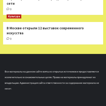
сети
0
Культура
В Москве открыли 12 выставок современного
искусства
0
Все материалы на данном сайте взяты из открытых источников и предоставляются
исключительно в ознакомительных целях. Права на материалы принадлежат их
владельцам. Администрация сайта ответственности за содержание материала не
несет.