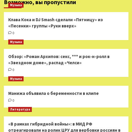
Возможно, вы пропустили
Музыка
Клава Кока и DJ Smash сделали «Пятницу» из
«Песенки» группы «Руки вверх»
0
Музыка
Обзор: «Роман Архипов: секс, *** и рок-н-ролл в
«Звездном доме», распад «Челси»
0
Музыка
Манижа объявила о беременности в клипе
0
Литература
«В рамках гибридной войны»: в МИД РФ
отреагировали на ролик ЦРУ для вербовки россиян в