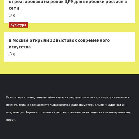
отреагировали на ролик ЦРУ для вербовки россиян в
сети
0
Культура
В Москве открыли 12 выставок современного
искусства
0
Все материалы на данном сайте взяты из открытых источников и предоставляются
исключительно в ознакомительных целях. Права на материалы принадлежат их
владельцам. Администрация сайта ответственности за содержание материала не
несет.