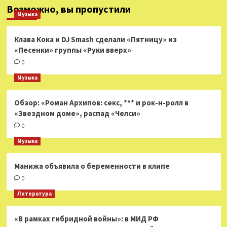
Возможно, вы пропустили
Музыка
Клава Кока и DJ Smash сделали «Пятницу» из
«Песенки» группы «Руки вверх»
0
Музыка
Обзор: «Роман Архипов: секс, *** и рок-н-ролл в
«Звездном доме», распад «Челси»
0
Музыка
Манижа объявила о беременности в клипе
0
Литература
«В рамках гибридной войны»: в МИД РФ