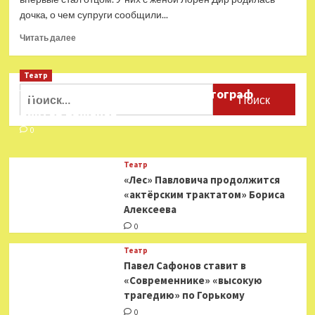
дочка, о чем супруги сообщили...
Прочитать
Читать далее
больше
о
Театр
Александр
Людвиг
Найти:
Ушёл из жизни театральный фотограф
стал
Виктор Баженов
отцом
0
Театр
«Лес» Павловича продолжится
«актёрским трактатом» Бориса
Алексеева
0
Театр
Павел Сафонов ставит в
«Современнике» «высокую
трагедию» по Горькому
0