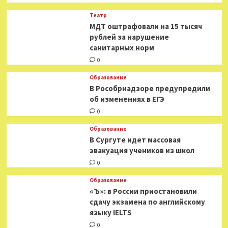
Театр
МДТ оштрафовали на 15 тысяч
рублей за нарушение
санитарных норм
0
Образование
В Рособрнадзоре предупредили
об изменениях в ЕГЭ
0
Образование
В Сургуте идет массовая
эвакуация учеников из школ
0
Образование
«Ъ»: в России приостановили
сдачу экзамена по английскому
языку IELTS
0