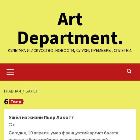
Перейти
Art
к
содержимому
Department.
КУЛЬТУРА И ИСКУССТВО: НОВОСТИ, СЛУХИ, ПРЕМЬЕРЫ, СПЛЕТНИ.
Основное
меню
ГЛАВНАЯ
БАЛЕТ
балет
Театр
Ушёл из жизни Пьер Лакотт
0
Сегодня, 10 апреля, умер французский артист балета,
педагог и балетмейстер, реставратор старинной