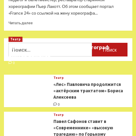
хореографии Пьер Лакотт. Об этом сообщает портал
«France 24» со ссылкой на жену хореографа...
Прочитать
Читать далее
больше
о
Театр
Ушёл
из
Найти:
Ушёл из жизни театральный фотограф
жизни
Виктор Баженов
Пьер
Лакотт
0
Театр
«Лес» Павловича продолжится
«актёрским трактатом» Бориса
Алексеева
0
Театр
Павел Сафонов ставит в
«Современнике» «высокую
трагедию» по Горькому