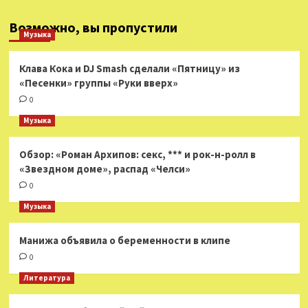
Возможно, вы пропустили
Музыка
Клава Кока и DJ Smash сделали «Пятницу» из
«Песенки» группы «Руки вверх»
0
Музыка
Обзор: «Роман Архипов: секс, *** и рок-н-ролл в
«Звездном доме», распад «Челси»
0
Музыка
Манижа объявила о беременности в клипе
0
Литература