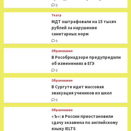
0
Театр
МДТ оштрафовали на 15 тысяч
рублей за нарушение
санитарных норм
0
Образование
В Рособрнадзоре предупредили
об изменениях в ЕГЭ
0
Образование
В Сургуте идет массовая
эвакуация учеников из школ
0
Образование
«Ъ»: в России приостановили
сдачу экзамена по английскому
языку IELTS