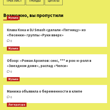
ТРЕК-ЛИСТ
ТРЕНДЫ
ЦИТАТЫ
Возможно, вы пропустили
Музыка
Клава Кока и DJ Smash сделали «Пятницу» из
«Песенки» группы «Руки вверх»
0
Музыка
Обзор: «Роман Архипов: секс, *** и рок-н-ролл в
«Звездном доме», распад «Челси»
0
Музыка
Манижа объявила о беременности в клипе
0
Литература