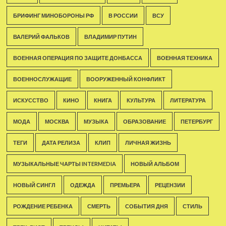
БРИФИНГ МИНОБОРОНЫ РФ
В РОССИИ
ВСУ
ВАЛЕРИЙ ФАЛЬКОВ
ВЛАДИМИР ПУТИН
ВОЕННАЯ ОПЕРАЦИЯ ПО ЗАЩИТЕ ДОНБАССА
ВОЕННАЯ ТЕХНИКА
ВОЕННОСЛУЖАЩИЕ
ВООРУЖЕННЫЙ КОНФЛИКТ
ИСКУССТВО
КИНО
КНИГА
КУЛЬТУРА
ЛИТЕРАТУРА
МОДА
МОСКВА
МУЗЫКА
ОБРАЗОВАНИЕ
ПЕТЕРБУРГ
ТЕГИ
ДАТА РЕЛИЗА
КЛИП
ЛИЧНАЯ ЖИЗНЬ
МУЗЫКАЛЬНЫЕ ЧАРТЫ INTERMEDIA
НОВЫЙ АЛЬБОМ
НОВЫЙ СИНГЛ
ОДЕЖДА
ПРЕМЬЕРА
РЕЦЕНЗИИ
РОЖДЕНИЕ РЕБЕНКА
СМЕРТЬ
СОБЫТИЯ ДНЯ
СТИЛЬ