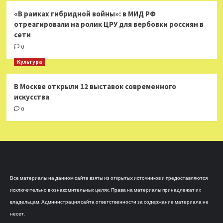
«В рамках гибридной войны»: в МИД РФ
отреагировали на ролик ЦРУ для вербовки россиян в
сети
0
Культура
В Москве открыли 12 выставок современного
искусства
0
Все материалы на данном сайте взяты из открытых источников и предоставляются
исключительно в ознакомительных целях. Права на материалы принадлежат их
владельцам. Администрация сайта ответственности за содержание материала не
несет.