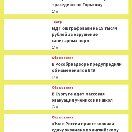
трагедию» по Горькому
0
Театр
МДТ оштрафовали на 15 тысяч
рублей за нарушение
санитарных норм
0
Образование
В Рособрнадзоре предупредили
об изменениях в ЕГЭ
0
Образование
В Сургуте идет массовая
эвакуация учеников из школ
0
Образование
«Ъ»: в России приостановили
сдачу экзамена по английскому