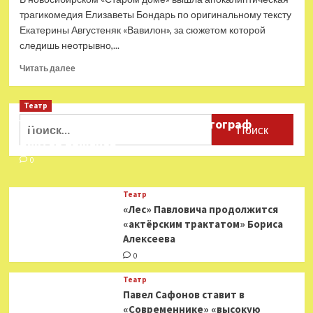
трагикомедия Елизаветы Бондарь по оригинальному тексту
Екатерины Августеняк «Вавилон», за сюжетом которой
следишь неотрывно,...
Прочитать
Читать далее
больше
о
Театр
Сумерки
богов:
Найти:
Ушёл из жизни театральный фотограф
«Вавилон»
Виктор Баженов
в
новосибирском
0
«Старом
доме»
Театр
«Лес» Павловича продолжится
«актёрским трактатом» Бориса
Алексеева
0
Театр
Павел Сафонов ставит в
«Современнике» «высокую