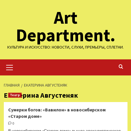
Перейти
Art
к
содержимому
Department.
КУЛЬТУРА И ИСКУССТВО: НОВОСТИ, СЛУХИ, ПРЕМЬЕРЫ, СПЛЕТНИ.
Основное
меню
ГЛАВНАЯ
ЕКАТЕРИНА АВГУСТЕНЯК
Екатерина Августеняк
Театр
Сумерки богов: «Вавилон» в новосибирском
«Старом доме»
0
В новосибирском «Старом доме» вышла апокалиптическая