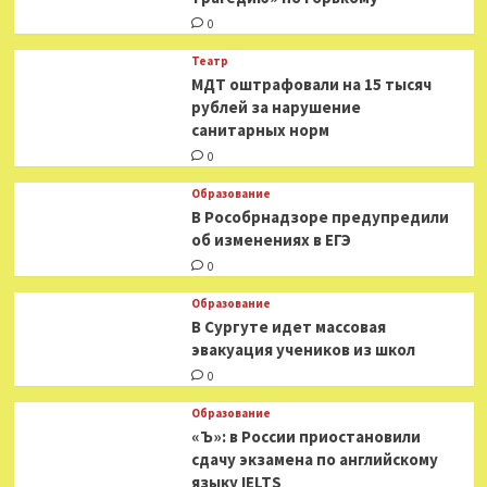
0
Театр
МДТ оштрафовали на 15 тысяч
рублей за нарушение
санитарных норм
0
Образование
В Рособрнадзоре предупредили
об изменениях в ЕГЭ
0
Образование
В Сургуте идет массовая
эвакуация учеников из школ
0
Образование
«Ъ»: в России приостановили
сдачу экзамена по английскому
языку IELTS