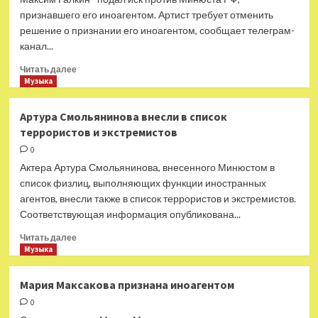
признавшего его иноагентом. Артист требует отменить
решение о признании его иноагентом, сообщает телеграм-
канал...
Прочитать
Читать далее
больше
Музыка
о
Максим
Артура Смольянинова внесли в список
Галкин*
террористов и экстремистов
и
Земфира*
0
оспаривают
Актера Артура Смольянинова, внесенного Минюстом в
статус
список физлиц, выполняющих функции иностранных
иноагентов
агентов, внесли также в список террористов и экстремистов.
в
Соответствующая информация опубликована...
суде
Прочитать
Читать далее
больше
Музыка
о
Артура
Мария Максакова признана иноагентом
Смольянинова
0
внесли
в