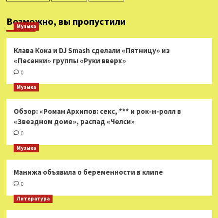
Возможно, вы пропустили
Музыка
Клава Кока и DJ Smash сделали «Пятницу» из
«Песенки» группы «Руки вверх»
0
Музыка
Обзор: «Роман Архипов: секс, *** и рок-н-ролл в
«Звездном доме», распад «Челси»
0
Музыка
Манижа объявила о беременности в клипе
0
Литература