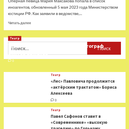
Оперная певица Мария Максакова попала в список
список
иноагентов, обновленный 5 мая 2023 года Министерством
террористов
юстиции РФ. Как заявили в ведомстве,...
и
экстремистов
Прочитать
Читать далее
больше
о
Театр
Мария
Максакова
Найти:
Ушёл из жизни театральный фотограф
признана
Виктор Баженов
иноагентом
0
Театр
«Лес» Павловича продолжится
«актёрским трактатом» Бориса
Алексеева
0
Театр
Павел Сафонов ставит в
«Современнике» «высокую
трагедию» по Горькому