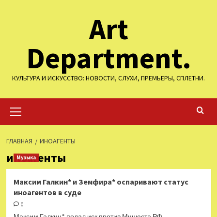
Перейти
Art
к
содержимому
Department.
КУЛЬТУРА И ИСКУССТВО: НОВОСТИ, СЛУХИ, ПРЕМЬЕРЫ, СПЛЕТНИ.
Основное
меню
ГЛАВНАЯ
ИНОАГЕНТЫ
иноагенты
Музыка
Максим Галкин* и Земфира* оспаривают статус
иноагентов в суде
0
Максим Галкин* подал иск против Минюста РФ,