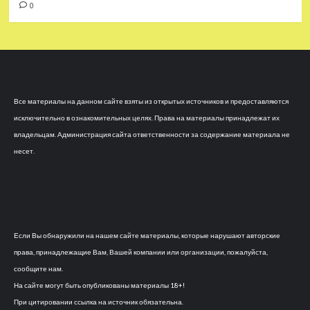
0
Все материалы на данном сайте взяты из открытых источников и предоставляются
исключительно в ознакомительных целях. Права на материалы принадлежат их
владельцам. Администрация сайта ответственности за содержание материала не
несет.
Если Вы обнаружили на нашем сайте материалы, которые нарушают авторские
права, принадлежащие Вам, Вашей компании или организации, пожалуйста,
сообщите нам.
На сайте могут быть опубликованы материалы 18+!
При цитировании ссылка на источник обязательна.