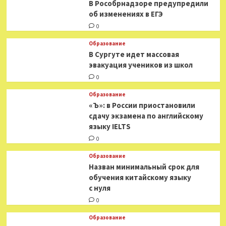
В Рособрнадзоре предупредили
об изменениях в ЕГЭ
0
Образование
В Сургуте идет массовая
эвакуация учеников из школ
0
Образование
«Ъ»: в России приостановили
сдачу экзамена по английскому
языку IELTS
0
Образование
Назван минимальный срок для
обучения китайскому языку
с нуля
0
Образование