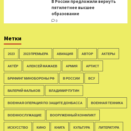
В России предложили вернуть
пятилетнее высшее
образование
0
Метки
2023
2023 ПРЕМЬЕРА
АВИАЦИЯ
АВТОР
АКТЕРЫ
АКТЁР
АЛЕКСЕЙ МАЖАЕВ
АРМИЯ
АРТИСТ
БРИФИНГ МИНОБОРОНЫ РФ
В РОССИИ
ВСУ
ВАЛЕРИЙ ФАЛЬКОВ
ВЛАДИМИР ПУТИН
ВОЕННАЯ ОПЕРАЦИЯ ПО ЗАЩИТЕ ДОНБАССА
ВОЕННАЯ ТЕХНИКА
ВОЕННОСЛУЖАЩИЕ
ВООРУЖЕННЫЙ КОНФЛИКТ
ИСКУССТВО
КИНО
КНИГА
КУЛЬТУРА
ЛИТЕРАТУРА