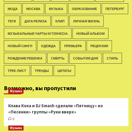
МОДА
МОСКВА
МУЗЫКА
ОБРАЗОВАНИЕ
ПЕТЕРБУРГ
ТЕГИ
ДАТА РЕЛИЗА
КЛИП
ЛИЧНАЯ ЖИЗНЬ
МУЗЫКАЛЬНЫЕ ЧАРТЫ INTERMEDIA
НОВЫЙ АЛЬБОМ
НОВЫЙ СИНГЛ
ОДЕЖДА
ПРЕМЬЕРА
РЕЦЕНЗИИ
РОЖДЕНИЕ РЕБЕНКА
СМЕРТЬ
СОБЫТИЯ ДНЯ
СТИЛЬ
ТРЕК-ЛИСТ
ТРЕНДЫ
ЦИТАТЫ
Возможно, вы пропустили
Музыка
Клава Кока и DJ Smash сделали «Пятницу» из
«Песенки» группы «Руки вверх»
0
Музыка