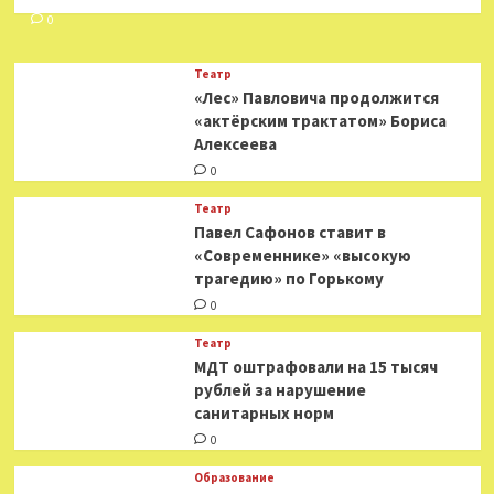
Россией
Киевской
0
и
Одесской
Театр
областях»:
«Лес» Павловича продолжится
на
«актёрским трактатом» Бориса
Украине
Алексеева
сообщили
о
0
серии
взрывов
Театр
Павел Сафонов ставит в
«Современнике» «высокую
трагедию» по Горькому
0
Театр
МДТ оштрафовали на 15 тысяч
рублей за нарушение
санитарных норм
0
Образование