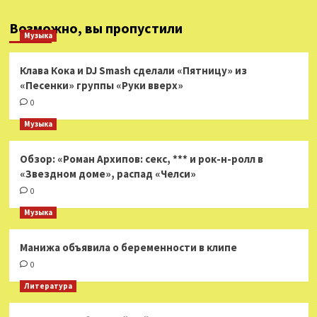
Возможно, вы пропустили
Музыка
Клава Кока и DJ Smash сделали «Пятницу» из
«Песенки» группы «Руки вверх»
0
Музыка
Обзор: «Роман Архипов: секс, *** и рок-н-ролл в
«Звездном доме», распад «Челси»
0
Музыка
Манижа объявила о беременности в клипе
0
Литература