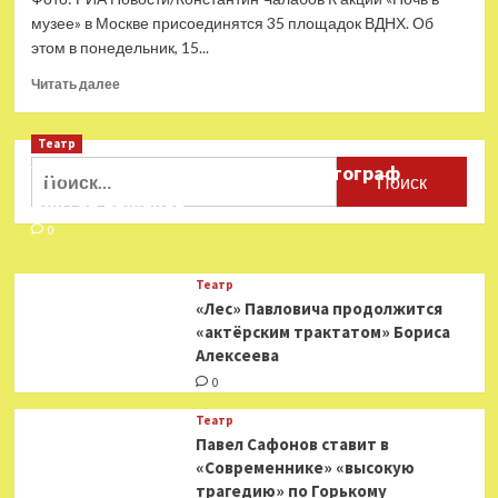
музее» в Москве присоединятся 35 площадок ВДНХ. Об
этом в понедельник, 15...
Прочитать
Читать далее
больше
о
Театр
В
Москве
Найти:
Ушёл из жизни театральный фотограф
к
Виктор Баженов
акции
«Ночь
0
в
музее»
Театр
присоединятся
«Лес» Павловича продолжится
35
«актёрским трактатом» Бориса
площадок
Алексеева
ВДНХ
0
Театр
Павел Сафонов ставит в
«Современнике» «высокую
трагедию» по Горькому