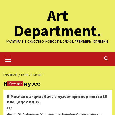
Перейти
Art
к
содержимому
Department.
КУЛЬТУРА И ИСКУССТВО: НОВОСТИ, СЛУХИ, ПРЕМЬЕРЫ, СПЛЕТНИ.
Основное
меню
ГЛАВНАЯ
НОЧЬ В МУЗЕЕ
Ночь в музее
Культура
В Москве к акции «Ночь в музее» присоединятся 35
площадок ВДНХ
0
Фото: РИА Новости/Константин Чалабов К акции «Ночь в