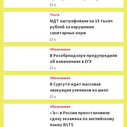
0
Театр
МДТ оштрафовали на 15 тысяч
рублей за нарушение
санитарных норм
0
Образование
В Рособрнадзоре предупредили
об изменениях в ЕГЭ
0
Образование
В Сургуте идет массовая
эвакуация учеников из школ
0
Образование
«Ъ»: в России приостановили
сдачу экзамена по английскому
языку IELTS