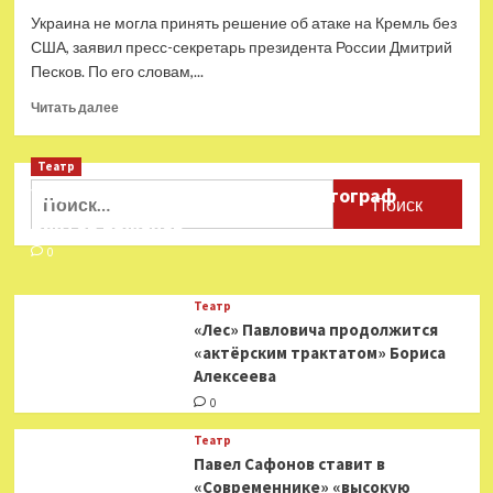
Украина не могла принять решение об атаке на Кремль без
США, заявил пресс-секретарь президента России Дмитрий
Песков. По его словам,...
Прочитать
Читать далее
больше
о
Театр
«Хорошо
знаем,
Найти:
Ушёл из жизни театральный фотограф
что
Виктор Баженов
решения
принимаются
0
не
в
Театр
Киеве»:
«Лес» Павловича продолжится
Песков
«актёрским трактатом» Бориса
заявил
Алексеева
о
причастности
0
США
к
Театр
атаке
Павел Сафонов ставит в
беспилотников
«Современнике» «высокую