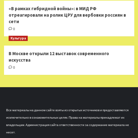
«В рамках гибридной войны»: в МИД РФ
отреагировали на ролик ЦРУ для вербовки россиян в
сети
0
Культура
В Москве открыли 12 выставок современного
искусства
0
Все материалы на данном сайте взяты из открытых источников и предоставляются
исключительно в ознакомительных целях. Права на материалы принадлежат их
владельцам. Администрация сайта ответственности за содержание материала не
несет.