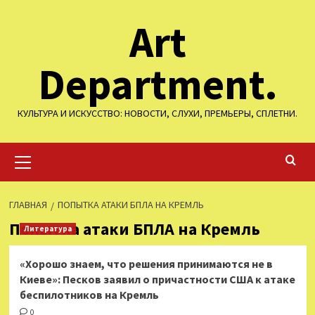
Перейти
Art
к
содержимому
Department.
КУЛЬТУРА И ИСКУССТВО: НОВОСТИ, СЛУХИ, ПРЕМЬЕРЫ, СПЛЕТНИ.
Основное
меню
ГЛАВНАЯ
ПОПЫТКА АТАКИ БПЛА НА КРЕМЛЬ
Попытка атаки БПЛА на Кремль
Литература
«Хорошо знаем, что решения принимаются не в
Киеве»: Песков заявил о причастности США к атаке
беспилотников на Кремль
0