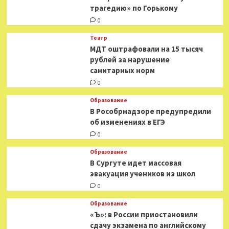
на
трагедию» по Горькому
Кремль
0
Театр
МДТ оштрафовали на 15 тысяч
рублей за нарушение
санитарных норм
0
Образование
В Рособрнадзоре предупредили
об изменениях в ЕГЭ
0
Образование
В Сургуте идет массовая
эвакуация учеников из школ
0
Образование
«Ъ»: в России приостановили
сдачу экзамена по английскому