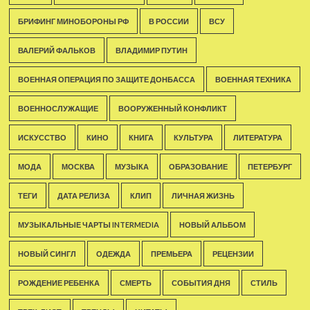
БРИФИНГ МИНОБОРОНЫ РФ
В РОССИИ
ВСУ
ВАЛЕРИЙ ФАЛЬКОВ
ВЛАДИМИР ПУТИН
ВОЕННАЯ ОПЕРАЦИЯ ПО ЗАЩИТЕ ДОНБАССА
ВОЕННАЯ ТЕХНИКА
ВОЕННОСЛУЖАЩИЕ
ВООРУЖЕННЫЙ КОНФЛИКТ
ИСКУССТВО
КИНО
КНИГА
КУЛЬТУРА
ЛИТЕРАТУРА
МОДА
МОСКВА
МУЗЫКА
ОБРАЗОВАНИЕ
ПЕТЕРБУРГ
ТЕГИ
ДАТА РЕЛИЗА
КЛИП
ЛИЧНАЯ ЖИЗНЬ
МУЗЫКАЛЬНЫЕ ЧАРТЫ INTERMEDIA
НОВЫЙ АЛЬБОМ
НОВЫЙ СИНГЛ
ОДЕЖДА
ПРЕМЬЕРА
РЕЦЕНЗИИ
РОЖДЕНИЕ РЕБЕНКА
СМЕРТЬ
СОБЫТИЯ ДНЯ
СТИЛЬ