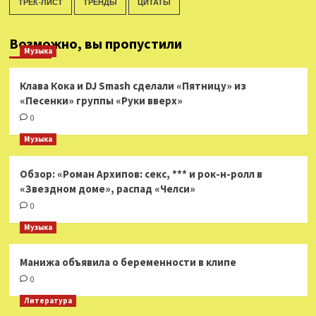
ТРЕК-ЛИСТ
ТРЕНДЫ
ЦИТАТЫ
Возможно, вы пропустили
Музыка
Клава Кока и DJ Smash сделали «Пятницу» из
«Песенки» группы «Руки вверх»
0
Музыка
Обзор: «Роман Архипов: секс, *** и рок-н-ролл в
«Звездном доме», распад «Челси»
0
Музыка
Манижа объявила о беременности в клипе
0
Литература