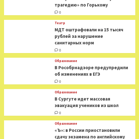
трагедию» по Горькому
0
Театр
МДТ оштрафовали на 15 тысяч
рублей за нарушение
санитарных норм
0
Образование
В Рособрнадзоре предупредили
об изменениях в ЕГЭ
0
Образование
В Сургуте идет массовая
эвакуация учеников из школ
0
Образование
«Ъ»: в России приостановили
сдачу экзамена по английскому