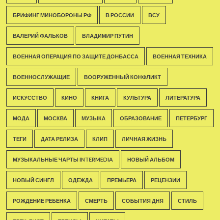
БРИФИНГ МИНОБОРОНЫ РФ
В РОССИИ
ВСУ
ВАЛЕРИЙ ФАЛЬКОВ
ВЛАДИМИР ПУТИН
ВОЕННАЯ ОПЕРАЦИЯ ПО ЗАЩИТЕ ДОНБАССА
ВОЕННАЯ ТЕХНИКА
ВОЕННОСЛУЖАЩИЕ
ВООРУЖЕННЫЙ КОНФЛИКТ
ИСКУССТВО
КИНО
КНИГА
КУЛЬТУРА
ЛИТЕРАТУРА
МОДА
МОСКВА
МУЗЫКА
ОБРАЗОВАНИЕ
ПЕТЕРБУРГ
ТЕГИ
ДАТА РЕЛИЗА
КЛИП
ЛИЧНАЯ ЖИЗНЬ
МУЗЫКАЛЬНЫЕ ЧАРТЫ INTERMEDIA
НОВЫЙ АЛЬБОМ
НОВЫЙ СИНГЛ
ОДЕЖДА
ПРЕМЬЕРА
РЕЦЕНЗИИ
РОЖДЕНИЕ РЕБЕНКА
СМЕРТЬ
СОБЫТИЯ ДНЯ
СТИЛЬ