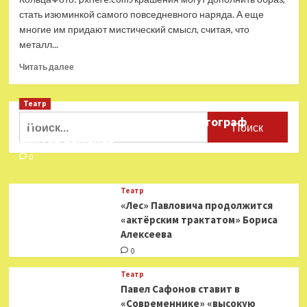
стать изюминкой самого повседневного наряда. А еще
многие им придают мистический смысл, считая, что
металл...
Прочитать
Читать далее
больше
о
Театр
На
каком
Найти:
Ушёл из жизни театральный фотограф
пальце
Виктор Баженов
носить
кольца,
0
чтобы
привлечь
Театр
любовь
«Лес» Павловича продолжится
и
«актёрским трактатом» Бориса
богатство
Алексеева
0
Театр
Павел Сафонов ставит в
«Современнике» «высокую