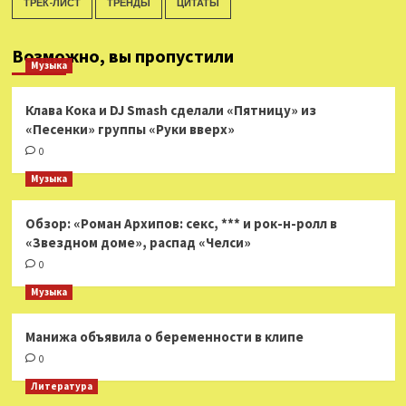
ТРЕК-ЛИСТ
ТРЕНДЫ
ЦИТАТЫ
Возможно, вы пропустили
Музыка
Клава Кока и DJ Smash сделали «Пятницу» из
«Песенки» группы «Руки вверх»
0
Музыка
Обзор: «Роман Архипов: секс, *** и рок-н-ролл в
«Звездном доме», распад «Челси»
0
Музыка
Манижа объявила о беременности в клипе
0
Литература