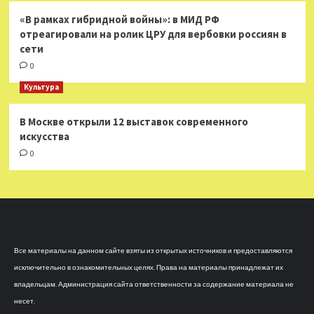
«В рамках гибридной войны»: в МИД РФ
отреагировали на ролик ЦРУ для вербовки россиян в
сети
0
Культура
В Москве открыли 12 выставок современного
искусства
0
Все материалы на данном сайте взяты из открытых источников и предоставляются
исключительно в ознакомительных целях. Права на материалы принадлежат их
владельцам. Администрация сайта ответственности за содержание материала не
несет.