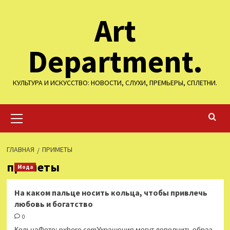
Перейти
Art
к
содержимому
Department.
КУЛЬТУРА И ИСКУССТВО: НОВОСТИ, СЛУХИ, ПРЕМЬЕРЫ, СПЛЕТНИ.
Основное
меню
ГЛАВНАЯ
ПРИМЕТЫ
приметы
Мода
На каком пальце носить кольца, чтобы привлечь
любовь и богатство
0
КольцаФото: pxhere.comУкрашения могут дополнить образ,