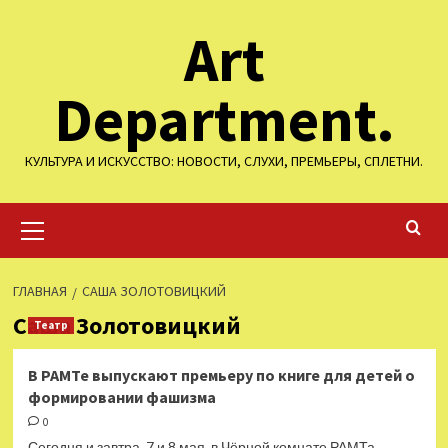
Перейти
Art
к
содержимому
Department.
КУЛЬТУРА И ИСКУССТВО: НОВОСТИ, СЛУХИ, ПРЕМЬЕРЫ, СПЛЕТНИ.
Основное
меню
ГЛАВНАЯ
САША ЗОЛОТОВИЦКИЙ
Саша Золотовицкий
Театр
В РАМТе выпускают премьеру по книге для детей о
формировании фашизма
0
Сегодня и завтра, 7 и 8 мая, в Чёрной комнате РАМТа