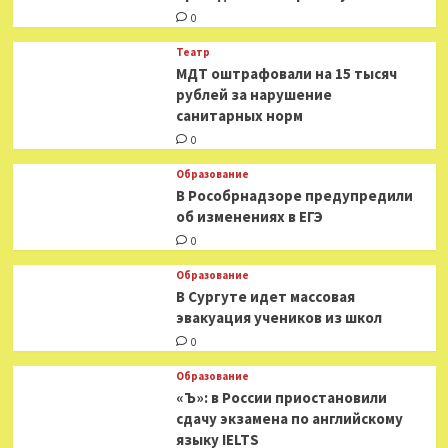
0
Театр
МДТ оштрафовали на 15 тысяч
рублей за нарушение
санитарных норм
0
Образование
В Рособрнадзоре предупредили
об изменениях в ЕГЭ
0
Образование
В Сургуте идет массовая
эвакуация учеников из школ
0
Образование
«Ъ»: в России приостановили
сдачу экзамена по английскому
языку IELTS