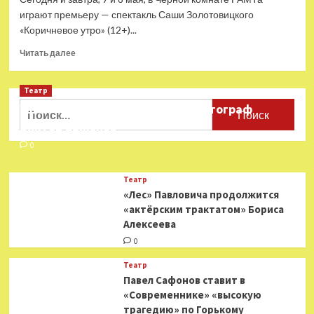
играют премьеру — спектакль Саши Золотовицкого
«Коричневое утро» (12+)...
Прочитать
Читать далее
больше
о
Театр
В
РАМТе
Найти:
Ушёл из жизни театральный фотограф
выпускают
Виктор Баженов
премьеру
по
0
книге
для
Театр
детей
«Лес» Павловича продолжится
о
«актёрским трактатом» Бориса
формировании
Алексеева
фашизма
0
Театр
Павел Сафонов ставит в
«Современнике» «высокую
трагедию» по Горькому