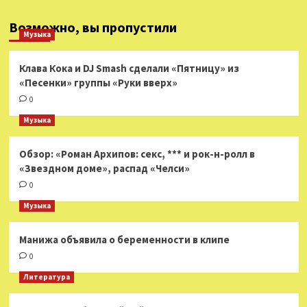
Возможно, вы пропустили
Музыка
Клава Кока и DJ Smash сделали «Пятницу» из
«Песенки» группы «Руки вверх»
0
Музыка
Обзор: «Роман Архипов: секс, *** и рок-н-ролл в
«Звездном доме», распад «Челси»
0
Музыка
Манижа объявила о беременности в клипе
0
Литература