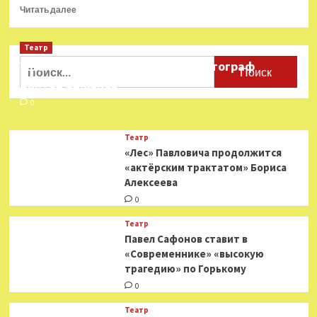
и
Прочитать
Читать далее
Селена
больше
Гомес
о
получили
Театр
Умер
MTV
Сергей
Найти:
Ушёл из жизни театральный фотограф
Movie
Дрейден
Виктор Баженов
&TV
Awards
0
Театр
«Лес» Павловича продолжится
«актёрским трактатом» Бориса
Алексеева
0
Театр
Павел Сафонов ставит в
«Современнике» «высокую
трагедию» по Горькому
0
Театр