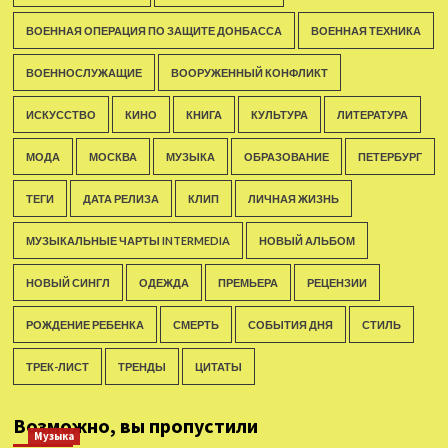
ВОЕННАЯ ОПЕРАЦИЯ ПО ЗАЩИТЕ ДОНБАССА
ВОЕННАЯ ТЕХНИКА
ВОЕННОСЛУЖАЩИЕ
ВООРУЖЕННЫЙ КОНФЛИКТ
ИСКУССТВО
КИНО
КНИГА
КУЛЬТУРА
ЛИТЕРАТУРА
МОДА
МОСКВА
МУЗЫКА
ОБРАЗОВАНИЕ
ПЕТЕРБУРГ
ТЕГИ
ДАТА РЕЛИЗА
КЛИП
ЛИЧНАЯ ЖИЗНЬ
МУЗЫКАЛЬНЫЕ ЧАРТЫ INTERMEDIA
НОВЫЙ АЛЬБОМ
НОВЫЙ СИНГЛ
ОДЕЖДА
ПРЕМЬЕРА
РЕЦЕНЗИИ
РОЖДЕНИЕ РЕБЕНКА
СМЕРТЬ
СОБЫТИЯ ДНЯ
СТИЛЬ
ТРЕК-ЛИСТ
ТРЕНДЫ
ЦИТАТЫ
Возможно, вы пропустили
Музыка