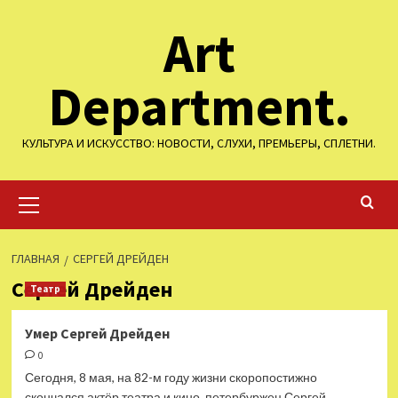
Перейти
Art
к
содержимому
Department.
КУЛЬТУРА И ИСКУССТВО: НОВОСТИ, СЛУХИ, ПРЕМЬЕРЫ, СПЛЕТНИ.
Основное
меню
ГЛАВНАЯ
СЕРГЕЙ ДРЕЙДЕН
Сергей Дрейден
Театр
Умер Сергей Дрейден
0
Сегодня, 8 мая, на 82-м году жизни скоропостижно
скончался актёр театра и кино, петербуржец Сергей