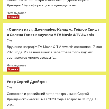
Дрейден. Эту информацию подтвердила его...
Прочитать
Читать далее
больше
Музыка
о
Умер
«Одни из нас», Дженнифер Кулидж, Тейлор Свифт
Сергей
и Селена Гомес получили MTV Movie &TV Awards
Дрейден
0
Вручение наград MTV Movie & TV Awards состоялось 7 мая
2023 года. Из-за начавшейся забастовки голливудских
сценаристов многие звезды (в...
Прочитать
Читать далее
больше
Музыка
о
«Одни
Умер Сергей Дрейден
из
0
нас»,
Дженнифер
Советский и российский актер театра и кино Сергей
Кулидж,
Дрейден скончался 8 мая 2023 года в возрасте 81 года. О
Тейлор
его...
Свифт