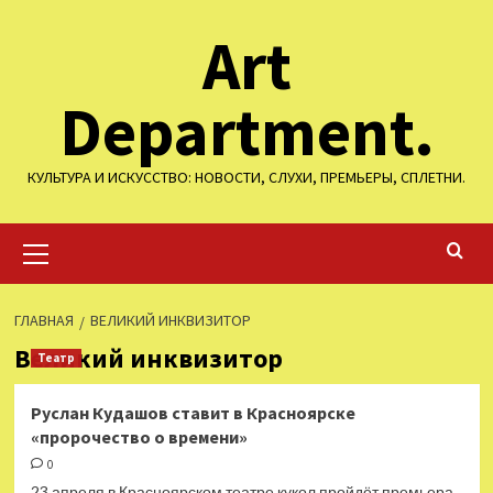
Перейти
Art
к
содержимому
Department.
КУЛЬТУРА И ИСКУССТВО: НОВОСТИ, СЛУХИ, ПРЕМЬЕРЫ, СПЛЕТНИ.
Основное
меню
ГЛАВНАЯ
ВЕЛИКИЙ ИНКВИЗИТОР
Великий инквизитор
Театр
Руслан Кудашов ставит в Красноярске
«пророчество о времени»
0
23 апреля в Красноярском театре кукол пройдёт премьера