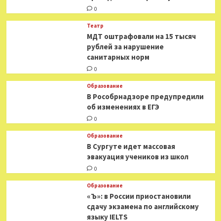
0
Театр
МДТ оштрафовали на 15 тысяч
рублей за нарушение
санитарных норм
0
Образование
В Рособрнадзоре предупредили
об изменениях в ЕГЭ
0
Образование
В Сургуте идет массовая
эвакуация учеников из школ
0
Образование
«Ъ»: в России приостановили
сдачу экзамена по английскому
языку IELTS