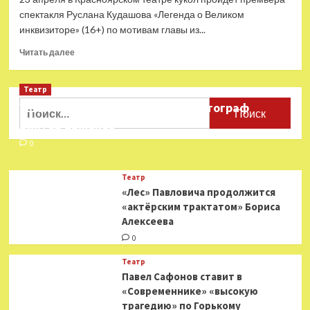
спектакля Руслана Кудашова «Легенда о Великом
инквизиторе» (16+) по мотивам главы из...
Прочитать
Читать далее
больше
о
Театр
Руслан
Кудашов
Найти:
Ушёл из жизни театральный фотограф
ставит
Виктор Баженов
в
Красноярске
0
«пророчество
о
Театр
времени»
«Лес» Павловича продолжится
«актёрским трактатом» Бориса
Алексеева
0
Театр
Павел Сафонов ставит в
«Современнике» «высокую
трагедию» по Горькому