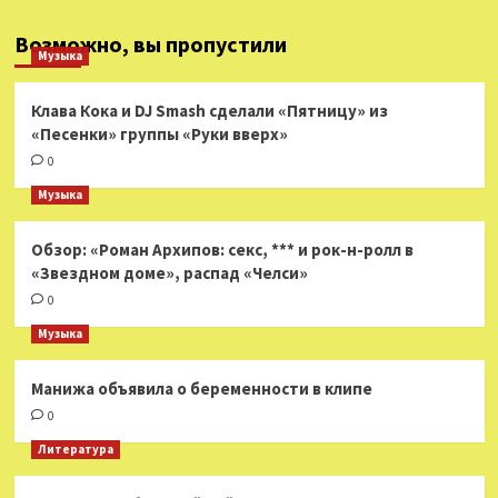
Возможно, вы пропустили
Музыка
Клава Кока и DJ Smash сделали «Пятницу» из
«Песенки» группы «Руки вверх»
0
Музыка
Обзор: «Роман Архипов: секс, *** и рок-н-ролл в
«Звездном доме», распад «Челси»
0
Музыка
Манижа объявила о беременности в клипе
0
Литература