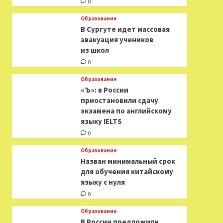
0
Образование
В Сургуте идет массовая
эвакуация учеников
из школ
0
Образование
«Ъ»: в России
приостановили сдачу
экзамена по английскому
языку IELTS
0
Образование
Назван минимальный срок
для обучения китайскому
языку с нуля
0
Образование
В России предложили