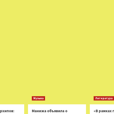
Музыка
Литература
Архипов:
Манижа объявила о
«В рамках