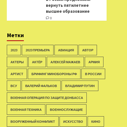
вернуть пятилетнее
высшее образование
0
Метки
2023
2023 ПРЕМЬЕРА
АВИАЦИЯ
АВТОР
АКТЕРЫ
АКТЁР
АЛЕКСЕЙ МАЖАЕВ
АРМИЯ
АРТИСТ
БРИФИНГ МИНОБОРОНЫ РФ
В РОССИИ
ВСУ
ВАЛЕРИЙ ФАЛЬКОВ
ВЛАДИМИР ПУТИН
ВОЕННАЯ ОПЕРАЦИЯ ПО ЗАЩИТЕ ДОНБАССА
ВОЕННАЯ ТЕХНИКА
ВОЕННОСЛУЖАЩИЕ
ВООРУЖЕННЫЙ КОНФЛИКТ
ИСКУССТВО
КИНО