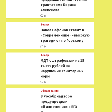
трактатом» Бориса
Алексеева
0
Театр
Павел Сафонов ставит в
«Современнике» «высокую
трагедию» по Горькому
0
Театр
МДТ оштрафовали на 15
тысяч рублей за
нарушение санитарных
норм
0
Образование
В Рособрнадзоре
предупредили
об изменениях в ЕГЭ