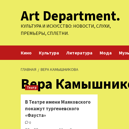
Перейти
Art Department.
к
содержимому
КУЛЬТУРА И ИСКУССТВО: НОВОСТИ, СЛУХИ,
ПРЕМЬЕРЫ, СПЛЕТНИ.
Кино
Культура
Литература
Мода
Муз
ГЛАВНАЯ
ВЕРА КАМЫШНИКОВА
Вера Камышник
Театр
В Театре имени Маяковского
покажут тургеневского
«Фауста»
0