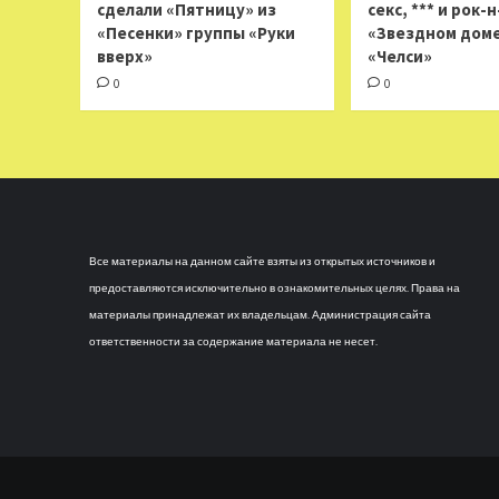
сделали «Пятницу» из
секс, *** и рок-
«Песенки» группы «Руки
«Звездном доме
вверх»
«Челси»
0
0
Все материалы на данном сайте взяты из открытых источников и
предоставляются исключительно в ознакомительных целях. Права на
материалы принадлежат их владельцам. Администрация сайта
ответственности за содержание материала не несет.