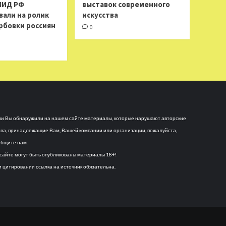
МИД РФ
выставок современного
вали на ролик
искусства
рбовки россиян
0
и Вы обнаружили на нашем сайте материалы, которые нарушают авторские
ва, принадлежащие Вам, Вашей компании или организации, пожалуйста,
бщите нам.
сайте могут быть опубликованы материалы 18+!
 цитировании ссылка на источник обязательна.