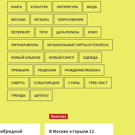
КНИГА
КУЛЬТУРА
ЛИТЕРАТУРА
МОДА
МОСКВА
МУЗЫКА
ОБРАЗОВАНИЕ
ПЕТЕРБУРГ
ТЕГИ
ДАТА РЕЛИЗА
КЛИП
ЛИЧНАЯ ЖИЗНЬ
МУЗЫКАЛЬНЫЕ ЧАРТЫ INTERMEDIA
НОВЫЙ АЛЬБОМ
НОВЫЙ СИНГЛ
ОДЕЖДА
ПРЕМЬЕРА
РЕЦЕНЗИИ
РОЖДЕНИЕ РЕБЕНКА
СМЕРТЬ
СОБЫТИЯ ДНЯ
СТИЛЬ
ТРЕК-ЛИСТ
ТРЕНДЫ
ЦИТАТЫ
Культура
 гибридной
В Москве открыли 12