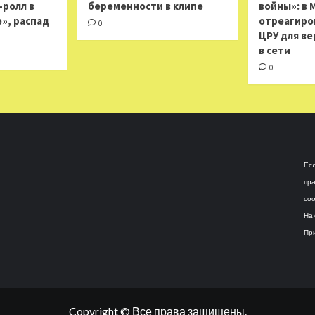
н-ролл в
беременности в клипе
войны»: в 
», распад
отреагиро
0
ЦРУ для ве
в сети
0
Есл
пра
соо
На 
При
Copyright © Все права защищены.