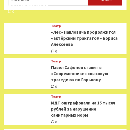
чувствительное
Виктор Баженов
оружие»:
в
0
чём
уникальность
Театр
российского
«Лес» Павловича продолжится
ПЗРК
«актёрским трактатом» Бориса
«Верба»
Алексеева
0
Театр
Павел Сафонов ставит в
«Современнике» «высокую
трагедию» по Горькому
0
Театр
МДТ оштрафовали на 15 тысяч
рублей за нарушение
санитарных норм
0