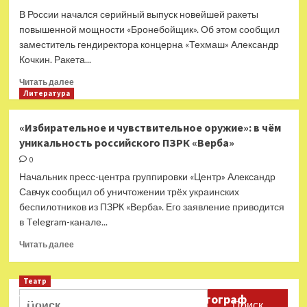
В России начался серийный выпуск новейшей ракеты
повышенной мощности «Бронебойщик». Об этом сообщил
заместитель гендиректора концерна «Техмаш» Александр
Кочкин. Ракета...
Прочитать
Читать далее
больше
Литература
о
Серийный
«Избирательное и чувствительное оружие»: в чём
«Бронебойщик»:
уникальность российского ПЗРК «Верба»
в
России
0
начался
Начальник пресс-центра группировки «Центр» Александр
выпуск
Савчук сообщил об уничтожении трёх украинских
авиационной
беспилотников из ПЗРК «Верба». Его заявление приводится
ракеты
в Telegram-канале...
повышенной
мощности
Прочитать
Читать далее
больше
о
Театр
«Избирательное
и
Найти:
Ушёл из жизни театральный фотограф