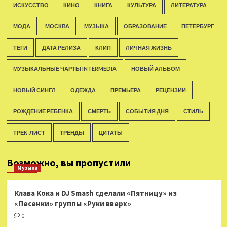
ИСКУССТВО
КИНО
КНИГА
КУЛЬТУРА
ЛИТЕРАТУРА
МОДА
МОСКВА
МУЗЫКА
ОБРАЗОВАНИЕ
ПЕТЕРБУРГ
ТЕГИ
ДАТА РЕЛИЗА
КЛИП
ЛИЧНАЯ ЖИЗНЬ
МУЗЫКАЛЬНЫЕ ЧАРТЫ INTERMEDIA
НОВЫЙ АЛЬБОМ
НОВЫЙ СИНГЛ
ОДЕЖДА
ПРЕМЬЕРА
РЕЦЕНЗИИ
РОЖДЕНИЕ РЕБЕНКА
СМЕРТЬ
СОБЫТИЯ ДНЯ
СТИЛЬ
ТРЕК-ЛИСТ
ТРЕНДЫ
ЦИТАТЫ
Возможно, вы пропустили
Музыка
Клава Кока и DJ Smash сделали «Пятницу» из
«Песенки» группы «Руки вверх»
0