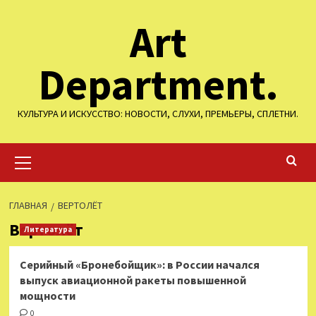
Перейти
Art
к
содержимому
Department.
КУЛЬТУРА И ИСКУССТВО: НОВОСТИ, СЛУХИ, ПРЕМЬЕРЫ, СПЛЕТНИ.
Основное
меню
ГЛАВНАЯ
ВЕРТОЛЁТ
Вертолёт
Литература
Серийный «Бронебойщик»: в России начался
выпуск авиационной ракеты повышенной
мощности
0