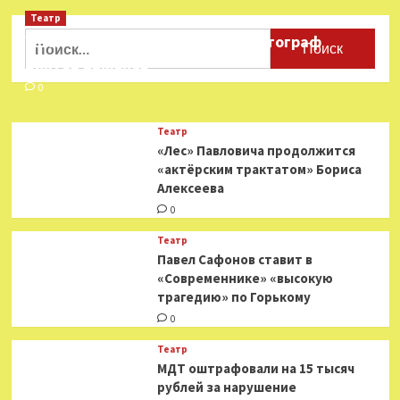
Театр
Найти:
Ушёл из жизни театральный фотограф
Виктор Баженов
0
Театр
«Лес» Павловича продолжится
«актёрским трактатом» Бориса
Алексеева
0
Театр
Павел Сафонов ставит в
«Современнике» «высокую
трагедию» по Горькому
0
Театр
МДТ оштрафовали на 15 тысяч
рублей за нарушение