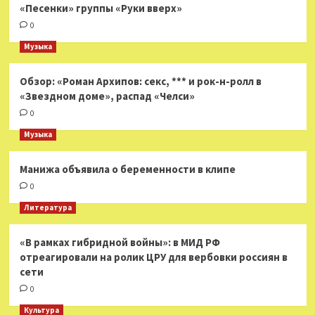
«Песенки» группы «Руки вверх»
0
Музыка
Обзор: «Роман Архипов: секс, *** и рок-н-ролл в
«Звездном доме», распад «Челси»
0
Музыка
Манижа объявила о беременности в клипе
0
Литература
«В рамках гибридной войны»: в МИД РФ
отреагировали на ролик ЦРУ для вербовки россиян в
сети
0
Культура