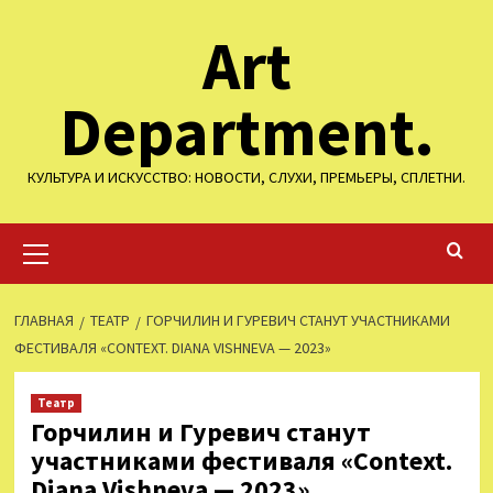
Перейти
Art
к
содержимому
Department.
КУЛЬТУРА И ИСКУССТВО: НОВОСТИ, СЛУХИ, ПРЕМЬЕРЫ, СПЛЕТНИ.
Основное
меню
ГЛАВНАЯ
ТЕАТР
ГОРЧИЛИН И ГУРЕВИЧ СТАНУТ УЧАСТНИКАМИ
ФЕСТИВАЛЯ «CONTEXT. DIANA VISHNEVA — 2023»
Театр
Горчилин и Гуревич станут
участниками фестиваля «Context.
Diana Vishneva — 2023»