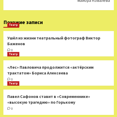
майора Ковалёва
Похожие записи
Театр
Ушёл из жизни театральный фотограф Виктор
Баженов
0
Театр
«Лес» Павловича продолжится «актёрским
трактатом» Бориса Алексеева
0
Театр
Павел Сафонов ставит в «Современнике»
«высокую трагедию» по Горькому
0