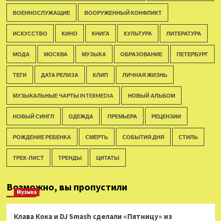
ВОЕННОСЛУЖАЩИЕ
ВООРУЖЕННЫЙ КОНФЛИКТ
ИСКУССТВО
КИНО
КНИГА
КУЛЬТУРА
ЛИТЕРАТУРА
МОДА
МОСКВА
МУЗЫКА
ОБРАЗОВАНИЕ
ПЕТЕРБУРГ
ТЕГИ
ДАТА РЕЛИЗА
КЛИП
ЛИЧНАЯ ЖИЗНЬ
МУЗЫКАЛЬНЫЕ ЧАРТЫ INTERMEDIA
НОВЫЙ АЛЬБОМ
НОВЫЙ СИНГЛ
ОДЕЖДА
ПРЕМЬЕРА
РЕЦЕНЗИИ
РОЖДЕНИЕ РЕБЕНКА
СМЕРТЬ
СОБЫТИЯ ДНЯ
СТИЛЬ
ТРЕК-ЛИСТ
ТРЕНДЫ
ЦИТАТЫ
Возможно, вы пропустили
Музыка
Клава Кока и DJ Smash сделали «Пятницу» из