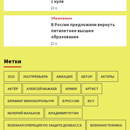
с нуля
0
Образование
В России предложили вернуть
пятилетнее высшее
образование
0
Метки
2023
2023 ПРЕМЬЕРА
АВИАЦИЯ
АВТОР
АКТЕРЫ
АКТЁР
АЛЕКСЕЙ МАЖАЕВ
АРМИЯ
АРТИСТ
БРИФИНГ МИНОБОРОНЫ РФ
В РОССИИ
ВСУ
ВАЛЕРИЙ ФАЛЬКОВ
ВЛАДИМИР ПУТИН
ВОЕННАЯ ОПЕРАЦИЯ ПО ЗАЩИТЕ ДОНБАССА
ВОЕННАЯ ТЕХНИКА