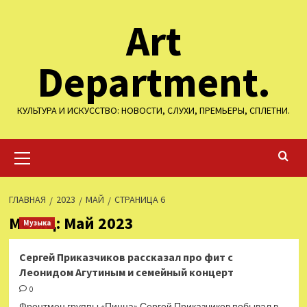
Перейти
Art
к
содержимому
Department.
КУЛЬТУРА И ИСКУССТВО: НОВОСТИ, СЛУХИ, ПРЕМЬЕРЫ, СПЛЕТНИ.
Основное
меню
ГЛАВНАЯ
2023
МАЙ
СТРАНИЦА 6
Месяц:
Май 2023
Музыка
Сергей Приказчиков рассказал про фит с
Леонидом Агутиным и семейный концерт
0
Фронтмен группы «Пицца» Сергей Приказчиков побывал в