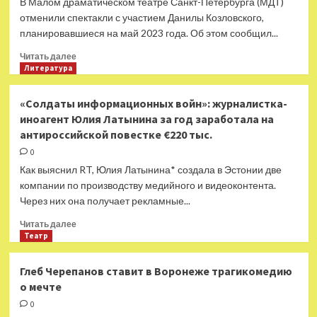
В Малом драматическом театре Санкт-Петербурга (МДТ)
статус
отменили спектакли с участием Данилы Козловского,
иноагентов
планировавшиеся на май 2023 года. Об этом сообщил...
в
суде
Прочитать
Читать далее
больше
Литература
о
Данила
«Солдаты информационных войн»: журналистка-
Козловский
иноагент Юлия Латынина за год заработала на
уходит
антироссийской повестке €220 тыс.
в
отпуск
0
до
Как выяснил RT, Юлия Латынина* создала в Эстонии две
конца
компании по производству медийного и видеоконтента.
года
Через них она получает рекламные...
после
закрытия
Прочитать
Читать далее
МДТ
больше
Театр
о
«Солдаты
Глеб Черепанов ставит в Воронеже трагикомедию
информационных
о мечте
войн»:
журналистка-
0
иноагент