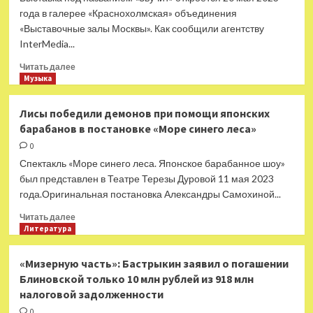
года в галерее «Краснохолмская» объединения
«Выставочные залы Москвы». Как сообщили агентству
InterMedia...
Прочитать
Читать далее
больше
Музыка
о
Выставка
Лисы победили демонов при помощи японских
«Звучит»
барабанов в постановке «Море синего леса»
расскажет
о
0
многообразии
Спектакль «Море синего леса. Японское барабанное шоу»
звука
был представлен в Театре Терезы Дуровой 11 мая 2023
года.Оригинальная постановка Александры Самохиной...
Прочитать
Читать далее
больше
Литература
о
Лисы
«Мизерную часть»: Бастрыкин заявил о погашении
победили
Блиновской только 10 млн рублей из 918 млн
демонов
налоговой задолженности
при
помощи
0