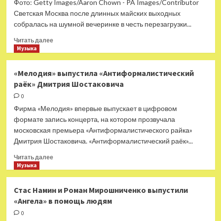
Фото: Getty Images/Aaron Chown - PA Images/Contributor
«АукцЫона»
Светская Москва после длинных майских выходных
читает
собралась на шумной вечеринке в честь перезагрузки...
письма,
Шакира
Прочитать
Читать далее
играет
больше
Музыка
буквами
о
Просто
«Мелодия» выпустила «Антиформалистический
песня:
раёк» Дмитрия Шостаковича
Швеция
выиграла
0
«Евровидение»,
Фирма «Мелодия» впервые выпускает в цифровом
Деппу
формате запись концерта, на котором прозвучала
заплатят
московская премьера «Антиформалистического райка»
$20
Дмитрия Шостаковича. «Антиформалистический раёк»...
млн
Прочитать
Читать далее
больше
Музыка
о
«Мелодия»
Стас Намин и Роман Мирошниченко выпустили
выпустила
«Ангела» в помощь людям
«Антиформалистический
раёк»
0