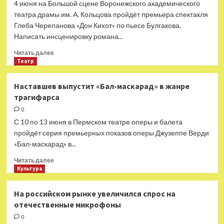
4 июня на Большой сцене Воронежского академического
Юлия
театра драмы им. А. Кольцова пройдёт премьера спектакля
Латынина
Глеба Черепанова «Дон Кихот» по пьесе Булгакова.
за
Написать инсценировку романа...
год
заработала
Прочитать
Читать далее
на
больше
Театр
антироссийской
о
повестке
Глеб
Наставшев выпустит «Бал-маскарад» в жанре
€220
Черепанов
тыс.
трагифарса
ставит
в
0
Воронеже
С 10 по 13 июня в Пермском театре оперы и балета
трагикомедию
пройдёт серия премьерных показов оперы Джузеппе Верди
о
«Бал-маскарад» в...
мечте
Прочитать
Читать далее
больше
Культура
о
Наставшев
На российском рынке увеличился спрос на
выпустит
отечественные микрофоны
«Бал-
маскарад»
0