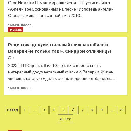
Дмитрия
Стас Намин и Роман Мирошниченко выпустили сингл
Шостаковича
«Ангел». Трек, основанный на песне «Исповедь ангела»
Стаса Намина, написанной им в 2010...
Прочитать
Читать далее
больше
Музыка
о
Стас
Рецензия: документальный фильм к юбилею
Намин
Валерии «И только так!». Синдром отличницы
и
Роман
0
Мирошниченко
2023, НТВОценка: 8 из 10.Не так-то просто снять
выпустили
интересный документальный фильм о Валерии. Жизнь
«Ангела»
«певицы, которую ждали», очень подробно отображена...
в
помощь
Прочитать
Читать далее
людям
больше
о
Рецензия:
Пагинация
документальный
Назад
1
…
3
4
5
6
7
8
9
…
29
фильм
записей
Далее
к
юбилею