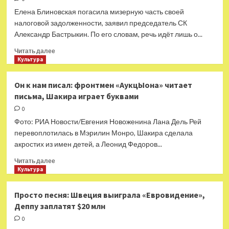
японских
Елена Блиновская погасила мизерную часть своей
барабанов
налоговой задолженности, заявил председатель СК
в
Александр Бастрыкин. По его словам, речь идёт лишь о...
постановке
«Море
Прочитать
Читать далее
синего
больше
Культура
леса»
о
«Мизерную
Он к нам писал: фронтмен «АукцЫона» читает
часть»:
письма, Шакира играет буквами
Бастрыкин
заявил
0
о
Фото: РИА Новости/Евгения Новоженина Лана Дель Рей
погашении
перевоплотилась в Мэрилин Монро, Шакира сделала
Блиновской
акростих из имен детей, а Леонид Федоров...
только
10
Прочитать
Читать далее
млн
больше
Культура
рублей
о
из
Он
Просто песня: Швеция выиграла «Евровидение»,
918
к
Деппу заплатят $20 млн
млн
нам
налоговой
писал:
0
задолженности
фронтмен