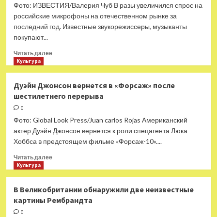
в
Фото: ИЗВЕСТИЯ/Валерия Чуб В разы увеличился спрос на
жанре
российские микрофоны на отечественном рынке за
трагифарса
последний год. Известные звукорежиссеры, музыканты
покупают...
Прочитать
Читать далее
больше
Культура
о
На
Дуэйн Джонсон вернется в «Форсаж» после
российском
шестилетнего перерыва
рынке
увеличился
0
спрос
Фото: Global Look Press/Juan carlos Rojas Американский
на
актер Дуэйн Джонсон вернется к роли спецагента Люка
отечественные
Хоббса в предстоящем фильме «Форсаж-10»....
микрофоны
Прочитать
Читать далее
больше
Культура
о
Дуэйн
В Великобритании обнаружили две неизвестные
Джонсон
картины Рембрандта
вернется
в
0