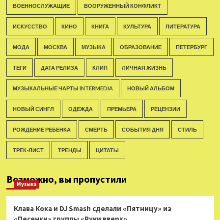
ВОЕННОСЛУЖАЩИЕ
ВООРУЖЕННЫЙ КОНФЛИКТ
ИСКУССТВО
КИНО
КНИГА
КУЛЬТУРА
ЛИТЕРАТУРА
МОДА
МОСКВА
МУЗЫКА
ОБРАЗОВАНИЕ
ПЕТЕРБУРГ
ТЕГИ
ДАТА РЕЛИЗА
КЛИП
ЛИЧНАЯ ЖИЗНЬ
МУЗЫКАЛЬНЫЕ ЧАРТЫ INTERMEDIA
НОВЫЙ АЛЬБОМ
НОВЫЙ СИНГЛ
ОДЕЖДА
ПРЕМЬЕРА
РЕЦЕНЗИИ
РОЖДЕНИЕ РЕБЕНКА
СМЕРТЬ
СОБЫТИЯ ДНЯ
СТИЛЬ
ТРЕК-ЛИСТ
ТРЕНДЫ
ЦИТАТЫ
Возможно, вы пропустили
Музыка
Клава Кока и DJ Smash сделали «Пятницу» из
«Песенки» группы «Руки вверх»