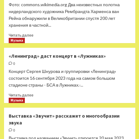
«Форсаж»
Фото: commons.wikimedia.org Два неизвестных полотна
после
нидерландского художника Рембрандта Харменса ван
шестилетнего
Рейна обнаружили в Великобритании спустя 200 лет
перерыва
хранения в частной...
Прочитать
Читать далее
больше
Музыка
о
В
«Ленинград» даст концерт в «Лужниках»
Великобритании
0
обнаружили
две
Концерт Сергея Шнурова и группировки «Ленинград»
неизвестные
состоится 16 сентября 2023 года на самом большом
картины
стадионе страны - БСА в Лужниках.-...
Рембрандта
Прочитать
Читать далее
больше
Музыка
о
«Ленинград»
Выставка «Звучит» расскажет о многообразии
даст
звука
концерт
в
0
«Лужниках»
Выставка под названием «Звучит» откроется 20 мая 2023