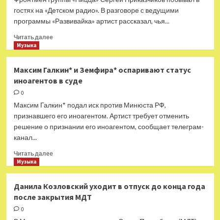
гостях на «Детском радио». В разговоре с ведущими
программы «Развивайка» артист рассказал, чья...
Прочитать
Читать далее
больше
Музыка
о
Сергей
Максим Галкин* и Земфира* оспаривают статус
Приказчиков
иноагентов в суде
рассказал
про
0
фит
Максим Галкин* подал иск против Минюста РФ,
с
признавшего его иноагентом. Артист требует отменить
Леонидом
решение о признании его иноагентом, сообщает телеграм-
Агутиным
канал...
и
семейный
Прочитать
Читать далее
концерт
больше
Музыка
о
Максим
Данила Козловский уходит в отпуск до конца года
Галкин*
после закрытия МДТ
и
Земфира*
0
оспаривают