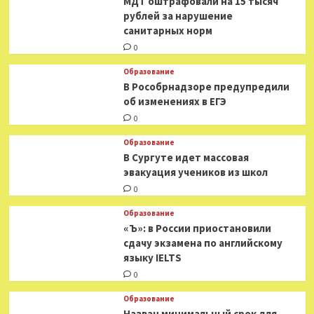
МДТ оштрафовали на 15 тысяч
рублей за нарушение
санитарных норм
0
Образование
В Рособрнадзоре предупредили
об изменениях в ЕГЭ
0
Образование
В Сургуте идет массовая
эвакуация учеников из школ
0
Образование
«Ъ»: в России приостановили
сдачу экзамена по английскому
языку IELTS
0
Образование
Назван минимальный срок для