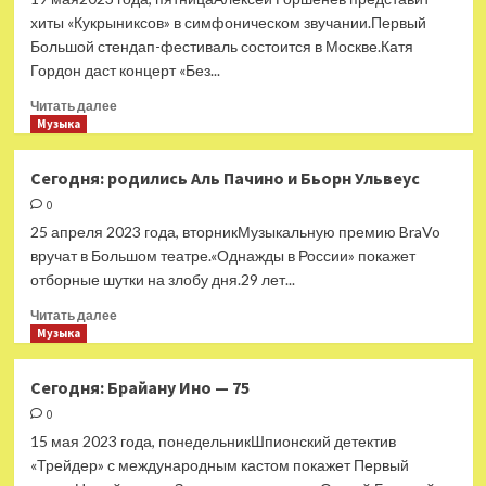
хиты «Кукрыниксов» в симфоническом звучании.Первый
Большой стендап-фестиваль состоится в Москве.Катя
Гордон даст концерт «Без...
Прочитать
Читать далее
больше
Музыка
о
Сегодня:
Сегодня: родились Аль Пачино и Бьорн Ульвеус
родились
0
Лера
Кудрявцева
25 апреля 2023 года, вторникМузыкальную премию BraVo
и
вручат в Большом театре.«Однажды в России» покажет
Сергей
отборные шутки на злобу дня.29 лет...
Трофимов
Прочитать
Читать далее
больше
Музыка
о
Сегодня:
Сегодня: Брайану Ино — 75
родились
0
Аль
Пачино
15 мая 2023 года, понедельникШпионский детектив
и
«Трейдер» с международным кастом покажет Первый
Бьорн