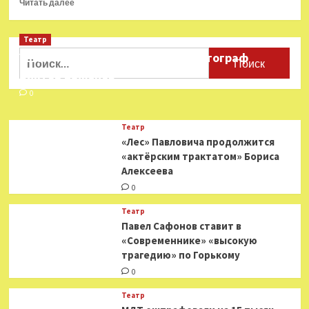
Прочитать
Читать далее
больше
о
Театр
Умер
актёр
Найти:
Ушёл из жизни театральный фотограф
Александр
Виктор Баженов
Тютрюмов
0
Театр
«Лес» Павловича продолжится
«актёрским трактатом» Бориса
Алексеева
0
Театр
Павел Сафонов ставит в
«Современнике» «высокую
трагедию» по Горькому
0
Театр