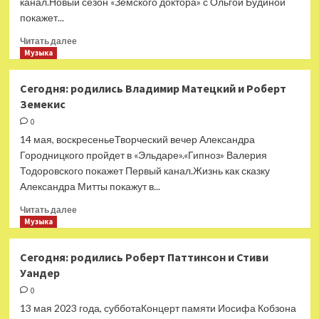
канал.Новый сезон «Земского доктора» с Ольгой Будиной
Ульвеус
покажет...
Прочитать
Читать далее
больше
Музыка
о
Сегодня:
Сегодня: родились Владимир Матецкий и Роберт
Брайану
Земекис
Ино
—
0
75
14 мая, воскресеньеТворческий вечер Александра
Городницкого пройдет в «Эльдаре».«Гипноз» Валерия
Тодоровского покажет Первый канал.Жизнь как сказку
Александра Митты покажут в...
Прочитать
Читать далее
больше
Музыка
о
Сегодня:
Сегодня: родились Роберт Паттинсон и Стиви
родились
Уандер
Владимир
Матецкий
0
и
13 мая 2023 года, субботаКонцерт памяти Иосифа Кобзона
Роберт