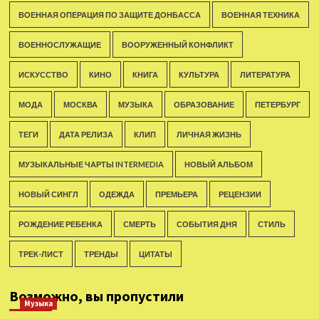
ВОЕННАЯ ОПЕРАЦИЯ ПО ЗАЩИТЕ ДОНБАССА
ВОЕННАЯ ТЕХНИКА
ВОЕННОСЛУЖАЩИЕ
ВООРУЖЕННЫЙ КОНФЛИКТ
ИСКУССТВО
КИНО
КНИГА
КУЛЬТУРА
ЛИТЕРАТУРА
МОДА
МОСКВА
МУЗЫКА
ОБРАЗОВАНИЕ
ПЕТЕРБУРГ
ТЕГИ
ДАТА РЕЛИЗА
КЛИП
ЛИЧНАЯ ЖИЗНЬ
МУЗЫКАЛЬНЫЕ ЧАРТЫ INTERMEDIA
НОВЫЙ АЛЬБОМ
НОВЫЙ СИНГЛ
ОДЕЖДА
ПРЕМЬЕРА
РЕЦЕНЗИИ
РОЖДЕНИЕ РЕБЕНКА
СМЕРТЬ
СОБЫТИЯ ДНЯ
СТИЛЬ
ТРЕК-ЛИСТ
ТРЕНДЫ
ЦИТАТЫ
Возможно, вы пропустили
Музыка