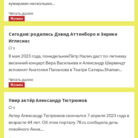
кумирами нескольких...
Прочитать
Читать далее
больше
Музыка
о
Сегодня:
Сегодня: родились Дэвид Аттенборо и Энрике
родились
Иглесиас
Клаудия
Кардинале
0
и
8 мая 2023 года, понедельникПётр Налич даст по-летнему
Луис
весенний концерт.Вера Васильева и Александр Ширвиндт
Фонси
вспомнят Анатолия Папанова в Театре Сатиры.Shaman...
Прочитать
Читать далее
больше
Музыка
о
Сегодня:
Умер актёр Александр Тютрюмов
родились
0
Дэвид
Аттенборо
Актер Александр Тютрюмов скончался 7 апреля 2023 года в
и
возрасте 64 лет. Об этом порталу 78.ru сообщила дочь
Энрике
покойного Анна....
Иглесиас