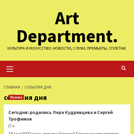
Перейти
Art
к
содержимому
Department.
КУЛЬТУРА И ИСКУССТВО: НОВОСТИ, СЛУХИ, ПРЕМЬЕРЫ, СПЛЕТНИ.
Основное
меню
ГЛАВНАЯ
СОБЫТИЯ ДНЯ
события дня
Музыка
Сегодня: родились Лера Кудрявцева и Сергей
Трофимов
0
19 мая2023 года, пятницаАлексей Горшенев представит