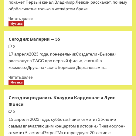
покажет Первый канал.Владимир Лёвкин расскажет, почему
Земекис
обрёл счастье только в четвёртом браке,...
Прочитать
Читать далее
больше
Музыка
о
Сегодня:
Сегодня: Валерии — 55
родились
0
Роберт
Паттинсон
17 апреля2023 года, понедельникСоздатели «Вызова»
и
расскажут в ТАСС про первый фильм, снятый в
Стиви
космосе.«Друга на час» с Борисом Дергачевым и...
Уандер
Прочитать
Читать далее
больше
Музыка
о
Сегодня:
Сегодня: родились Клаудия Кардинале и Луис
Валерии
Фонси
—
55
0
15 апреля 2023 года, суббота«Наив» отметит 35-летие
самым впечатляющим концертом в истории.«Пневмослон»
отметит 5-летие.«Ретро FM» отпразднует 20-летие с