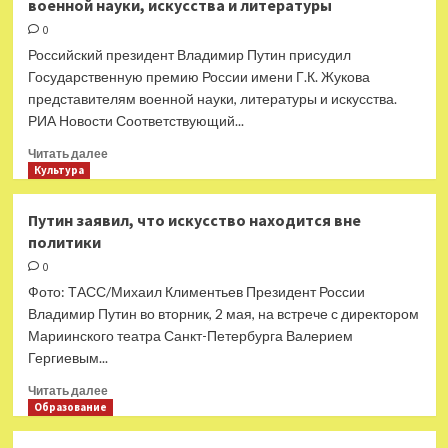
военной науки, искусства и литературы
президента
Чехии:
студенты
0
из России
Российский президент Владимир Путин присудил
угрожают
Государственную премию России имени Г.К. Жукова
безопасности
представителям военной науки, литературы и искусства.
страны
РИА Новости Соответствующий...
Прочитать
Читать далее
больше
Культура
о
Путин
Путин заявил, что искусство находится вне
присудил
политики
премию
имени
0
Жукова
Фото: ТАСС/Михаил Климентьев Президент России
деятелям
Владимир Путин во вторник, 2 мая, на встрече с директором
военной
Мариинского театра Санкт-Петербурга Валерием
науки,
Гергиевым...
искусства
и
Прочитать
Читать далее
литературы
больше
Образование
о
Путин