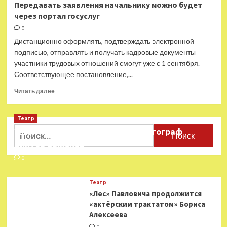
Передавать заявления начальнику можно будет
заявил,
через портал госуслуг
что
искусство
0
находится
Дистанционно оформлять, подтверждать электронной
вне
подписью, отправлять и получать кадровые документы
политики
участники трудовых отношений смогут уже с 1 сентября.
Соответствующее постановление,...
Прочитать
Читать далее
больше
о
Театр
Передавать
заявления
Найти:
Ушёл из жизни театральный фотограф
начальнику
Виктор Баженов
можно
будет
0
через
портал
Театр
госуслуг
«Лес» Павловича продолжится
«актёрским трактатом» Бориса
Алексеева