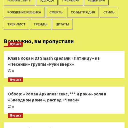
НОВЫЙ СИНГЛ
ОДЕЖДА
ПРЕМЬЕРА
РЕЦЕНЗИИ
РОЖДЕНИЕ РЕБЕНКА
СМЕРТЬ
СОБЫТИЯ ДНЯ
СТИЛЬ
ТРЕК-ЛИСТ
ТРЕНДЫ
ЦИТАТЫ
Возможно, вы пропустили
Музыка
Клава Кока и DJ Smash сделали «Пятницу» из
«Песенки» группы «Руки вверх»
0
Музыка
Обзор: «Роман Архипов: секс, *** и рок-н-ролл в
«Звездном доме», распад «Челси»
0
Музыка