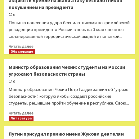
акцию»: в Кремле назвали атаку беспилотников
что
Европе
покушением на президента
решения
принимаются
0
не
Попытка нанесения удара беспилотниками по кремлёвской
в
резиденции президента России в ночь на 3 мая является
Киеве»:
спланированной террористической акцией и попыткой...
Песков
заявил
Прочитать
Читать далее
о
больше
Образование
причастности
о
США
«Расцениваем
Министр образования Чехии: студенты из России
к
эти
атаке
угрожают безопасности страны
действия
беспилотников
как
0
на
террористическую
Министр образования Чехии Петр Газдик заявил об "угрозе
Кремль
акцию»:
безопасности", которую якобы создают российские
в
студенты, решившие пройти обучение в республике. Свою...
Кремле
назвали
Прочитать
Читать далее
атаку
больше
Литература
беспилотников
о
покушением
Министр
Путин присудил премию имени Жукова деятелям
на
образования