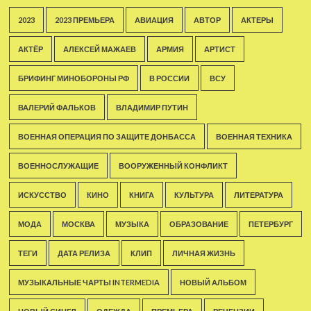
2023
2023 ПРЕМЬЕРА
АВИАЦИЯ
АВТОР
АКТЕРЫ
АКТЁР
АЛЕКСЕЙ МАЖАЕВ
АРМИЯ
АРТИСТ
БРИФИНГ МИНОБОРОНЫ РФ
В РОССИИ
ВСУ
ВАЛЕРИЙ ФАЛЬКОВ
ВЛАДИМИР ПУТИН
ВОЕННАЯ ОПЕРАЦИЯ ПО ЗАЩИТЕ ДОНБАССА
ВОЕННАЯ ТЕХНИКА
ВОЕННОСЛУЖАЩИЕ
ВООРУЖЕННЫЙ КОНФЛИКТ
ИСКУССТВО
КИНО
КНИГА
КУЛЬТУРА
ЛИТЕРАТУРА
МОДА
МОСКВА
МУЗЫКА
ОБРАЗОВАНИЕ
ПЕТЕРБУРГ
ТЕГИ
ДАТА РЕЛИЗА
КЛИП
ЛИЧНАЯ ЖИЗНЬ
МУЗЫКАЛЬНЫЕ ЧАРТЫ INTERMEDIA
НОВЫЙ АЛЬБОМ