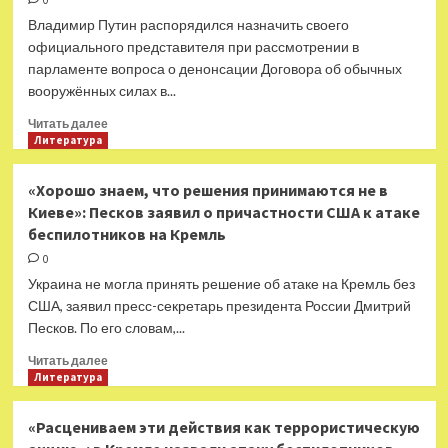
0
России
Владимир Путин распорядился назначить своего
актеру
официального представителя при рассмотрении в
Игорю
парламенте вопроса о денонсации Договора об обычных
Угольникову
вооружённых силах в...
Прочитать
Читать далее
больше
Литература
о
Вопрос
«Хорошо знаем, что решения принимаются не в
рассмотрит
Киеве»: Песков заявил о причастности США к атаке
парламент:
беспилотников на Кремль
Путин
инициировал
0
процедуру
Украина не могла принять решение об атаке на Кремль без
вывода
США, заявил пресс-секретарь президента России Дмитрий
России
Песков. По его словам,...
из
Договора
Прочитать
Читать далее
об
больше
Литература
обычных
о
вооружённых
«Хорошо
«Расцениваем эти действия как террористическую
силах
знаем,
в