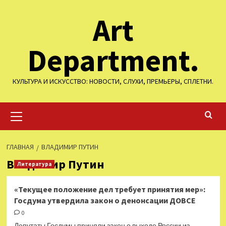
Перейти
Art
к
содержимому
Department.
КУЛЬТУРА И ИСКУССТВО: НОВОСТИ, СЛУХИ, ПРЕМЬЕРЫ, СПЛЕТНИ.
Основное
меню
ГЛАВНАЯ
ВЛАДИМИР ПУТИН
Владимир Путин
Литература
«Текущее положение дел требует принятия мер»:
Госдума утвердила закон о денонсации ДОВСЕ
0
Депутаты Госдумы приняли закон о выходе России из