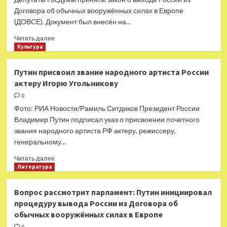
Договора об обычных вооружённых силах в Европе
(ДОВСЕ). Документ был внесён на...
Прочитать
Читать далее
больше
Культура
о
«Текущее
Путин присвоил звание народного артиста России
положение
актеру Игорю Угольникову
дел
требует
0
принятия
Фото: РИА Новости/Рамиль Ситдиков Президент России
мер»:
Владимир Путин подписал указ о присвоении почетного
Госдума
звания народного артиста РФ актеру, режиссеру,
утвердила
генеральному...
закон
о
Прочитать
Читать далее
денонсации
больше
Литература
ДОВСЕ
о
Путин
Вопрос рассмотрит парламент: Путин инициировал
присвоил
процедуру вывода России из Договора об
звание
обычных вооружённых силах в Европе
народного
артиста