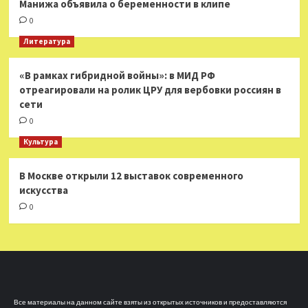
Манижа объявила о беременности в клипе
0
Литература
«В рамках гибридной войны»: в МИД РФ
отреагировали на ролик ЦРУ для вербовки россиян в
сети
0
Культура
В Москве открыли 12 выставок современного
искусства
0
Все материалы на данном сайте взяты из открытых источников и предоставляются