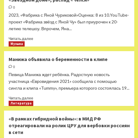
и
DJ
0
Smash
2023, «Фабрика с Яной Чуриковой»Оценка: 8 из 10.YouTube-
сделали
проект «Фабрика звёзд с Яной Чу» был приурочен к 20-
«Пятницу»
летию телешоу. Впрочем, Яна...
из
«Песенки»
Прочитать
Читать далее
группы
больше
Музыка
«Руки
о
вверх»
Обзор:
Манижа объявила о беременности в клипе
«Роман
0
Архипов:
секс,
Певица Манижа ждет ребёнка. Радостную новость
***
участница «Евровидения 2021» сообщила с помощью
и
сингла и клипа «Tummy», премьера которого состоялась 19...
рок-
н-
Прочитать
Читать далее
ролл
больше
Литература
в
о
«Звездном
Манижа
«В рамках гибридной войны»: в МИД РФ
доме»,
объявила
отреагировали на ролик ЦРУ для вербовки россиян
распад
о
в сети
«Челси»
беременности