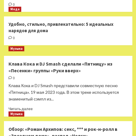
0
Мода
Литература
Второй сезон продолжения «Секса
в большом городе» выйдет в июне
Удобно, стильно, привлекательно: 5 идеальных
3
нарядов для дома
0
Литература
Музыка
Стали известны самые популярные
выставки у россиян
4
Клава Кока и DJ Smash сделали «Пятницу» из
«Песенки» группы «Руки вверх»
Литература
0
В Театре Луны состоялась
Клава Кока и DJ Smash представили совместную песню
премьера городского мюзикла
«Маяковский»
«Пятница». 19 мая 2023 года. В этом треке используется
5
знаменитый сэмпл из...
Прочитать
Читать далее
больше
Музыка
о
Клава
Обзор: «Роман Архипов: секс, *** и рок-н-ролл в
Кока
«Звездном доме», распад «Челси»