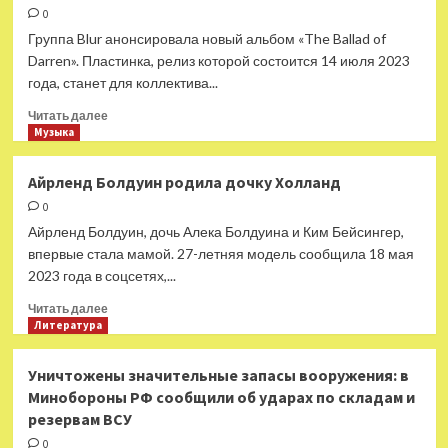
Кудрявцева
0
и
Группа Blur анонсировала новый альбом «The Ballad of
Сергей
Darren». Пластинка, релиз которой состоится 14 июля 2023
Трофимов
года, станет для коллектива...
Прочитать
Читать далее
больше
Музыка
о
Blur
Айрленд Болдуин родила дочку Холланд
возвращаются
0
с
первым
Айрленд Болдуин, дочь Алека Болдуина и Ким Бейсингер,
альбомом
впервые стала мамой. 27-летняя модель сообщила 18 мая
за
2023 года в соцсетях,...
восемь
лет
Прочитать
Читать далее
больше
Литература
о
Айрленд
Уничтожены значительные запасы вооружения: в
Болдуин
Минобороны РФ сообщили об ударах по складам и
родила
резервам ВСУ
дочку
Холланд
0