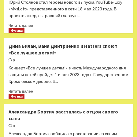
Юрий Стоянов стал героем нового выпуска YouTube-шоу
искусства
«МузLoft», представленного в сети 18 мая 2023 года. В
открылось
проекте актер, сыгравший главную...
в
Москве
Прочитать
Читать далее
больше
Музыка
о
Юрий
Дима Билан, Ваня Дмитриенко и Hatters споют
Стоянов
«Все лучшее детям!»
рассказал,
как
0
стал
Концерт «Все лучшее детям!» в честь Международного дня
вампиром,
защиты детей пройдет 1 июня 2023 года в Государственном
в
Кремлевском дворце. В...
новом
выпуске
Прочитать
Читать далее
«МузLoft»
больше
Музыка
о
Дима
Александра Бортич рассталась с отцом своего
Билан,
сына
Ваня
Дмитриенко
0
и
Александра Бортич сообщила о расставании со своим
Hatters