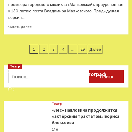
у
премьера городского мюзикла «Маяковский», приуроченная
россиян
к 130-летию поэта Владимира Маяковского. Предыдущая
версия...
Прочитать
Читать далее
больше
о
В
Пагинация
Театре
1
2
3
4
…
29
Далее
Луны
записей
состоялась
премьера
Театр
городского
Найти:
Ушёл из жизни театральный фотограф
мюзикла
Виктор Баженов
«Маяковский»
0
Театр
«Лес» Павловича продолжится
«актёрским трактатом» Бориса
Алексеева
0