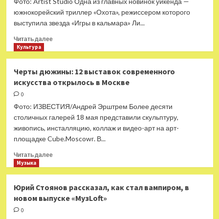
Фото: Artist Studio Одна из главных новинок уикенда —
большом
южнокорейский триллер «Охота», режиссером которого
городе»
выступила звезда «Игры в кальмара» Ли...
выйдет
в
Прочитать
Читать далее
июне
больше
Культура
о
Ушлая
Черты дюжины: 12 выставок современного
Корея:
искусства открылось в Москве
на
экраны
0
вышел
Фото: ИЗВЕСТИЯ/Андрей Эрштрем Более десяти
боевик
столичных галерей 18 мая представили скульптуру,
от
живопись, инсталляцию, коллаж и видео-арт на арт-
звезды
площадке Cube.Moscowг. В...
«Игры
в
Прочитать
Читать далее
кальмара»
больше
Музыка
о
Черты
Юрий Стоянов рассказал, как стал вампиром, в
дюжины:
новом выпуске «МузLoft»
12
выставок
0
современного