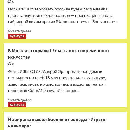
в
0
клипе
Попытки ЦРУ вербовать россиян путём размещения
пропагандистских видеороликов — провокация и часть
гибридной войны против РФ, заявил посол в Вашингтоне...
Прочитать
Читать далее
больше
Культура
о
«В
В Москве открыли 12 выставок современного
рамках
искусства
гибридной
войны»:
0
в
Фото: ИЗВЕСТИЯ/Андрей Эрштрем Более десяти
МИД
столичных галерей 18 мая представили скульптуру,
РФ
живопись, инсталляцию, коллаж и видео-арт на арт-
отреагировали
площадке Cube.Moscow. «Известия»...
на
ролик
Прочитать
Читать далее
ЦРУ
больше
Культура
для
о
вербовки
В
На экраны вышел боевик от звезды «Игры в
россиян
Москве
в
кальмара»
открыли
сети