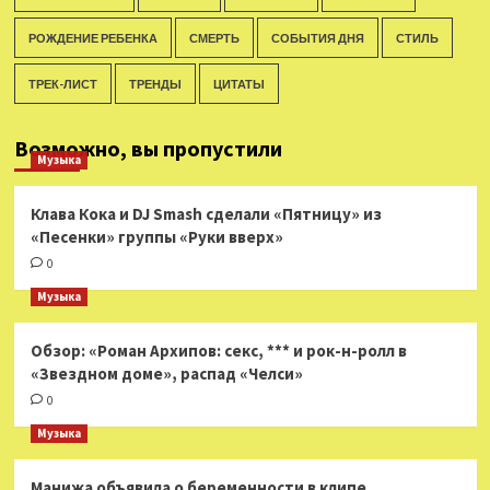
РОЖДЕНИЕ РЕБЕНКА
СМЕРТЬ
СОБЫТИЯ ДНЯ
СТИЛЬ
ТРЕК-ЛИСТ
ТРЕНДЫ
ЦИТАТЫ
Возможно, вы пропустили
Музыка
Клава Кока и DJ Smash сделали «Пятницу» из
«Песенки» группы «Руки вверх»
0
Музыка
Обзор: «Роман Архипов: секс, *** и рок-н-ролл в
«Звездном доме», распад «Челси»
0
Музыка
Манижа объявила о беременности в клипе