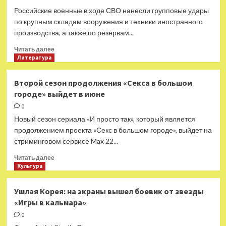
Российские военные в ходе СВО нанесли групповые удары
по крупным складам вооружения и техники иностранного
производства, а также по резервам...
Прочитать
Читать далее
больше
Литература
о
Уничтожены
Второй сезон продолжения «Секса в большом
значительные
городе» выйдет в июне
запасы
вооружения:
0
в
Новый сезон сериала «И просто так», который является
Минобороны
продолжением проекта «Секс в большом городе», выйдет на
РФ
стриминговом сервисе Max 22...
сообщили
об
Прочитать
Читать далее
ударах
больше
Культура
по
о
складам
Второй
Ушлая Корея: на экраны вышел боевик от звезды
и
сезон
«Игры в кальмара»
резервам
продолжения
ВСУ
«Секса
0
в