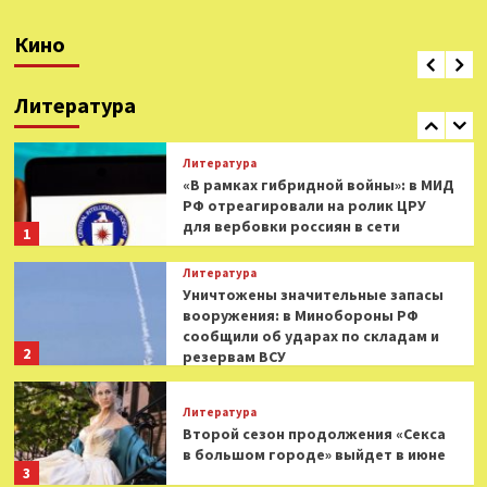
кинотеатров от «Фильм Про»
Кино
Литература
0
В Театре Луны состоялась
премьера городского мюзикла
Литература
«Маяковский»
5
Литература
«В рамках гибридной войны»: в МИД
РФ отреагировали на ролик ЦРУ
для вербовки россиян в сети
1
Литература
Уничтожены значительные запасы
вооружения: в Минобороны РФ
сообщили об ударах по складам и
2
резервам ВСУ
Литература
Второй сезон продолжения «Секса
в большом городе» выйдет в июне
3