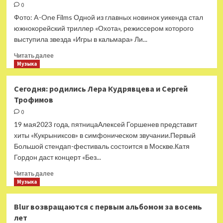
12
0
выставок
Фото: A-One Films Одной из главных новинок уикенда стал
современного
южнокорейский триллер «Охота», режиссером которого
искусства
выступила звезда «Игры в кальмара» Ли...
Прочитать
Читать далее
больше
Музыка
о
На
Сегодня: родились Лера Кудрявцева и Сергей
экраны
Трофимов
вышел
боевик
0
от
19 мая2023 года, пятницаАлексей Горшенев представит
звезды
хиты «Кукрыниксов» в симфоническом звучании.Первый
«Игры
Большой стендап-фестиваль состоится в Москве.Катя
в
Гордон даст концерт «Без...
кальмара»
Прочитать
Читать далее
больше
Музыка
о
Сегодня:
Blur возвращаются с первым альбомом за восемь
родились
лет
Лера