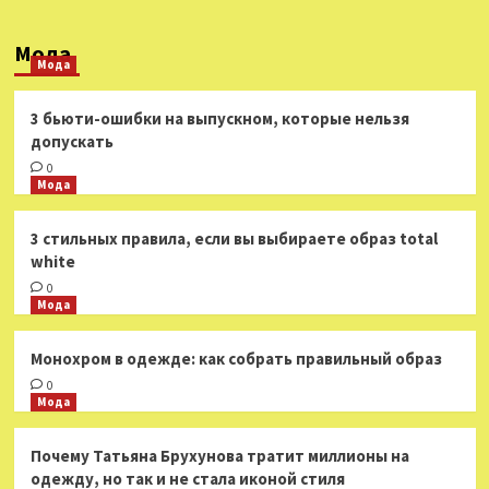
Литература
Мода
Мода
Стали известны самые популярные
выставки у россиян
4
3 бьюти-ошибки на выпускном, которые нельзя
допускать
Литература
0
В Театре Луны состоялась
Мода
премьера городского мюзикла
«Маяковский»
5
3 стильных правила, если вы выбираете образ total
white
Литература
0
«В рамках гибридной войны»: в МИД
Мода
РФ отреагировали на ролик ЦРУ
для вербовки россиян в сети
1
Монохром в одежде: как собрать правильный образ
0
Литература
Мода
Уничтожены значительные запасы
вооружения: в Минобороны РФ
сообщили об ударах по складам и
Почему Татьяна Брухунова тратит миллионы на
2
резервам ВСУ
одежду, но так и не стала иконой стиля