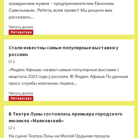
гражданским мужем – предпринимателем Евгением
споют
Савельевым.- Ребята, всем привет! Мы решили вам
«Все
рассказать,...
лучшее
детям!»
Прочитать
Читать далее
больше
Литература
о
Александра
Стали известны самые популярные выставки у
Бортич
россиян
рассталась
с
0
отцом
«Яндекс Афиша» назвал самые популярные выставки I
своего
квартала 2023 года у россиян. © Яндекс Афиша По данным
сына
пресс-службы компании, первое...
Прочитать
Читать далее
больше
Литература
о
Стали
В Театре Луны состоялась премьера городского
известны
мюзикла «Маяковский»
самые
популярные
0
выставки
На сцене Театра Луны на Малой Ордынке прошла