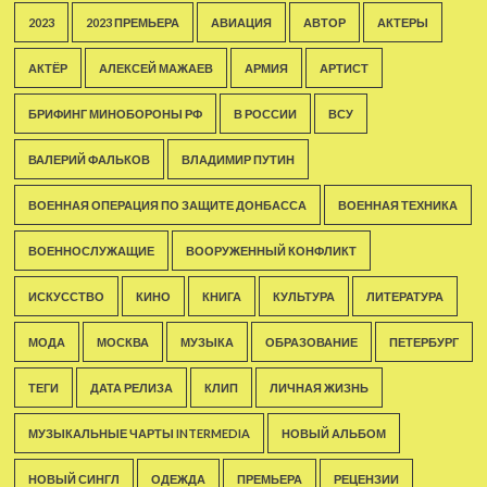
2023
2023 ПРЕМЬЕРА
АВИАЦИЯ
АВТОР
АКТЕРЫ
АКТЁР
АЛЕКСЕЙ МАЖАЕВ
АРМИЯ
АРТИСТ
БРИФИНГ МИНОБОРОНЫ РФ
В РОССИИ
ВСУ
ВАЛЕРИЙ ФАЛЬКОВ
ВЛАДИМИР ПУТИН
ВОЕННАЯ ОПЕРАЦИЯ ПО ЗАЩИТЕ ДОНБАССА
ВОЕННАЯ ТЕХНИКА
ВОЕННОСЛУЖАЩИЕ
ВООРУЖЕННЫЙ КОНФЛИКТ
ИСКУССТВО
КИНО
КНИГА
КУЛЬТУРА
ЛИТЕРАТУРА
МОДА
МОСКВА
МУЗЫКА
ОБРАЗОВАНИЕ
ПЕТЕРБУРГ
ТЕГИ
ДАТА РЕЛИЗА
КЛИП
ЛИЧНАЯ ЖИЗНЬ
МУЗЫКАЛЬНЫЕ ЧАРТЫ INTERMEDIA
НОВЫЙ АЛЬБОМ
НОВЫЙ СИНГЛ
ОДЕЖДА
ПРЕМЬЕРА
РЕЦЕНЗИИ