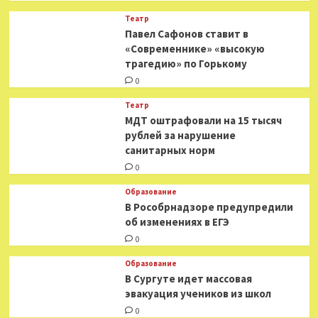
Театр
Павел Сафонов ставит в
«Современнике» «высокую
трагедию» по Горькому
0
Театр
МДТ оштрафовали на 15 тысяч
рублей за нарушение
санитарных норм
0
Образование
В Рособрнадзоре предупредили
об изменениях в ЕГЭ
0
Образование
В Сургуте идет массовая
эвакуация учеников из школ
0