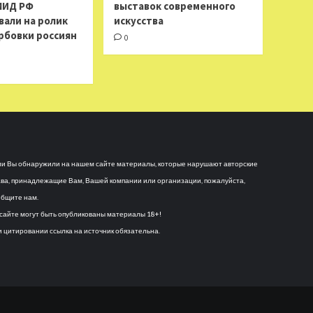
МИД РФ
выставок современного
вали на ролик
искусства
рбовки россиян
0
и Вы обнаружили на нашем сайте материалы, которые нарушают авторские
ва, принадлежащие Вам, Вашей компании или организации, пожалуйста,
бщите нам.
сайте могут быть опубликованы материалы 18+!
 цитировании ссылка на источник обязательна.