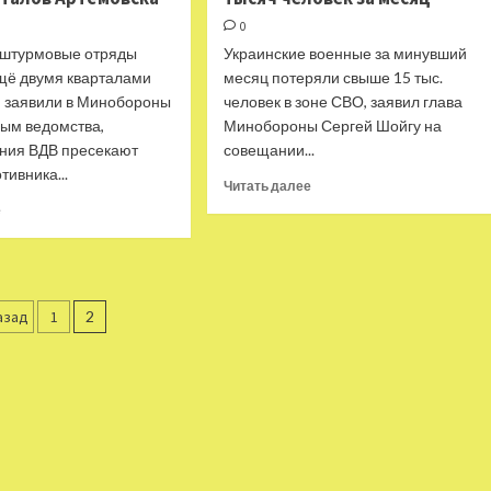
0
 штурмовые отряды
Украинские военные за минувший
щё двумя кварталами
месяц потеряли свыше 15 тыс.
, заявили в Минобороны
человек в зоне СВО, заявил глава
ным ведомства,
Минобороны Сергей Шойгу на
ния ВДВ пресекают
совещании...
тивника...
Прочитать
Читать далее
больше
Прочитать
е
о
больше
«Несмотря
о
на
«Продолжают
военную
уничтожение
агинация
помощь
противника»:
азад
1
2
со
в
аписей
стороны
МО
западных
РФ
стран»:
заявили
Шойгу
о
заявил
взятии
о
штурмовыми
потере
отрядами