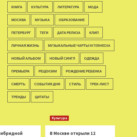
КНИГА
КУЛЬТУРА
ЛИТЕРАТУРА
МОДА
МОСКВА
МУЗЫКА
ОБРАЗОВАНИЕ
ПЕТЕРБУРГ
ТЕГИ
ДАТА РЕЛИЗА
КЛИП
ЛИЧНАЯ ЖИЗНЬ
МУЗЫКАЛЬНЫЕ ЧАРТЫ INTERMEDIA
НОВЫЙ АЛЬБОМ
НОВЫЙ СИНГЛ
ОДЕЖДА
ПРЕМЬЕРА
РЕЦЕНЗИИ
РОЖДЕНИЕ РЕБЕНКА
СМЕРТЬ
СОБЫТИЯ ДНЯ
СТИЛЬ
ТРЕК-ЛИСТ
ТРЕНДЫ
ЦИТАТЫ
Культура
 гибридной
В Москве открыли 12