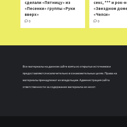
сделали «Пятницу» из
секс, *** и рок-
«Песенки» группы «Руки
«Звездном доме
вверх»
«Челси»
0
0
Все материалы на данном сайте взяты из открытых источников и
предоставляются исключительно в ознакомительных целях. Права на
материалы принадлежат их владельцам. Администрация сайта
ответственности за содержание материала не несет.