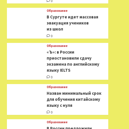
0
Образование
В Сургуте идет массовая
эвакуация учеников
из школ
0
Образование
«Ъ»: в России
приостановили сдачу
экзамена по английскому
языку IELTS
0
Образование
Назван минимальный срок
для обучения китайскому
языку с нуля
0
Образование
В России предложили