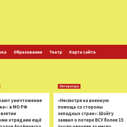
ыка
Образование
Театр
Карта сайта
Литература
жают уничтожение
«Несмотря на военную
ка»: в МО РФ
помощь со стороны
 взятии
западных стран»: Шойгу
ыми отрядами ещё
заявил о потере ВСУ более 15
рталов Артёмовска
тысяч человек за месяц