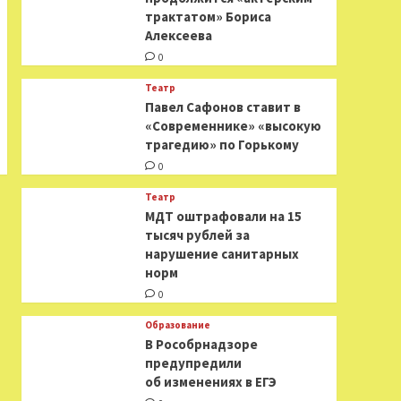
трактатом» Бориса
Алексеева
0
Театр
Павел Сафонов ставит в
«Современнике» «высокую
трагедию» по Горькому
0
Театр
МДТ оштрафовали на 15
тысяч рублей за
нарушение санитарных
норм
0
Образование
В Рособрнадзоре
предупредили
об изменениях в ЕГЭ