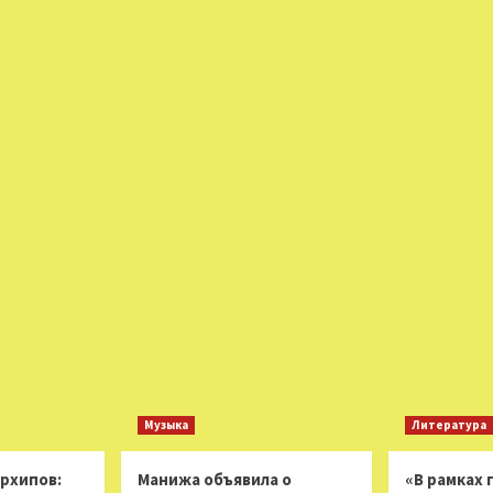
Музыка
Литература
Архипов:
Манижа объявила о
«В рамках