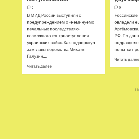
0
0
В МИД России выступили с
Российские
предупреждением о «неминуемо
овладели е
печальных последствиях»
Артёмовска
возможного контрнаступления
РФ. По дан
украинских войск. Как подчеркнул
подразделе
замглавы ведомства Михаил
попытки про
Галузин,...
Читать дале
Прочитать
Читать далее
больше
о
«Никаких
П
дивидендов
Н
ни
з
Киев,
ни
Запад
не
получат»:
в
МИД