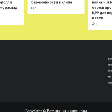
н-ролл в
беременности в клипе
войны»: в 
», распад
отреагиро
0
ЦРУ для ве
в сети
0
Есл
пра
соо
На 
При
Copyright © Все права защищены.