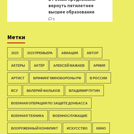
вернуть пятилетнее
высшее образование
0
Метки
2023
2023 ПРЕМЬЕРА
АВИАЦИЯ
АВТОР
АКТЕРЫ
АКТЁР
АЛЕКСЕЙ МАЖАЕВ
АРМИЯ
АРТИСТ
БРИФИНГ МИНОБОРОНЫ РФ
В РОССИИ
ВСУ
ВАЛЕРИЙ ФАЛЬКОВ
ВЛАДИМИР ПУТИН
ВОЕННАЯ ОПЕРАЦИЯ ПО ЗАЩИТЕ ДОНБАССА
ВОЕННАЯ ТЕХНИКА
ВОЕННОСЛУЖАЩИЕ
ВООРУЖЕННЫЙ КОНФЛИКТ
ИСКУССТВО
КИНО