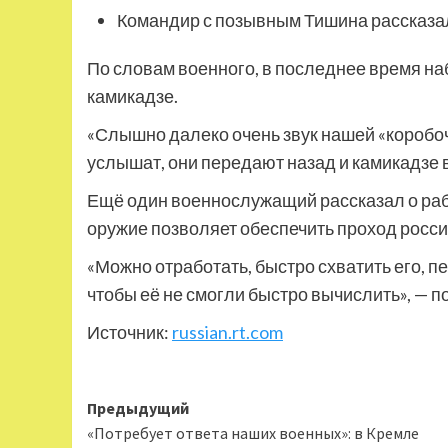
Командир с позывным Тишина рассказал
По словам военного, в последнее время на
камикадзе.
«Слышно далеко очень звук нашей «коробоч
услышат, они передают назад и камикадзе в
Ещё один военнослужащий рассказал о рабо
оружие позволяет обеспечить проход росси
«Можно отработать, быстро схватить его, п
чтобы её не смогли быстро вычислить», — п
Источник:
russian.rt.com
Навигация
Предыдущий
«Потребует ответа наших военных»: в Кремле
записи