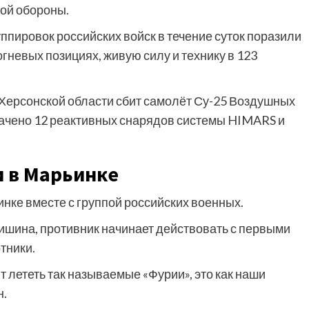
ой обороны.
ппировок российских войск в течение суток поразили
гневых позициях, живую силу и технику в 123
Херсонской области сбит самолёт Су-25 Воздушных
хвачено 12 реактивных снарядов системы HIMARS и
и в Марьинке
нке вместе с группой российских военных.
ишина, противник начинает действовать с первыми
тники.
т лететь так называемые «Фурии», это как наши
н.