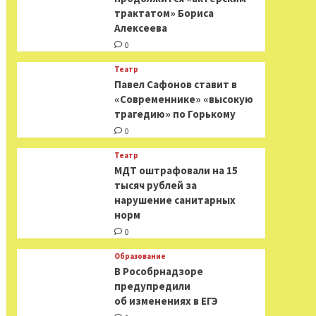
трактатом» Бориса
Алексеева
0
Театр
Павел Сафонов ставит в
«Современнике» «высокую
трагедию» по Горькому
0
Театр
МДТ оштрафовали на 15
тысяч рублей за
нарушение санитарных
норм
0
Образование
В Рособрнадзоре
предупредили
об изменениях в ЕГЭ