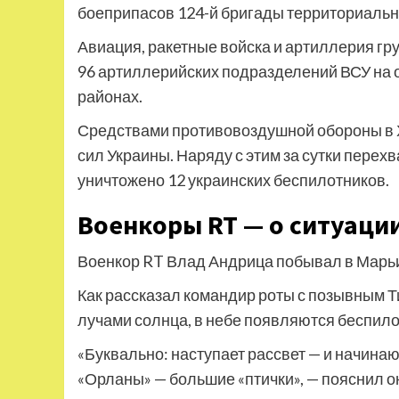
боеприпасов 124-й бригады территориальн
Авиация, ракетные войска и артиллерия гру
96 артиллерийских подразделений ВСУ на о
районах.
Средствами противовоздушной обороны в 
сил Украины. Наряду с этим за сутки пере
уничтожено 12 украинских беспилотников.
Военкоры RT — о ситуаци
Военкор RT Влад Андрица побывал в Марьи
Как рассказал командир роты с позывным Т
лучами солнца, в небе появляются беспило
«Буквально: наступает рассвет — и начинаю
«Орланы» — большие «птички», — пояснил о