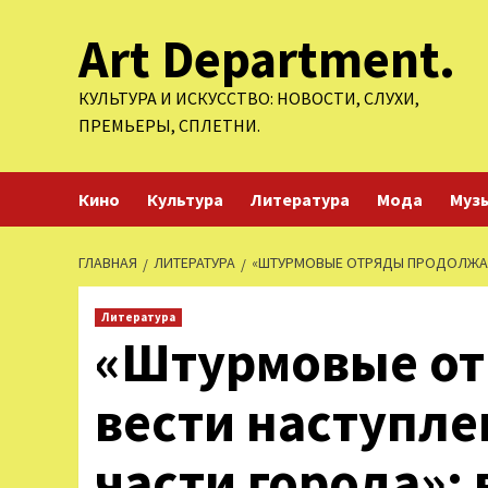
Перейти
Art Department.
к
содержимому
КУЛЬТУРА И ИСКУССТВО: НОВОСТИ, СЛУХИ,
ПРЕМЬЕРЫ, СПЛЕТНИ.
Кино
Культура
Литература
Мода
Муз
ГЛАВНАЯ
ЛИТЕРАТУРА
«ШТУРМОВЫЕ ОТРЯДЫ ПРОДОЛЖАЮТ
Литература
«Штурмовые о
вести наступле
части города»: