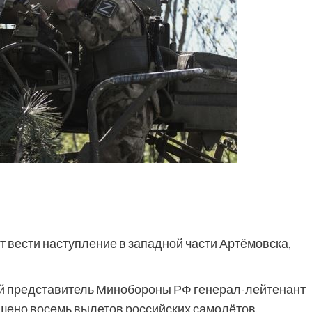
вести наступление в западной части Артёмовска,
й представитель Минобороны РФ генерал-лейтенант
ршено восемь вылетов российских самолётов,