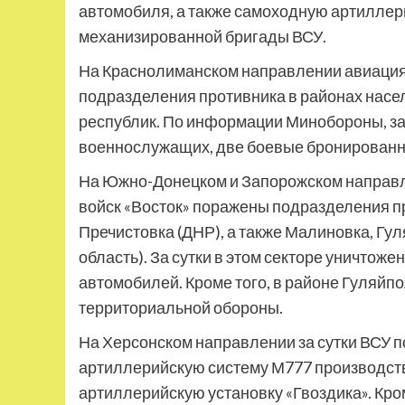
автомобиля, а также самоходную артиллери
механизированной бригады ВСУ.
На Краснолиманском направлении авиация 
подразделения противника в районах насе
республик. По информации Минобороны, за 
военнослужащих, две боевые бронированны
На Южно-Донецком и Запорожском направл
войск «Восток» поражены подразделения пр
Пречистовка (ДНР), а также Малиновка, Гу
область). За сутки в этом секторе уничтоже
автомобилей. Кроме того, в районе Гуляйп
территориальной обороны.
На Херсонском направлении за сутки ВСУ п
артиллерийскую систему М777 производств
артиллерийскую установку «Гвоздика». Кро