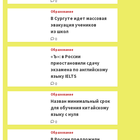
0
Образование
В Сургуте идет массовая
эвакуация учеников
из школ
0
Образование
«Ъ»: в России
приостановили сдачу
экзамена по английскому
языку IELTS
0
Образование
Назван минимальный срок
для обучения китайскому
языку с нуля
0
Образование
В России предложили