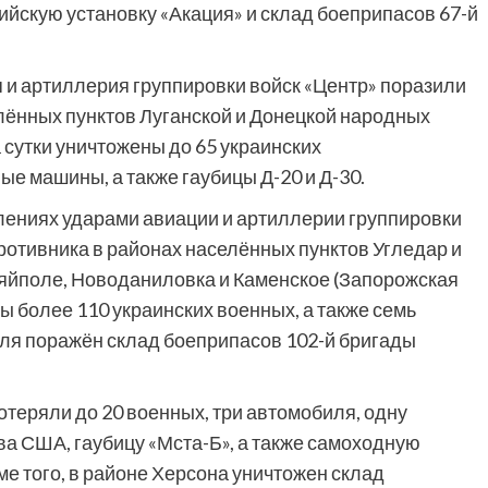
йскую установку «Акация» и склад боеприпасов 67-й
и артиллерия группировки войск «Центр» поразили
лённых пунктов Луганской и Донецкой народных
сутки уничтожены до 65 украинских
е машины, а также гаубицы Д-20 и Д-30.
ениях ударами авиации и артиллерии группировки
отивника в районах населённых пунктов Угледар и
ляйполе, Новоданиловка и Каменское (Запорожская
ны более 110 украинских военных, а также семь
оля поражён склад боеприпасов 102-й бригады
отеряли до 20 военных, три автомобиля, одну
а США, гаубицу «Мста-Б», а также самоходную
ме того, в районе Херсона уничтожен склад