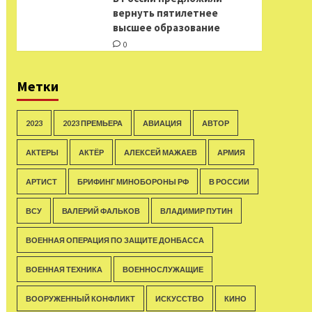
вернуть пятилетнее
высшее образование
0
Метки
2023
2023 ПРЕМЬЕРА
АВИАЦИЯ
АВТОР
АКТЕРЫ
АКТЁР
АЛЕКСЕЙ МАЖАЕВ
АРМИЯ
АРТИСТ
БРИФИНГ МИНОБОРОНЫ РФ
В РОССИИ
ВСУ
ВАЛЕРИЙ ФАЛЬКОВ
ВЛАДИМИР ПУТИН
ВОЕННАЯ ОПЕРАЦИЯ ПО ЗАЩИТЕ ДОНБАССА
ВОЕННАЯ ТЕХНИКА
ВОЕННОСЛУЖАЩИЕ
ВООРУЖЕННЫЙ КОНФЛИКТ
ИСКУССТВО
КИНО