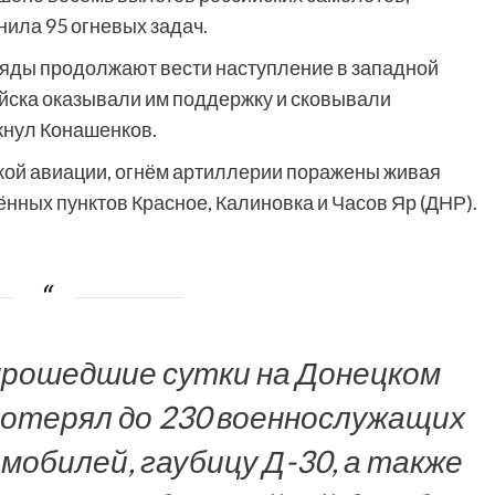
ила 95 огневых задач.
яды продолжают вести наступление в западной
йска оказывали им поддержку и сковывали
кнул Конашенков.
кой авиации, огнём артиллерии поражены живая
ённых пунктов Красное, Калиновка и Часов Яр (ДНР).
прошедшие сутки на Донецком
потерял до 230 военнослужащих
мобилей, гаубицу Д-30, а также