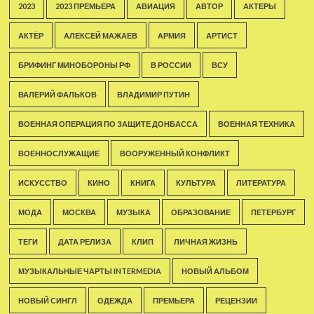
2023
2023 ПРЕМЬЕРА
АВИАЦИЯ
АВТОР
АКТЕРЫ
АКТЁР
АЛЕКСЕЙ МАЖАЕВ
АРМИЯ
АРТИСТ
БРИФИНГ МИНОБОРОНЫ РФ
В РОССИИ
ВСУ
ВАЛЕРИЙ ФАЛЬКОВ
ВЛАДИМИР ПУТИН
ВОЕННАЯ ОПЕРАЦИЯ ПО ЗАЩИТЕ ДОНБАССА
ВОЕННАЯ ТЕХНИКА
ВОЕННОСЛУЖАЩИЕ
ВООРУЖЕННЫЙ КОНФЛИКТ
ИСКУССТВО
КИНО
КНИГА
КУЛЬТУРА
ЛИТЕРАТУРА
МОДА
МОСКВА
МУЗЫКА
ОБРАЗОВАНИЕ
ПЕТЕРБУРГ
ТЕГИ
ДАТА РЕЛИЗА
КЛИП
ЛИЧНАЯ ЖИЗНЬ
МУЗЫКАЛЬНЫЕ ЧАРТЫ INTERMEDIA
НОВЫЙ АЛЬБОМ
НОВЫЙ СИНГЛ
ОДЕЖДА
ПРЕМЬЕРА
РЕЦЕНЗИИ