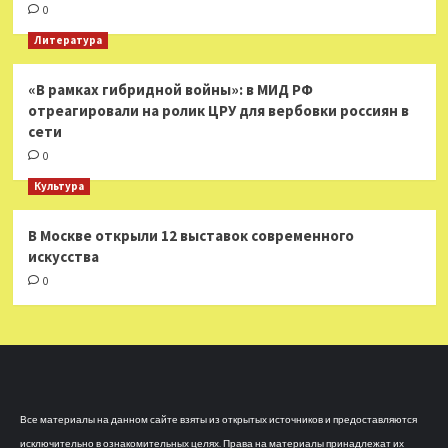
0
Литература
«В рамках гибридной войны»: в МИД РФ
отреагировали на ролик ЦРУ для вербовки россиян в
сети
0
Культура
В Москве открыли 12 выставок современного
искусства
0
Все материалы на данном сайте взяты из открытых источников и предоставляются
исключительно в ознакомительных целях. Права на материалы принадлежат их