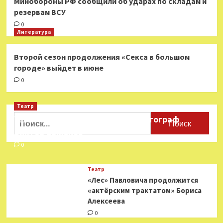
Минобороны РФ сообщили об ударах по складам и
резервам ВСУ
0
Литература
Второй сезон продолжения «Секса в большом
городе» выйдет в июне
0
Театр
Найти:
Ушёл из жизни театральный фотограф
Виктор Баженов
0
Театр
«Лес» Павловича продолжится
«актёрским трактатом» Бориса
Алексеева
0