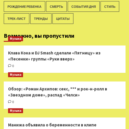
РОЖДЕНИЕ РЕБЕНКА
СМЕРТЬ
СОБЫТИЯ ДНЯ
СТИЛЬ
ТРЕК-ЛИСТ
ТРЕНДЫ
ЦИТАТЫ
Возможно, вы пропустили
Музыка
Клава Кока и DJ Smash сделали «Пятницу» из
«Песенки» группы «Руки вверх»
0
Музыка
Обзор: «Роман Архипов: секс, *** и рок-н-ролл в
«Звездном доме», распад «Челси»
0
Музыка
Манижа объявила о беременности в клипе