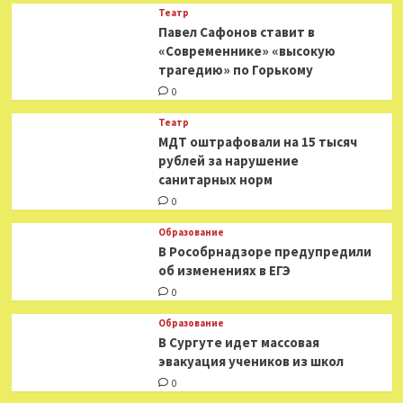
Театр
Павел Сафонов ставит в
«Современнике» «высокую
трагедию» по Горькому
0
Театр
МДТ оштрафовали на 15 тысяч
рублей за нарушение
санитарных норм
0
Образование
В Рособрнадзоре предупредили
об изменениях в ЕГЭ
0
Образование
В Сургуте идет массовая
эвакуация учеников из школ
0