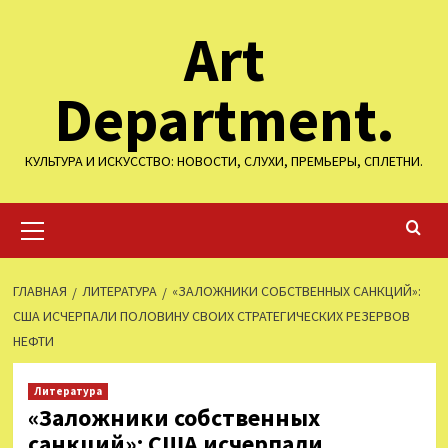
Перейти
Art
к
содержимому
Department.
КУЛЬТУРА И ИСКУССТВО: НОВОСТИ, СЛУХИ, ПРЕМЬЕРЫ, СПЛЕТНИ.
Основное
меню
ГЛАВНАЯ
ЛИТЕРАТУРА
«ЗАЛОЖНИКИ СОБСТВЕННЫХ САНКЦИЙ»:
США ИСЧЕРПАЛИ ПОЛОВИНУ СВОИХ СТРАТЕГИЧЕСКИХ РЕЗЕРВОВ
НЕФТИ
Литература
«Заложники собственных
санкций»: США исчерпали