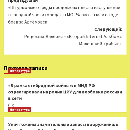
Навигация
Предыдущий
«Штурмовые отряды продолжают вести наступление
записи
в западной части города»: в МО РФ рассказали о ходе
боёв за Артёмовск
Следующий:
Рецензия: Валерия – «Второй Internet Альбом».
Маленький трибьют
Похожие записи
Литература
«В рамках гибридной войны»: в МИД РФ
отреагировали на ролик ЦРУ для вербовки россиян
в сети
0
Литература
Уничтожены значительные запасы вооружения: в