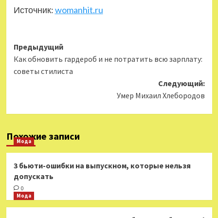
Источник:
womanhit.ru
Навигация
Предыдущий
Как обновить гардероб и не потратить всю зарплату:
записи
советы стилиста
Следующий:
Умер Михаил Хлебородов
Похожие записи
Мода
3 бьюти-ошибки на выпускном, которые нельзя
допускать
0
Мода