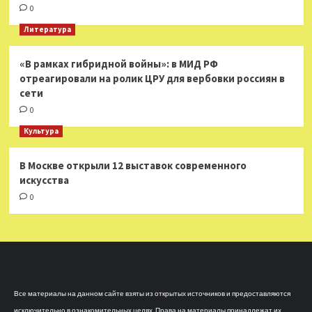
0
Литература
«В рамках гибридной войны»: в МИД РФ
отреагировали на ролик ЦРУ для вербовки россиян в
сети
0
Культура
В Москве открыли 12 выставок современного
искусства
0
Все материалы на данном сайте взяты из открытых источников и предоставляются
исключительно в ознакомительных целях. Права на материалы принадлежат их