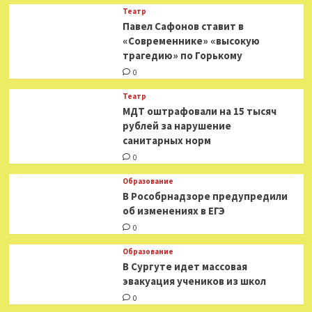
Театр
Павел Сафонов ставит в
«Современнике» «высокую
трагедию» по Горькому
0
Театр
МДТ оштрафовали на 15 тысяч
рублей за нарушение
санитарных норм
0
Образование
В Рособрнадзоре предупредили
об изменениях в ЕГЭ
0
Образование
В Сургуте идет массовая
эвакуация учеников из школ
0