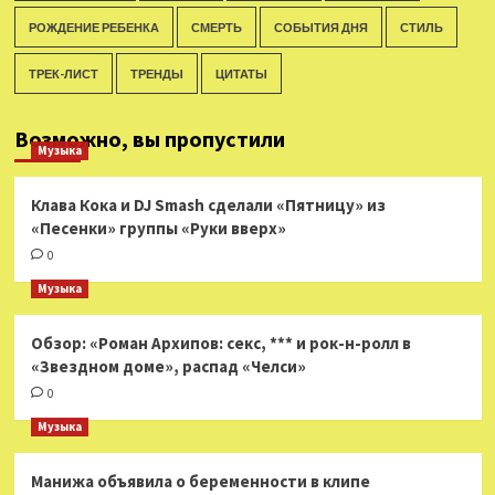
РОЖДЕНИЕ РЕБЕНКА
СМЕРТЬ
СОБЫТИЯ ДНЯ
СТИЛЬ
ТРЕК-ЛИСТ
ТРЕНДЫ
ЦИТАТЫ
Возможно, вы пропустили
Музыка
Клава Кока и DJ Smash сделали «Пятницу» из
«Песенки» группы «Руки вверх»
0
Музыка
Обзор: «Роман Архипов: секс, *** и рок-н-ролл в
«Звездном доме», распад «Челси»
0
Музыка
Манижа объявила о беременности в клипе