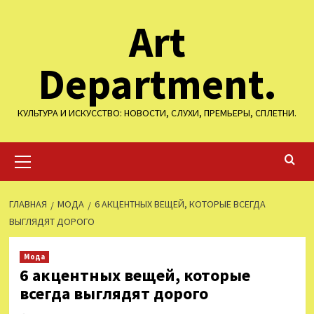
Перейти
Art
к
содержимому
Department.
КУЛЬТУРА И ИСКУССТВО: НОВОСТИ, СЛУХИ, ПРЕМЬЕРЫ, СПЛЕТНИ.
Основное
меню
ГЛАВНАЯ
МОДА
6 АКЦЕНТНЫХ ВЕЩЕЙ, КОТОРЫЕ ВСЕГДА
ВЫГЛЯДЯТ ДОРОГО
Мода
6 акцентных вещей, которые
всегда выглядят дорого