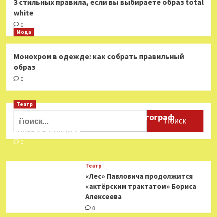
3 стильных правила, если вы выбираете образ total
white
0
Мода
Монохром в одежде: как собрать правильный
образ
0
Театр
Найти:
Ушёл из жизни театральный фотограф
Виктор Баженов
0
Театр
«Лес» Павловича продолжится
«актёрским трактатом» Бориса
Алексеева
0