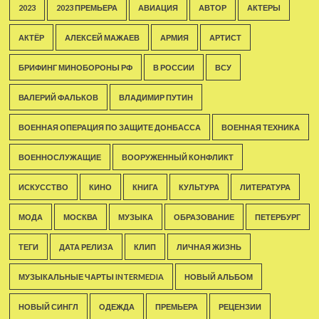
2023
2023 ПРЕМЬЕРА
АВИАЦИЯ
АВТОР
АКТЕРЫ
АКТЁР
АЛЕКСЕЙ МАЖАЕВ
АРМИЯ
АРТИСТ
БРИФИНГ МИНОБОРОНЫ РФ
В РОССИИ
ВСУ
ВАЛЕРИЙ ФАЛЬКОВ
ВЛАДИМИР ПУТИН
ВОЕННАЯ ОПЕРАЦИЯ ПО ЗАЩИТЕ ДОНБАССА
ВОЕННАЯ ТЕХНИКА
ВОЕННОСЛУЖАЩИЕ
ВООРУЖЕННЫЙ КОНФЛИКТ
ИСКУССТВО
КИНО
КНИГА
КУЛЬТУРА
ЛИТЕРАТУРА
МОДА
МОСКВА
МУЗЫКА
ОБРАЗОВАНИЕ
ПЕТЕРБУРГ
ТЕГИ
ДАТА РЕЛИЗА
КЛИП
ЛИЧНАЯ ЖИЗНЬ
МУЗЫКАЛЬНЫЕ ЧАРТЫ INTERMEDIA
НОВЫЙ АЛЬБОМ
НОВЫЙ СИНГЛ
ОДЕЖДА
ПРЕМЬЕРА
РЕЦЕНЗИИ