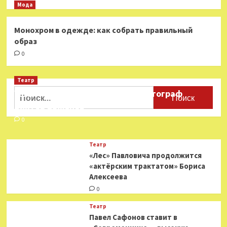
Мода
Монохром в одежде: как собрать правильный
образ
0
Театр
Найти:
Ушёл из жизни театральный фотограф
Виктор Баженов
0
Театр
«Лес» Павловича продолжится
«актёрским трактатом» Бориса
Алексеева
0
Театр
Павел Сафонов ставит в