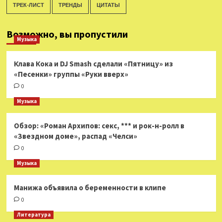
ТРЕК-ЛИСТ
ТРЕНДЫ
ЦИТАТЫ
Возможно, вы пропустили
Музыка
Клава Кока и DJ Smash сделали «Пятницу» из
«Песенки» группы «Руки вверх»
0
Музыка
Обзор: «Роман Архипов: секс, *** и рок-н-ролл в
«Звездном доме», распад «Челси»
0
Музыка
Манижа объявила о беременности в клипе
0
Литература