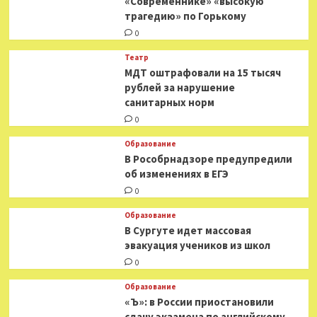
«Современнике» «высокую
трагедию» по Горькому
0
Театр
МДТ оштрафовали на 15 тысяч
рублей за нарушение
санитарных норм
0
Образование
В Рособрнадзоре предупредили
об изменениях в ЕГЭ
0
Образование
В Сургуте идет массовая
эвакуация учеников из школ
0
Образование
«Ъ»: в России приостановили
сдачу экзамена по английскому