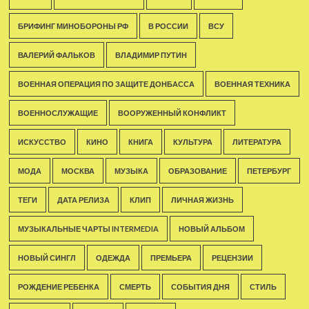
БРИФИНГ МИНОБОРОНЫ РФ
В РОССИИ
ВСУ
ВАЛЕРИЙ ФАЛЬКОВ
ВЛАДИМИР ПУТИН
ВОЕННАЯ ОПЕРАЦИЯ ПО ЗАЩИТЕ ДОНБАССА
ВОЕННАЯ ТЕХНИКА
ВОЕННОСЛУЖАЩИЕ
ВООРУЖЕННЫЙ КОНФЛИКТ
ИСКУССТВО
КИНО
КНИГА
КУЛЬТУРА
ЛИТЕРАТУРА
МОДА
МОСКВА
МУЗЫКА
ОБРАЗОВАНИЕ
ПЕТЕРБУРГ
ТЕГИ
ДАТА РЕЛИЗА
КЛИП
ЛИЧНАЯ ЖИЗНЬ
МУЗЫКАЛЬНЫЕ ЧАРТЫ INTERMEDIA
НОВЫЙ АЛЬБОМ
НОВЫЙ СИНГЛ
ОДЕЖДА
ПРЕМЬЕРА
РЕЦЕНЗИИ
РОЖДЕНИЕ РЕБЕНКА
СМЕРТЬ
СОБЫТИЯ ДНЯ
СТИЛЬ