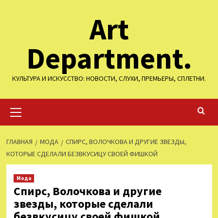
Перейти
Art
к
содержимому
Department.
КУЛЬТУРА И ИСКУССТВО: НОВОСТИ, СЛУХИ, ПРЕМЬЕРЫ, СПЛЕТНИ.
Основное
меню
ГЛАВНАЯ
МОДА
СПИРС, ВОЛОЧКОВА И ДРУГИЕ ЗВЕЗДЫ,
КОТОРЫЕ СДЕЛАЛИ БЕЗВКУСИЦУ СВОЕЙ ФИШКОЙ
Мода
Спирс, Волочкова и другие
звезды, которые сделали
безвкусицу своей фишкой