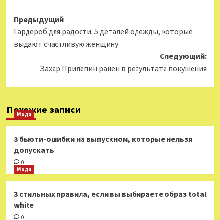
Навигация
Предыдущий
Гардероб для радости: 5 деталей одежды, которые
записи
выдают счастливую женщину
Следующий:
Захар Прилепин ранен в результате покушения
Похожие записи
Мода
3 бьюти-ошибки на выпускном, которые нельзя
допускать
0
Мода
3 стильных правила, если вы выбираете образ total
white
0