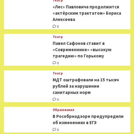
Театр
«Ржавчина»
«Лес» Павловича продолжится
«актёрским трактатом» Бориса
Алексеева
0
Театр
Павел Сафонов ставит в
«Современнике» «высокую
трагедию» по Горькому
0
Театр
МДТ оштрафовали на 15 тысяч
рублей за нарушение
санитарных норм
0
Образование
В Рособрнадзоре предупредили
об изменениях в ЕГЭ
0