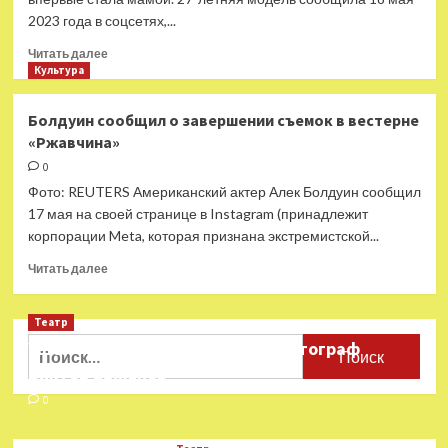
2023 года в соцсетях,...
Прочитать
Читать далее
больше
Культура
о
Айрленд
Болдуин сообщил о завершении съемок в вестерне
Болдуин
«Ржавчина»
родила
дочку
0
Холланд
Фото: REUTERS Американский актер Алек Болдуин сообщил
17 мая на своей странице в Instagram (принадлежит
корпорации Meta, которая признана экстремистской...
Прочитать
Читать далее
больше
о
Театр
Болдуин
сообщил
Найти:
Ушёл из жизни театральный фотограф
о
Виктор Баженов
завершении
съемок
0
в
вестерне