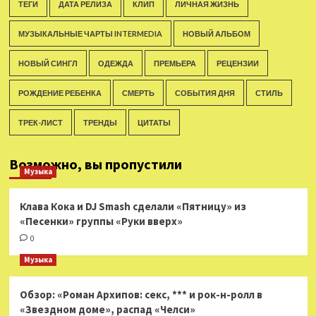
ТЕГИ
ДАТА РЕЛИЗА
КЛИП
ЛИЧНАЯ ЖИЗНЬ
МУЗЫКАЛЬНЫЕ ЧАРТЫ INTERMEDIA
НОВЫЙ АЛЬБОМ
НОВЫЙ СИНГЛ
ОДЕЖДА
ПРЕМЬЕРА
РЕЦЕНЗИИ
РОЖДЕНИЕ РЕБЕНКА
СМЕРТЬ
СОБЫТИЯ ДНЯ
СТИЛЬ
ТРЕК-ЛИСТ
ТРЕНДЫ
ЦИТАТЫ
Возможно, вы пропустили
Музыка
Клава Кока и DJ Smash сделали «Пятницу» из
«Песенки» группы «Руки вверх»
0
Музыка
Обзор: «Роман Архипов: секс, *** и рок-н-ролл в
«Звездном доме», распад «Челси»