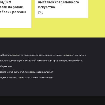
МИД РФ
выставок современного
вали на ролик
искусства
рбовки россиян
0
и Вы обнаружили на нашем сайте материалы, которые нарушают авторские
ва, принадлежащие Вам, Вашей компании или организации, пожалуйста,
бщите нам.
сайте могут быть опубликованы материалы 18+!
 цитировании ссылка на источник обязательна.