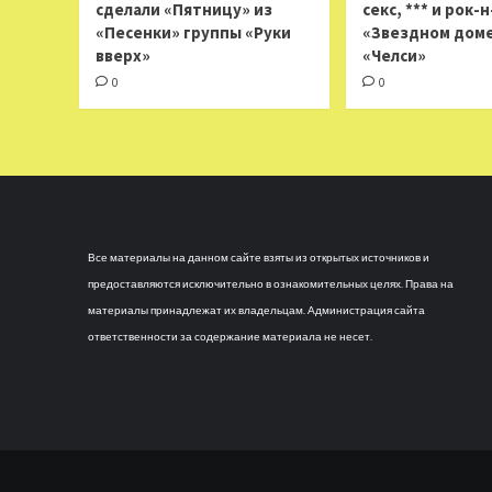
сделали «Пятницу» из
секс, *** и рок-
«Песенки» группы «Руки
«Звездном доме
вверх»
«Челси»
0
0
Все материалы на данном сайте взяты из открытых источников и
предоставляются исключительно в ознакомительных целях. Права на
материалы принадлежат их владельцам. Администрация сайта
ответственности за содержание материала не несет.