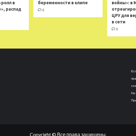
н-ролл в
беременности в клипе
войны»: в 
», распад
отреагиро
0
ЦРУ для ве
в сети
0
Есл
пра
соо
На 
При
Copyright © Все права защищены.