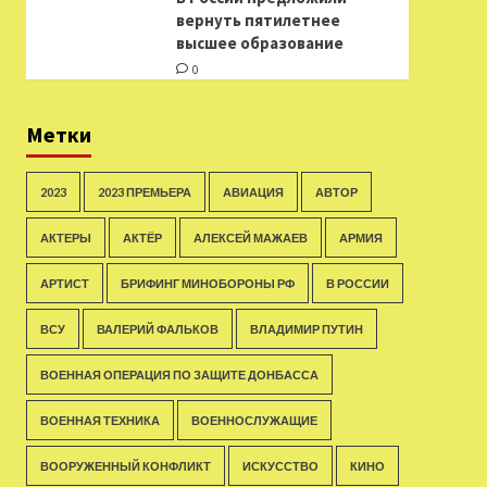
вернуть пятилетнее
высшее образование
0
Метки
2023
2023 ПРЕМЬЕРА
АВИАЦИЯ
АВТОР
АКТЕРЫ
АКТЁР
АЛЕКСЕЙ МАЖАЕВ
АРМИЯ
АРТИСТ
БРИФИНГ МИНОБОРОНЫ РФ
В РОССИИ
ВСУ
ВАЛЕРИЙ ФАЛЬКОВ
ВЛАДИМИР ПУТИН
ВОЕННАЯ ОПЕРАЦИЯ ПО ЗАЩИТЕ ДОНБАССА
ВОЕННАЯ ТЕХНИКА
ВОЕННОСЛУЖАЩИЕ
ВООРУЖЕННЫЙ КОНФЛИКТ
ИСКУССТВО
КИНО