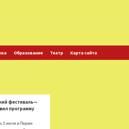
ыка
Образование
Театр
Карта сайта
кий фестиваль—
явил программу
о 2 июля в Перми