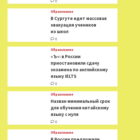
0
Образование
В Сургуте идет массовая
эвакуация учеников
из школ
0
Образование
«Ъ»: в России
приостановили сдачу
экзамена по английскому
языку IELTS
0
Образование
Назван минимальный срок
для обучения китайскому
языку с нуля
0
Образование
В России предложили