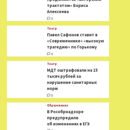
трактатом» Бориса
Алексеева
0
Театр
Павел Сафонов ставит в
«Современнике» «высокую
трагедию» по Горькому
0
Театр
МДТ оштрафовали на 15
тысяч рублей за
нарушение санитарных
норм
0
Образование
В Рособрнадзоре
предупредили
об изменениях в ЕГЭ