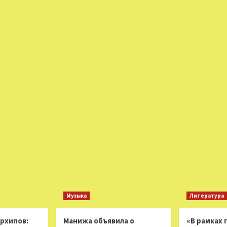
Музыка
Литература
Архипов:
Манижа объявила о
«В рамках