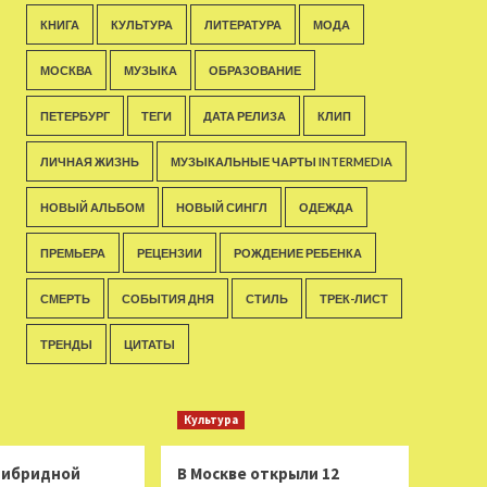
КНИГА
КУЛЬТУРА
ЛИТЕРАТУРА
МОДА
МОСКВА
МУЗЫКА
ОБРАЗОВАНИЕ
ПЕТЕРБУРГ
ТЕГИ
ДАТА РЕЛИЗА
КЛИП
ЛИЧНАЯ ЖИЗНЬ
МУЗЫКАЛЬНЫЕ ЧАРТЫ INTERMEDIA
НОВЫЙ АЛЬБОМ
НОВЫЙ СИНГЛ
ОДЕЖДА
ПРЕМЬЕРА
РЕЦЕНЗИИ
РОЖДЕНИЕ РЕБЕНКА
СМЕРТЬ
СОБЫТИЯ ДНЯ
СТИЛЬ
ТРЕК-ЛИСТ
ТРЕНДЫ
ЦИТАТЫ
Культура
 гибридной
В Москве открыли 12