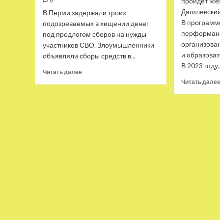
пройдёт М
0
Дягилевски
В Перми задержали троих
В программ
подозреваемых в хищении денег
перформанс
под предлогом сборов на нужды
организова
участников СВО. Злоумышленники
и образова
объявляли сборы средств в...
В 2023 году..
Прочитать
Читать далее
больше
Читать дале
о
«Оборот
превысил
7
млн
рублей»:
в
Перми
задержали
организаторов
фейковых
сборов
для
участников
СВО