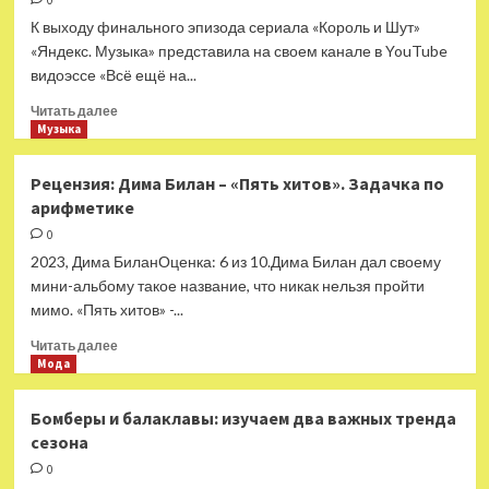
0
с
К выходу финального эпизода сериала «Король и Шут»
музыкой
«Яндекс. Музыка» представила на своем канале в YouTube
советского
видоэссе «Всё ещё на...
кинокомпозитора
Олега
Прочитать
Читать далее
Каравайчука
больше
Музыка
о
Андрей
Рецензия: Дима Билан – «Пять хитов». Задачка по
Князев,
арифметике
Игорь
«Панкер»
0
Гудков
2023, Дима БиланОценка: 6 из 10.Дима Билан дал своему
и
мини-альбому такое название, что никак нельзя пройти
Борис
мимо. «Пять хитов» -...
Барабанов
рассказали
Прочитать
Читать далее
о
больше
Мода
феномене
о
«Короля
Рецензия:
Бомберы и балаклавы: изучаем два важных тренда
и
Дима
сезона
Шута»
Билан
–
0
«Пять