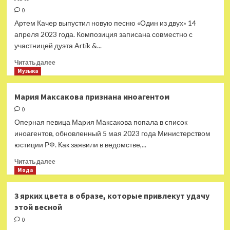
«Щенки:
0
хиты».
Артем Качер выпустил новую песню «Один из двух» 14
Эти
апреля 2023 года. Композиция записана совместно с
бабы
участницей дуэта Artik &...
заставят
тебя
Прочитать
Читать далее
сочинять
больше
Музыка
о
Артем
Мария Максакова признана иноагентом
Качер
0
спел
дуэтом
Оперная певица Мария Максакова попала в список
с
иноагентов, обновленный 5 мая 2023 года Министерством
новой
юстиции РФ. Как заявили в ведомстве,...
солисткой
Artik
Прочитать
Читать далее
&
больше
Мода
Asti
о
Мария
3 ярких цвета в образе, которые привлекут удачу
Максакова
этой весной
признана
иноагентом
0