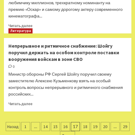
любимчику миллионов, трехкратному номинанту на
нарушаете:
премию «Оскар» и самому дорогому актеру современного
советы
кинематографа...
стилиста
Прочитать
Читать далее
больше
Литература
о
От
Непрерывное и ритмичное снабжение: Шойгу
классики
поручил держать на особом контроле поставки
до
вооружения войскам в зоне СВО
hobo:
как
0
менялся
Министр обороны РФ Сергей Шойгу поручил своему
стиль
заместителю Алексею Кузьменкову взять на особый
Джонни
контроль вопросы непрерывного и ритмичного снабжения
Деппа
российских...
за
60
Прочитать
Читать далее
лет
больше
о
Непрерывное
Пагинация
и
Назад
1
…
14
15
16
17
18
19
20
…
29
ритмичное