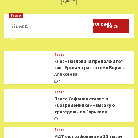
записей
Далее
снабжение:
Шойгу
поручил
Театр
держать
Найти:
Ушёл из жизни театральный фотограф
на
Виктор Баженов
особом
контроле
0
поставки
вооружения
Театр
войскам
«Лес» Павловича продолжится
в
зоне
«актёрским трактатом» Бориса
СВО
Алексеева
0
Театр
Павел Сафонов ставит в
«Современнике» «высокую
трагедию» по Горькому
0
Театр
МДТ оштрафовали на 15 тысяч