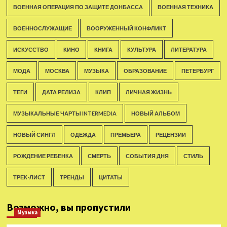
ВОЕННАЯ ОПЕРАЦИЯ ПО ЗАЩИТЕ ДОНБАССА
ВОЕННАЯ ТЕХНИКА
ВОЕННОСЛУЖАЩИЕ
ВООРУЖЕННЫЙ КОНФЛИКТ
ИСКУССТВО
КИНО
КНИГА
КУЛЬТУРА
ЛИТЕРАТУРА
МОДА
МОСКВА
МУЗЫКА
ОБРАЗОВАНИЕ
ПЕТЕРБУРГ
ТЕГИ
ДАТА РЕЛИЗА
КЛИП
ЛИЧНАЯ ЖИЗНЬ
МУЗЫКАЛЬНЫЕ ЧАРТЫ INTERMEDIA
НОВЫЙ АЛЬБОМ
НОВЫЙ СИНГЛ
ОДЕЖДА
ПРЕМЬЕРА
РЕЦЕНЗИИ
РОЖДЕНИЕ РЕБЕНКА
СМЕРТЬ
СОБЫТИЯ ДНЯ
СТИЛЬ
ТРЕК-ЛИСТ
ТРЕНДЫ
ЦИТАТЫ
Возможно, вы пропустили
Музыка