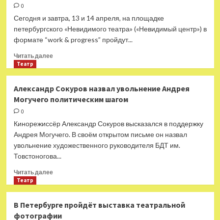
пункта
0
Часов
Сегодня и завтра, 13 и 14 апреля, на площадке
Яр
петербургского «Невидимого театра» («Невидимый центр») в
уничтожен
формате “work & progress” пройдут...
мост»:
российские
Прочитать
Читать далее
ВС
больше
Театр
сорвали
о
переброску
Олег
Александр Сокуров назвал увольнение Андрея
резервов
Рязанцев
Могучего политическим шагом
ВСУ
сыграет
в
у
0
Артёмовск
Серзина
Кинорежиссёр Александр Сокуров высказался в поддержку
«сокровенный
Андрея Могучего. В своём открытом письме он назвал
разговор»
увольнение художественного руководителя БДТ им.
по
Товстоногова...
Стешику
Прочитать
Читать далее
больше
Театр
о
Александр
В Петербурге пройдёт выставка театральной
Сокуров
фотографии
назвал