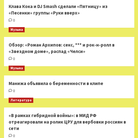
Клава Кока и DJ Smash сделали «Пятницу» из
«Песенки» группы «Руки вверх»
0
Музыка
Обзор: «Роман Архипов: секс, *** и рок-н-ролл в
«Звездном доме», распад «Челси»
0
Музыка
Манижа объявила о беременности в клипе
0
Литература
«В рамках гибридной войны»: в МИД РФ
отреагировали на ролик ЦРУ для вербовки россиян в
сети
0