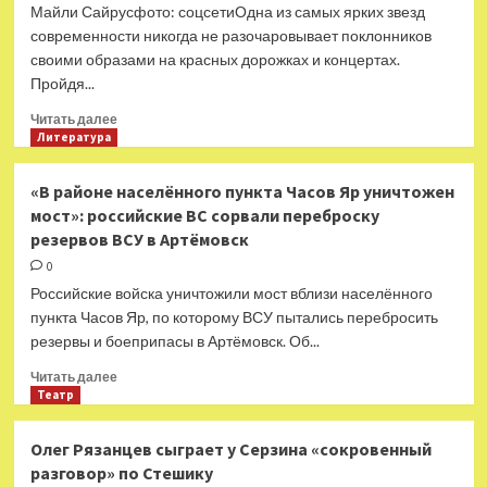
которые
Майли Сайрусфото: соцсетиОдна из самых ярких звезд
ненавидят
современности никогда не разочаровывает поклонников
мужчины
своими образами на красных дорожках и концертах.
Пройдя...
Прочитать
Читать далее
больше
Литература
о
4
«В районе населённого пункта Часов Яр уничтожен
вещи
мост»: российские ВС сорвали переброску
из
резервов ВСУ в Артёмовск
гардероба
Майли
0
Сайрус,
Российские войска уничтожили мост вблизи населённого
которые
пункта Часов Яр, по которому ВСУ пытались перебросить
стоит
резервы и боеприпасы в Артёмовск. Об...
украсть
в
Прочитать
Читать далее
свой
больше
Театр
о
«В
Олег Рязанцев сыграет у Серзина «сокровенный
районе
разговор» по Стешику
населённого