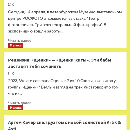
увольнение
0
Андрея
Сегодня, 14 апреля, в петербургском Музейно-выставочном
Могучего
центре РОСФОТО открывается выставка “Театр
политическим
фотогеничен. Три века театральной фотографии”. В
шагом
экспозиицию вошли работы...
Прочитать
Читать далее
больше
Музыка
о
В
Рецензия: «Щенки» — «Щенки: хиты». Эти бабы
Петербурге
заставят тебя сочинять
пройдёт
выставка
0
театральной
2023, We are communaОценка: 7 из 10.Сколько же хитов у
фотографии
группы «Щенки»? Беглый взгляд на трек-лист говорит о том,
что их...
Прочитать
Читать далее
больше
Музыка
о
Рецензия:
Артем Качер спел дуэтом с новой солисткой Artik &
«Щенки»
Asti
—