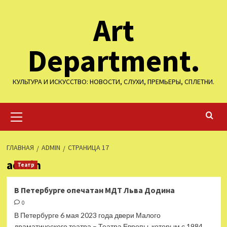
Перейти
Art
к
содержимому
Department.
КУЛЬТУРА И ИСКУССТВО: НОВОСТИ, СЛУХИ, ПРЕМЬЕРЫ, СПЛЕТНИ.
Основное
меню
ГЛАВНАЯ
ADMIN
СТРАНИЦА 17
admin
Театр
В Петербурге опечатан МДТ Льва Додина
0
В Петербурге 6 мая 2023 года двери Малого
драматического театра – Театра Европы, которым с 1984