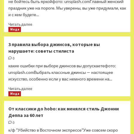
не бойтесь быть яркойфото: unsplash.comГлавный женский
праздник уже на пороге. Мы уверены, вы уже придумали, как
и с кем будете...
Прочитать
Читать далее
больше
Мода
о
3
3 правила выбора джинсов, которые вы
ярких
нарушаете: советы стилиста
цвета
в
0
образе,
какие ошибки при выборе джинсов вы допускаетефото:
которые
unsplash.comВыбрать классные джинсы — настоящее
привлекут
искусство, особенно если у вас немного времени на...
удачу
этой
Прочитать
Читать далее
весной
больше
Мода
о
3
От классики до hobo: как менялся стиль Джонни
правила
Деппа за 60 лет
выбора
джинсов,
0
которые
к/ф "Убийство в Восточном экспрессе"Уже совсем скоро
вы