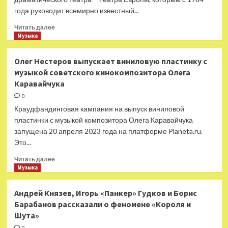
года руководит всемирно известный...
Прочитать
Читать далее
больше
Музыка
о
В
Олег Нестеров выпускает виниловую пластинку с
Петербурге
музыкой советского кинокомпозитора Олега
опечатан
Каравайчука
МДТ
Льва
0
Додина
Краудфандинговая кампания на выпуск виниловой
пластинки с музыкой композитора Олега Каравайчука
запущена 20 апреля 2023 года на платформе Planeta.ru.
Это...
Прочитать
Читать далее
больше
Музыка
о
Олег
Андрей Князев, Игорь «Панкер» Гудков и Борис
Нестеров
Барабанов рассказали о феномене «Короля и
выпускает
Шута»
виниловую
пластинку