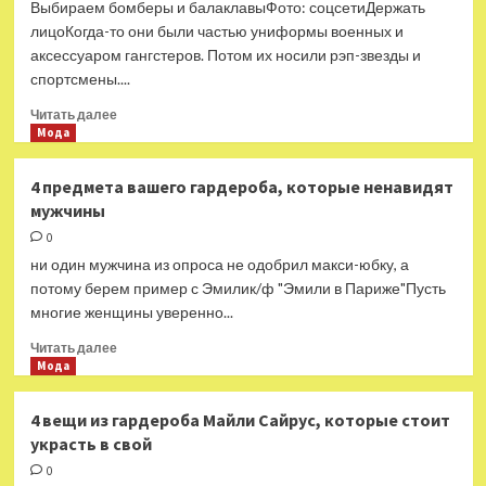
Выбираем бомберы и балаклавыФото: соцсетиДержать
хитов».
лицоКогда-то они были частью униформы военных и
Задачка
аксессуаром гангстеров. Потом их носили рэп-звезды и
по
спортсмены....
арифметике
Прочитать
Читать далее
больше
Мода
о
Бомберы
4 предмета вашего гардероба, которые ненавидят
и
мужчины
балаклавы:
изучаем
0
два
ни один мужчина из опроса не одобрил макси-юбку, а
важных
потому берем пример с Эмилик/ф "Эмили в Париже"Пусть
тренда
многие женщины уверенно...
сезона
Прочитать
Читать далее
больше
Мода
о
4
4 вещи из гардероба Майли Сайрус, которые стоит
предмета
украсть в свой
вашего
гардероба,
0