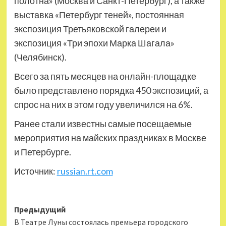
полотна» (Москва и Санкт-Петербург), а также
выставка «Петербург теней», постоянная
экспозиция Третьяковской галереи и
экспозиция «Три эпохи Марка Шагала»
(Челябинск).
Всего за пять месяцев на онлайн-площадке
было представлено порядка 450 экспозиций, а
спрос на них в этом году увеличился на 6%.
Ранее стали известны самые посещаемые
мероприятия на майских праздниках в Москве
и Петербурге.
Источник:
russian.rt.com
Навигация
Предыдущий
В Театре Луны состоялась премьера городского