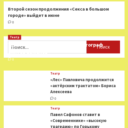
Второй сезон продолжения «Секса в большом
городе» выйдет в июне
0
Театр
Найти:
Ушёл из жизни театральный фотограф
Виктор Баженов
0
Театр
«Лес» Павловича продолжится
«актёрским трактатом» Бориса
Алексеева
0
Театр
Павел Сафонов ставит в
«Современнике» «высокую
трагедию» по Горькому