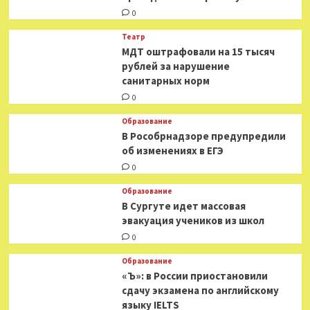
0
Театр
МДТ оштрафовали на 15 тысяч
рублей за нарушение
санитарных норм
0
Образование
В Рособрнадзоре предупредили
об изменениях в ЕГЭ
0
Образование
В Сургуте идет массовая
эвакуация учеников из школ
0
Образование
«Ъ»: в России приостановили
сдачу экзамена по английскому
языку IELTS