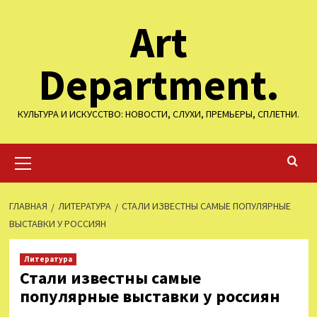
Перейти
Art
к
содержимому
Department.
КУЛЬТУРА И ИСКУССТВО: НОВОСТИ, СЛУХИ, ПРЕМЬЕРЫ, СПЛЕТНИ.
Основное
меню
ГЛАВНАЯ
ЛИТЕРАТУРА
СТАЛИ ИЗВЕСТНЫ САМЫЕ ПОПУЛЯРНЫЕ
ВЫСТАВКИ У РОССИЯН
Литература
Стали известны самые
популярные выставки у россиян