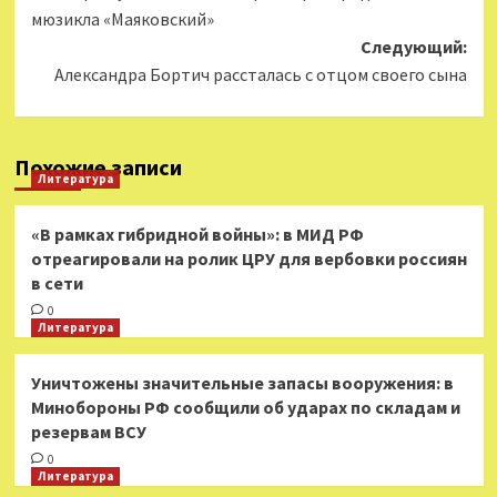
записи
мюзикла «Маяковский»
Следующий:
Александра Бортич рассталась с отцом своего сына
Похожие записи
Литература
«В рамках гибридной войны»: в МИД РФ
отреагировали на ролик ЦРУ для вербовки россиян
в сети
0
Литература
Уничтожены значительные запасы вооружения: в
Минобороны РФ сообщили об ударах по складам и
резервам ВСУ
0
Литература