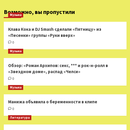
Возможно, вы пропустили
Музыка
Клава Кока и DJ Smash сделали «Пятницу» из
«Песенки» группы «Руки вверх»
0
Музыка
Обзор: «Роман Архипов: секс, *** и рок-н-ролл в
«Звездном доме», распад «Челси»
0
Музыка
Манижа объявила о беременности в клипе
0
Литература