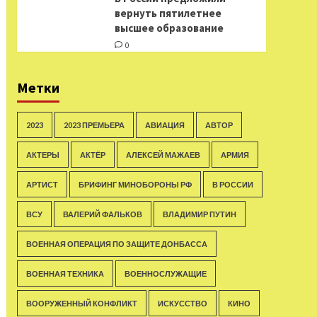
вернуть пятилетнее
высшее образование
0
Метки
2023
2023 ПРЕМЬЕРА
АВИАЦИЯ
АВТОР
АКТЕРЫ
АКТЁР
АЛЕКСЕЙ МАЖАЕВ
АРМИЯ
АРТИСТ
БРИФИНГ МИНОБОРОНЫ РФ
В РОССИИ
ВСУ
ВАЛЕРИЙ ФАЛЬКОВ
ВЛАДИМИР ПУТИН
ВОЕННАЯ ОПЕРАЦИЯ ПО ЗАЩИТЕ ДОНБАССА
ВОЕННАЯ ТЕХНИКА
ВОЕННОСЛУЖАЩИЕ
ВООРУЖЕННЫЙ КОНФЛИКТ
ИСКУССТВО
КИНО