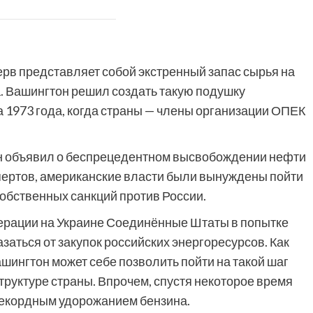
ерв представляет собой экстренный запас сырья на
а. Вашингтон решил создать такую подушку
 1973 года, когда страны — члены организации ОПЕК
н объявил о беспрецедентном высвобождении нефти
спертов, американские власти были вынуждены пойти
собственных санкций против России.
перации на Украине Соединённые Штаты в попытке
заться от закупок российских энергоресурсов. Как
шингтон может себе позволить пойти на такой шаг
руктуре страны. Впрочем, спустя некоторое время
рекордным удорожанием бензина.