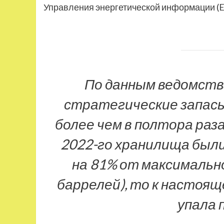
Управления энергетической информации (E
По данным ведомства
стратегические запас
более чем в полтора раза
2022-го хранилища был
на 81% от максимально
баррелей), то к настоя
упала 