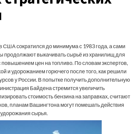
и
 США сократился до минимума с 1983 года, а сами
ны продолжают выкачивать сырьё из хранилищ для
 повышением цен на топливо. По словам экспертов,
й и удорожанием горючего после того, как решили
сурсов у России. В попытке получить дополнительную
инистрация Байдена стремится увеличить
изировать стоимость бензина на заправках, считают
ков, планам Вашингтона могут помешать действия
 удорожания сырья.