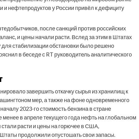
ти и нефтепродуктов у России привёл к дефициту
тедобытчиков, после санкций против российских
ланс, и цены начали расти. Вслед за этим в Штатах
у для стабилизации обстановки было решено
пояснил в беседе с RT руководитель аналитического
т
нировало завершить откачку сырья из хранилищ к
Вашингтоном мер, а также на фоне одновременного
началу 2023-го стоимость бензина в стране
е менее в апреле текущего года нефть на глобальном
 стали расти и цены на горючее в США,
е Штаты продолжили опустошать свои запасы.