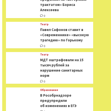
трактатом» Бориса
Алексеева
0
Театр
Павел Сафонов ставит в
«Современнике» «высокую
трагедию» по Горькому
0
Театр
МДТ оштрафовали на 15
тысяч рублей за
нарушение санитарных
норм
0
Образование
В Рособрнадзоре
предупредили
об изменениях в ЕГЭ