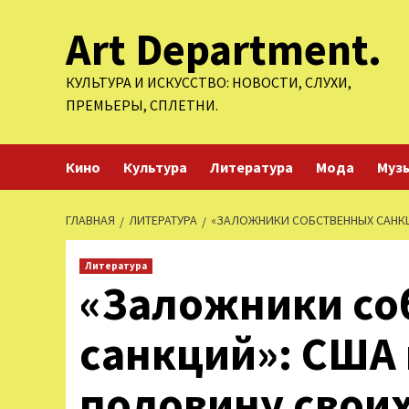
Перейти
Art Department.
к
содержимому
КУЛЬТУРА И ИСКУССТВО: НОВОСТИ, СЛУХИ,
ПРЕМЬЕРЫ, СПЛЕТНИ.
Кино
Культура
Литература
Мода
Муз
ГЛАВНАЯ
ЛИТЕРАТУРА
«ЗАЛОЖНИКИ СОБСТВЕННЫХ САНКЦ
Литература
«Заложники со
санкций»: США
половину своих