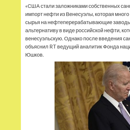
«США стали заложниками собственных санкц
импорт нефти из Венесуэлы, которая мног
сырья на нефтеперерабатывающие заводы 
альтернативу в виде российской нефти, кот
венесуэльскую. Однако после введения са
объяснил RT ведущий аналитик Фонда наци
Юшков.