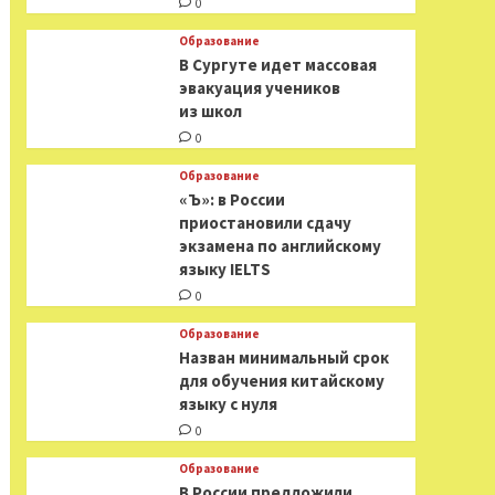
0
Образование
В Сургуте идет массовая
эвакуация учеников
из школ
0
Образование
«Ъ»: в России
приостановили сдачу
экзамена по английскому
языку IELTS
0
Образование
Назван минимальный срок
для обучения китайскому
языку с нуля
0
Образование
В России предложили