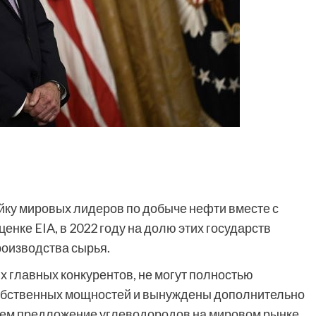
йку мировых лидеров по добыче нефти вместе с
енке EIA, в 2022 году на долю этих государств
оизводства сырья.
их главных конкурентов, не могут полностью
 собственных мощностей и вынуждены дополнительно
 тем предложение углеводородов на мировом рынке