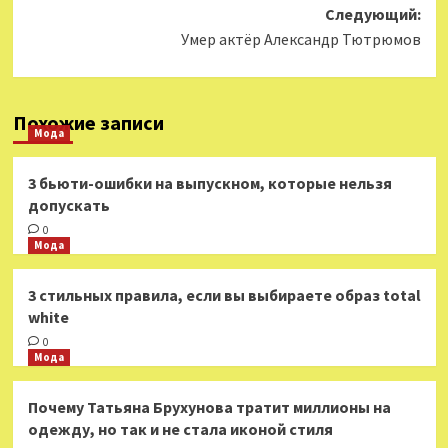
Следующий:
Умер актёр Александр Тютрюмов
Похожие записи
Мода
3 бьюти-ошибки на выпускном, которые нельзя
допускать
0
Мода
3 стильных правила, если вы выбираете образ total
white
0
Мода
Почему Татьяна Брухунова тратит миллионы на
одежду, но так и не стала иконой стиля