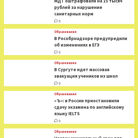
МДТ оштрафовали на 15 тысяч
рублей за нарушение
санитарных норм
0
Образование
В Рособрнадзоре предупредили
об изменениях в ЕГЭ
0
Образование
В Сургуте идет массовая
эвакуация учеников из школ
0
Образование
«Ъ»: в России приостановили
сдачу экзамена по английскому
языку IELTS
0
Образование