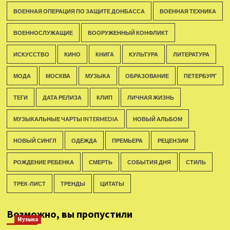
ВОЕННАЯ ОПЕРАЦИЯ ПО ЗАЩИТЕ ДОНБАССА
ВОЕННАЯ ТЕХНИКА
ВОЕННОСЛУЖАЩИЕ
ВООРУЖЕННЫЙ КОНФЛИКТ
ИСКУССТВО
КИНО
КНИГА
КУЛЬТУРА
ЛИТЕРАТУРА
МОДА
МОСКВА
МУЗЫКА
ОБРАЗОВАНИЕ
ПЕТЕРБУРГ
ТЕГИ
ДАТА РЕЛИЗА
КЛИП
ЛИЧНАЯ ЖИЗНЬ
МУЗЫКАЛЬНЫЕ ЧАРТЫ INTERMEDIA
НОВЫЙ АЛЬБОМ
НОВЫЙ СИНГЛ
ОДЕЖДА
ПРЕМЬЕРА
РЕЦЕНЗИИ
РОЖДЕНИЕ РЕБЕНКА
СМЕРТЬ
СОБЫТИЯ ДНЯ
СТИЛЬ
ТРЕК-ЛИСТ
ТРЕНДЫ
ЦИТАТЫ
Возможно, вы пропустили
Музыка