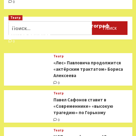
0
Театр
Найти:
Ушёл из жизни театральный фотограф
Виктор Баженов
0
Театр
«Лес» Павловича продолжится
«актёрским трактатом» Бориса
Алексеева
0
Театр
Павел Сафонов ставит в
«Современнике» «высокую
трагедию» по Горькому
0
Театр