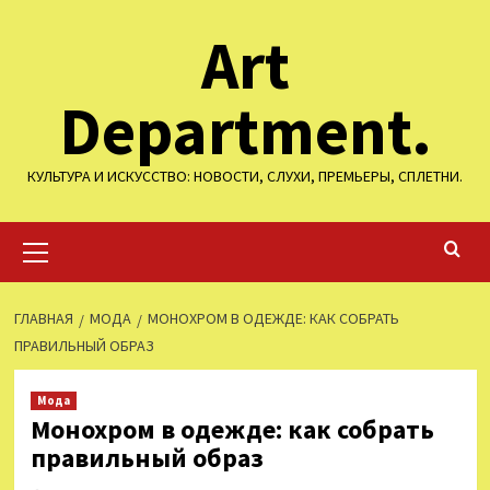
Перейти
Art
к
содержимому
Department.
КУЛЬТУРА И ИСКУССТВО: НОВОСТИ, СЛУХИ, ПРЕМЬЕРЫ, СПЛЕТНИ.
Основное
меню
ГЛАВНАЯ
МОДА
МОНОХРОМ В ОДЕЖДЕ: КАК СОБРАТЬ
ПРАВИЛЬНЫЙ ОБРАЗ
Мода
Монохром в одежде: как собрать
правильный образ