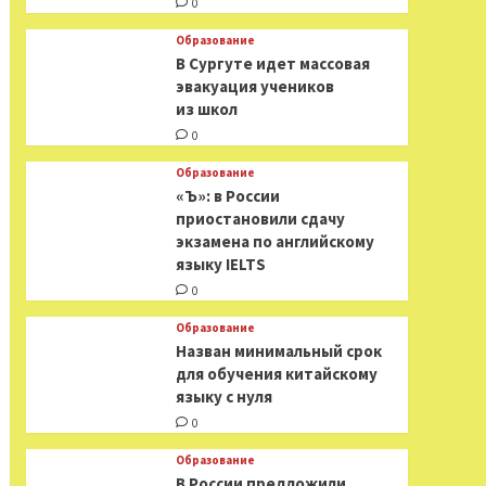
0
Образование
В Сургуте идет массовая
эвакуация учеников
из школ
0
Образование
«Ъ»: в России
приостановили сдачу
экзамена по английскому
языку IELTS
0
Образование
Назван минимальный срок
для обучения китайскому
языку с нуля
0
Образование
В России предложили