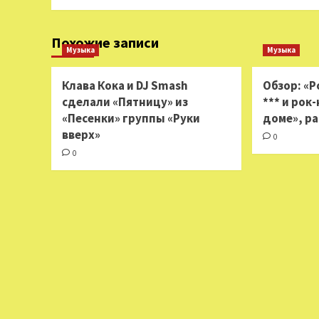
Похожие записи
Музыка
Музыка
Клава Кока и DJ Smash
Обзор: «Р
сделали «Пятницу» из
*** и рок
«Песенки» группы «Руки
доме», р
вверх»
0
0