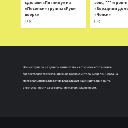
сделали «Пятницу» из
секс, *** и рок-
«Песенки» группы «Руки
«Звездном доме
вверх»
«Челси»
0
0
Все материалы на данном сайте взяты из открытых источников и
предоставляются исключительно в ознакомительных целях. Права на
материалы принадлежат их владельцам. Администрация сайта
ответственности за содержание материала не несет.