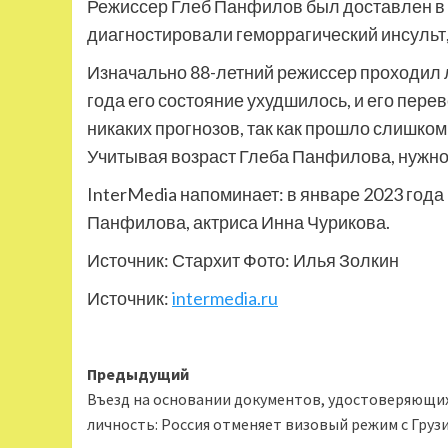
Режиссер Глеб Панфилов был доставлен в
диагностировали геморрагический инсульт,
Изначально 88-летний режиссер проходил ле
года его состояние ухудшилось, и его
перев
никаких прогнозов, так как прошло слишко
Учитывая возраст Глеба Панфилова, нужно 
InterMedia напоминает: в январе 2023 года 
Панфилова, актриса Инна Чурикова.
Источник: Стархит Фото: Илья Золкин
Источник:
intermedia.ru
Навигация
Предыдущий
Въезд на основании документов, удостоверяющи
записи
личность: Россия отменяет визовый режим с Груз