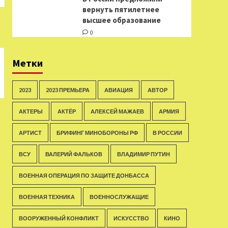
вернуть пятилетнее
высшее образование
0
Метки
2023
2023 ПРЕМЬЕРА
АВИАЦИЯ
АВТОР
АКТЕРЫ
АКТЁР
АЛЕКСЕЙ МАЖАЕВ
АРМИЯ
АРТИСТ
БРИФИНГ МИНОБОРОНЫ РФ
В РОССИИ
ВСУ
ВАЛЕРИЙ ФАЛЬКОВ
ВЛАДИМИР ПУТИН
ВОЕННАЯ ОПЕРАЦИЯ ПО ЗАЩИТЕ ДОНБАССА
ВОЕННАЯ ТЕХНИКА
ВОЕННОСЛУЖАЩИЕ
ВООРУЖЕННЫЙ КОНФЛИКТ
ИСКУССТВО
КИНО