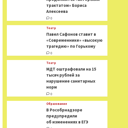
трактатом» Бориса
Алексеева
0
Театр
Павел Сафонов ставит в
«Современнике» «высокую
трагедию» по Горькому
0
Театр
МДТ оштрафовали на 15
тысяч рублей за
нарушение санитарных
норм
0
Образование
В Рособрнадзоре
предупредили
об изменениях в ЕГЭ