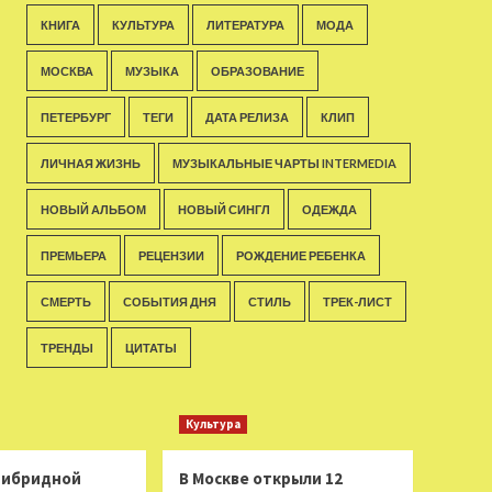
КНИГА
КУЛЬТУРА
ЛИТЕРАТУРА
МОДА
МОСКВА
МУЗЫКА
ОБРАЗОВАНИЕ
ПЕТЕРБУРГ
ТЕГИ
ДАТА РЕЛИЗА
КЛИП
ЛИЧНАЯ ЖИЗНЬ
МУЗЫКАЛЬНЫЕ ЧАРТЫ INTERMEDIA
НОВЫЙ АЛЬБОМ
НОВЫЙ СИНГЛ
ОДЕЖДА
ПРЕМЬЕРА
РЕЦЕНЗИИ
РОЖДЕНИЕ РЕБЕНКА
СМЕРТЬ
СОБЫТИЯ ДНЯ
СТИЛЬ
ТРЕК-ЛИСТ
ТРЕНДЫ
ЦИТАТЫ
Культура
 гибридной
В Москве открыли 12