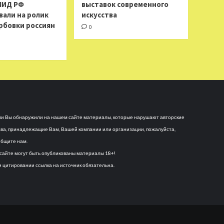
МИД РФ
выставок современного
вали на ролик
искусства
рбовки россиян
0
и Вы обнаружили на нашем сайте материалы, которые нарушают авторские
ва, принадлежащие Вам, Вашей компании или организации, пожалуйста,
бщите нам.
сайте могут быть опубликованы материалы 18+!
 цитировании ссылка на источник обязательна.