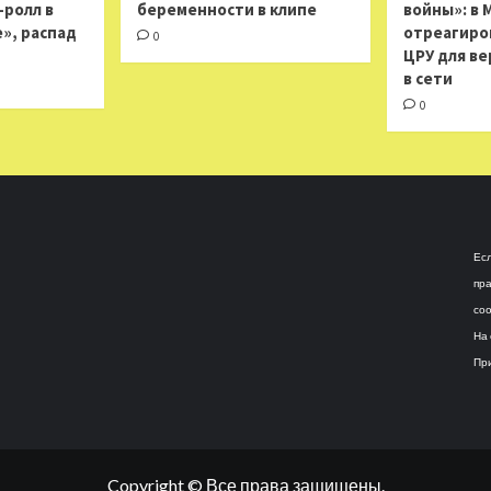
н-ролл в
беременности в клипе
войны»: в 
», распад
отреагиро
0
ЦРУ для ве
в сети
0
Есл
пра
соо
На 
При
Copyright © Все права защищены.