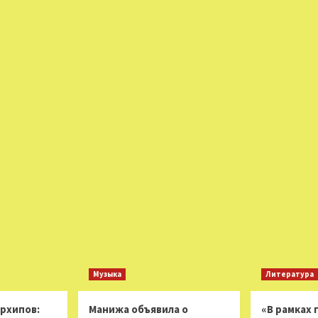
Музыка
Литература
Архипов:
Манижа объявила о
«В рамках