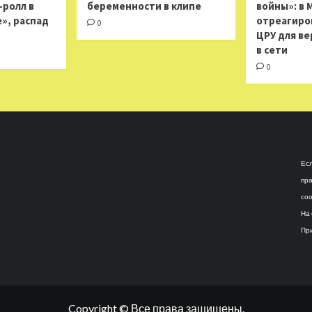
н-ролл в
беременности в клипе
войны»: в 
», распад
отреагиро
0
ЦРУ для ве
в сети
0
Есл
пра
соо
На 
При
Copyright © Все права защищены.