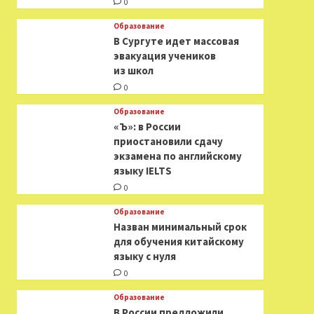
0
Образование
В Сургуте идет массовая
эвакуация учеников
из школ
0
Образование
«Ъ»: в России
приостановили сдачу
экзамена по английскому
языку IELTS
0
Образование
Назван минимальный срок
для обучения китайскому
языку с нуля
0
Образование
В России предложили