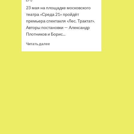
0
23 мая на площадке московского
театра «Среда 21» пройдёт
премьера спектакля «Лес. Трактат».
Авторы постановки — Александр
Плотников и Борис...
Прочитать
Читать далее
больше
о
«Лес»
Павловича
продолжится
«актёрским
трактатом»
Бориса
Алексеева