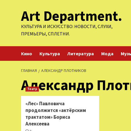
Перейти
Art Department.
к
содержимому
КУЛЬТУРА И ИСКУССТВО: НОВОСТИ, СЛУХИ,
ПРЕМЬЕРЫ, СПЛЕТНИ.
Кино
Культура
Литература
Мода
Муз
ГЛАВНАЯ
АЛЕКСАНДР ПЛОТНИКОВ
Александр Плот
Театр
«Лес» Павловича
продолжится «актёрским
трактатом» Бориса
Алексеева