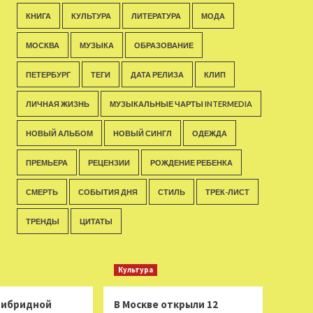
КНИГА
КУЛЬТУРА
ЛИТЕРАТУРА
МОДА
МОСКВА
МУЗЫКА
ОБРАЗОВАНИЕ
ПЕТЕРБУРГ
ТЕГИ
ДАТА РЕЛИЗА
КЛИП
ЛИЧНАЯ ЖИЗНЬ
МУЗЫКАЛЬНЫЕ ЧАРТЫ INTERMEDIA
НОВЫЙ АЛЬБОМ
НОВЫЙ СИНГЛ
ОДЕЖДА
ПРЕМЬЕРА
РЕЦЕНЗИИ
РОЖДЕНИЕ РЕБЕНКА
СМЕРТЬ
СОБЫТИЯ ДНЯ
СТИЛЬ
ТРЕК-ЛИСТ
ТРЕНДЫ
ЦИТАТЫ
Культура
 гибридной
В Москве открыли 12