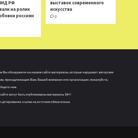
МИД РФ
выставок современного
вали на ролик
искусства
рбовки россиян
0
и Вы обнаружили на нашем сайте материалы, которые нарушают авторские
ва, принадлежащие Вам, Вашей компании или организации, пожалуйста,
бщите нам.
сайте могут быть опубликованы материалы 18+!
 цитировании ссылка на источник обязательна.