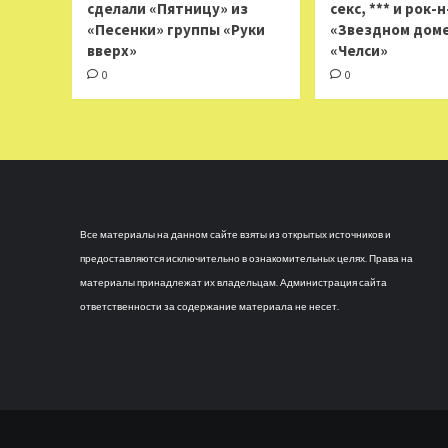
сделали «Пятницу» из
секс, *** и рок-
«Песенки» группы «Руки
«Звездном доме
вверх»
«Челси»
0
0
Все материалы на данном сайте взяты из открытых источников и
предоставляются исключительно в ознакомительных целях. Права на
материалы принадлежат их владельцам. Администрация сайта
ответственности за содержание материала не несет.