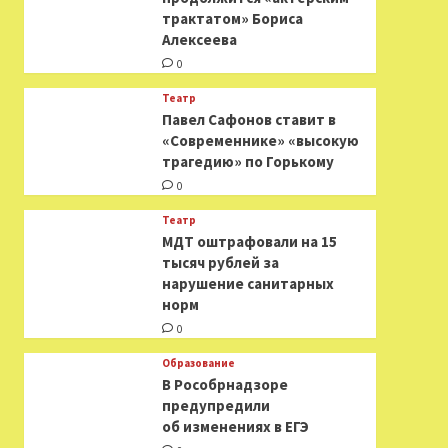
трактатом» Бориса
Алексеева
0
Театр
Павел Сафонов ставит в
«Современнике» «высокую
трагедию» по Горькому
0
Театр
МДТ оштрафовали на 15
тысяч рублей за
нарушение санитарных
норм
0
Образование
В Рособрнадзоре
предупредили
об изменениях в ЕГЭ