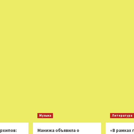
Музыка
Литература
Архипов:
Манижа объявила о
«В рамках