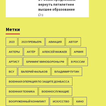
вернуть пятилетнее
высшее образование
0
Метки
2023
2023 ПРЕМЬЕРА
АВИАЦИЯ
АВТОР
АКТЕРЫ
АКТЁР
АЛЕКСЕЙ МАЖАЕВ
АРМИЯ
АРТИСТ
БРИФИНГ МИНОБОРОНЫ РФ
В РОССИИ
ВСУ
ВАЛЕРИЙ ФАЛЬКОВ
ВЛАДИМИР ПУТИН
ВОЕННАЯ ОПЕРАЦИЯ ПО ЗАЩИТЕ ДОНБАССА
ВОЕННАЯ ТЕХНИКА
ВОЕННОСЛУЖАЩИЕ
ВООРУЖЕННЫЙ КОНФЛИКТ
ИСКУССТВО
КИНО