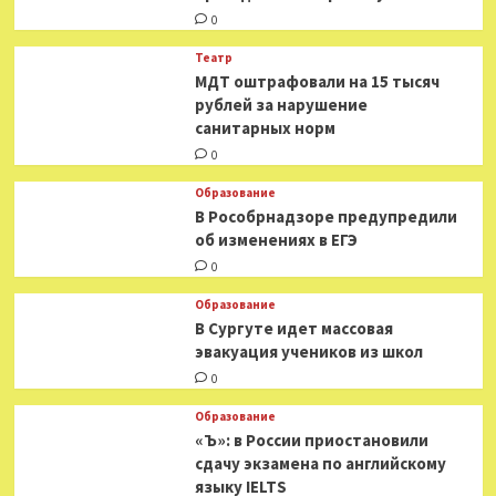
0
Театр
МДТ оштрафовали на 15 тысяч
рублей за нарушение
санитарных норм
0
Образование
В Рособрнадзоре предупредили
об изменениях в ЕГЭ
0
Образование
В Сургуте идет массовая
эвакуация учеников из школ
0
Образование
«Ъ»: в России приостановили
сдачу экзамена по английскому
языку IELTS