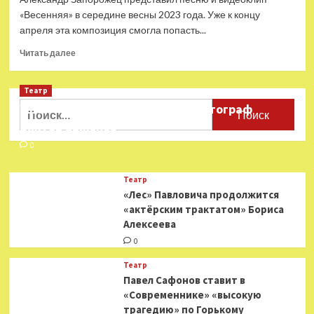
«Весенняя» в середине весны 2023 года. Уже к концу
апреля эта композиция смогла попасть...
Прочитать
Читать далее
больше
о
Театр
Александр
Запорожец
Найти:
Ушёл из жизни театральный фотограф
выпустил
Виктор Баженов
«Весеннюю»
песню
0
Театр
«Лес» Павловича продолжится
«актёрским трактатом» Бориса
Алексеева
0
Театр
Павел Сафонов ставит в
«Современнике» «высокую
трагедию» по Горькому