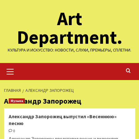
Перейти
Art
к
содержимому
Department.
КУЛЬТУРА И ИСКУССТВО: НОВОСТИ, СЛУХИ, ПРЕМЬЕРЫ, СПЛЕТНИ.
Основное
меню
ГЛАВНАЯ
АЛЕКСАНДР ЗАПОРОЖЕЦ
Александр Запорожец
Музыка
Александр Запорожец выпустил «Весеннюю»
песню
0
Александр Запорожец представил песню и видеоклип