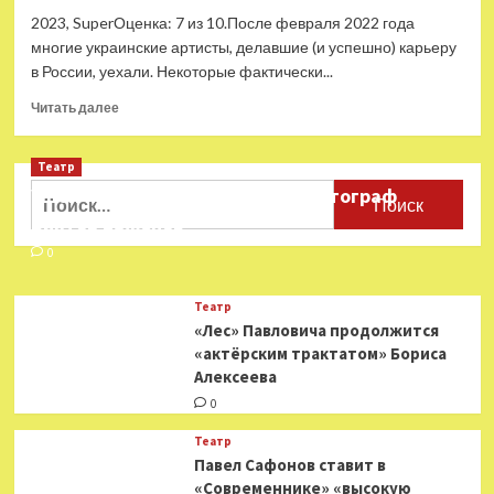
2023, SuperОценка: 7 из 10.После февраля 2022 года
многие украинские артисты, делавшие (и успешно) карьеру
в России, уехали. Некоторые фактически...
Прочитать
Читать далее
больше
о
Театр
Обзор:
Ани
Найти:
Ушёл из жизни театральный фотограф
Лорак
Виктор Баженов
в
шоу
0
«Алёна,
блин!»
Театр
—
«Лес» Павловича продолжится
впервые
«актёрским трактатом» Бориса
о
Алексеева
том,
почему
0
год
молчала,
Театр
скандале
Павел Сафонов ставит в
с
«Современнике» «высокую