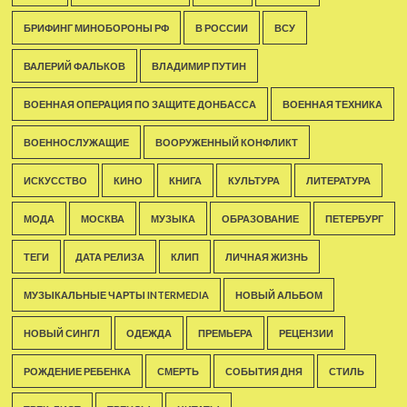
БРИФИНГ МИНОБОРОНЫ РФ
В РОССИИ
ВСУ
ВАЛЕРИЙ ФАЛЬКОВ
ВЛАДИМИР ПУТИН
ВОЕННАЯ ОПЕРАЦИЯ ПО ЗАЩИТЕ ДОНБАССА
ВОЕННАЯ ТЕХНИКА
ВОЕННОСЛУЖАЩИЕ
ВООРУЖЕННЫЙ КОНФЛИКТ
ИСКУССТВО
КИНО
КНИГА
КУЛЬТУРА
ЛИТЕРАТУРА
МОДА
МОСКВА
МУЗЫКА
ОБРАЗОВАНИЕ
ПЕТЕРБУРГ
ТЕГИ
ДАТА РЕЛИЗА
КЛИП
ЛИЧНАЯ ЖИЗНЬ
МУЗЫКАЛЬНЫЕ ЧАРТЫ INTERMEDIA
НОВЫЙ АЛЬБОМ
НОВЫЙ СИНГЛ
ОДЕЖДА
ПРЕМЬЕРА
РЕЦЕНЗИИ
РОЖДЕНИЕ РЕБЕНКА
СМЕРТЬ
СОБЫТИЯ ДНЯ
СТИЛЬ