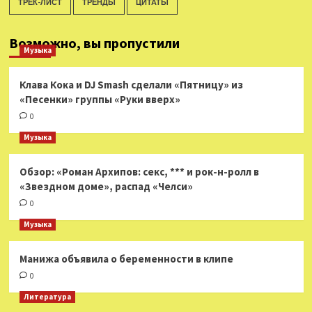
ТРЕК-ЛИСТ
ТРЕНДЫ
ЦИТАТЫ
Возможно, вы пропустили
Музыка
Клава Кока и DJ Smash сделали «Пятницу» из
«Песенки» группы «Руки вверх»
0
Музыка
Обзор: «Роман Архипов: секс, *** и рок-н-ролл в
«Звездном доме», распад «Челси»
0
Музыка
Манижа объявила о беременности в клипе
0
Литература