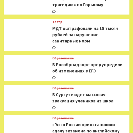
«военной
трагедию» по Горькому
помощью»
0
и
своем
Театр
новом
МДТ оштрафовали на 15 тысяч
романе
рублей за нарушение
санитарных норм
0
Образование
В Рособрнадзоре предупредили
об изменениях в ЕГЭ
0
Образование
В Сургуте идет массовая
эвакуация учеников из школ
0
Образование
«Ъ»: в России приостановили
сдачу экзамена по английскому