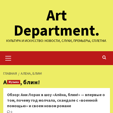
Перейти
Art
к
содержимому
Department.
КУЛЬТУРА И ИСКУССТВО: НОВОСТИ, СЛУХИ, ПРЕМЬЕРЫ, СПЛЕТНИ.
Основное
меню
ГЛАВНАЯ
АЛЕНА, БЛИН!
Алена, блин!
Музыка
Обзор: Ани Лорак в шоу «Алёна, блин!» — впервые о
том, почему год молчала, скандале с «военной
помощью» и своем новом романе
0