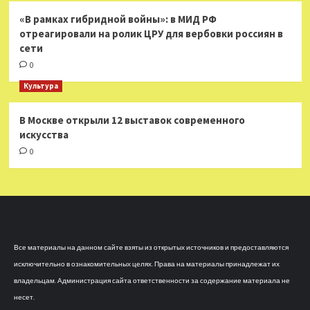
«В рамках гибридной войны»: в МИД РФ
отреагировали на ролик ЦРУ для вербовки россиян в
сети
0
Культура
В Москве открыли 12 выставок современного
искусства
0
Все материалы на данном сайте взяты из открытых источников и предоставляются
исключительно в ознакомительных целях. Права на материалы принадлежат их
владельцам. Администрация сайта ответственности за содержание материала не
несет.